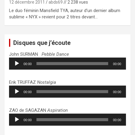
12 décembre 2011
abds69
// 2 238 vues
Le duo féminin Mansfield TYA, auteur d’un dernier album
sublime « NYX » revient pour 2 titres devant…
Disques que j’écoute
John SURMAN
Pebble Dance
Lecteur
00:00
00:00
audio
Erik TRUFFAZ
Nostalgia
Lecteur
00:00
00:00
audio
ZAO de SAGAZAN
Aspiration
Lecteur
00:00
00:00
audio