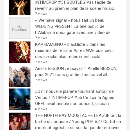
INTIMEPOP #51 BOOTLEG
Pas facile de
revenir au premier plan de la scène music...
7 views
« We have signal » nous fait un beau
WEDDING PRESENT
La télé public de
L'Alabama nous gate avec une vidéo de...
7 views
KAP BAMBINO « blacklisté » dans les
maisons de retraite
Après NME puis celui
des Inrocks plus récemment, voilà...
7 views
Airelle BESSON , essayez !!
Airelle BESSON,
pour 2021 nous gratifie d'un nouvel alb...
7 views
JOY : nouvelle planète tournant autour de
Venus / INTIMEPOP #55
Ce soir là Agnès
OBEL avait annulé son concert, laissan...
6 views
THE NORTH BAY MOUSTACHE LEAGUE ont la
barbe qui pousse / Young POP #27
Ce fut un
moment agréable ce soir là que de retrouver