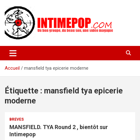
Aller
au
contenu
Un blog avec des sessions live filmées de concerts de musiques
intimepop.com
actuelles pop rock, post-rock, indé sur Lyon. rock pop concert
lyon
Accueil
mansfield tya epicerie moderne
Étiquette :
mansfield tya epicerie
moderne
BREVES
MANSFIELD. TYA Round 2 , bientôt sur
Intimepop