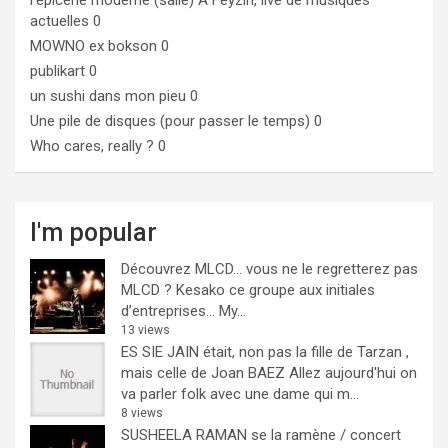
l'epicerie moderne (salle)
A Feyzin, live de musiques
actuelles 0
MOWNO ex bokson
0
publikart
0
un sushi dans mon pieu
0
Une pile de disques (pour passer le temps)
0
Who cares, really ?
0
I'm popular
Découvrez MLCD… vous ne le regretterez pas
MLCD ? Kesako ce groupe aux initiales
d’entreprises… My...
13 views
ES SIE JAIN était, non pas la fille de Tarzan ,
mais celle de Joan BAEZ
Allez aujourd'hui on
va parler folk avec une dame qui m...
8 views
SUSHEELA RAMAN se la ramène / concert