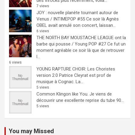
des Inrocks plus récemment, voilà...
7 views
JOY : nouvelle planète tournant autour de
Venus / INTIMEPOP #55
Ce soir là Agnès
OBEL avait annulé son concert, laissan...
6 views
THE NORTH BAY MOUSTACHE LEAGUE ont la
barbe qui pousse / Young POP #27
Ce fut un
moment agréable ce soir là que de retrouver
l...
6 views
YOUNG RAPTURE CHOIR: Les Choristes
version 2.0
Patrice Cleyrat est prof de
musique à Cognac. La...
5 views
Common Klingon like You.
Je viens de
découvrir une excellente reprise du tube 90...
5 views
You may Missed