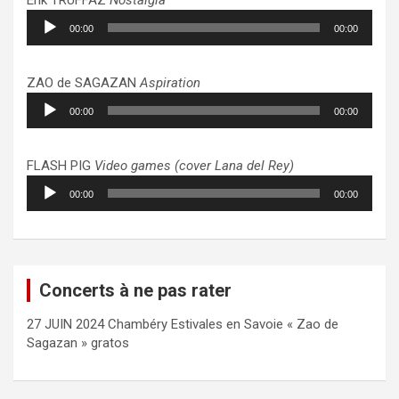
Lecteur
00:00
00:00
audio
ZAO de SAGAZAN
Aspiration
Lecteur
00:00
00:00
audio
FLASH PIG
Video games (cover Lana del Rey)
Lecteur
00:00
00:00
audio
Concerts à ne pas rater
27 JUIN 2024 Chambéry Estivales en Savoie « Zao de
Sagazan » gratos