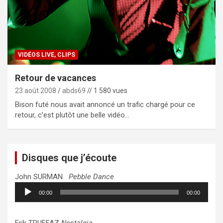
VIDÉOS LIVE, CLIPS
Retour de vacances
23 août 2008
abds69
// 1 580 vues
Bison futé nous avait annoncé un trafic chargé pour ce
retour, c’est plutôt une belle vidéo…
Disques que j’écoute
John SURMAN
Pebble Dance
Lecteur
00:00
00:00
audio
Erik TRUFFAZ
Nostalgia