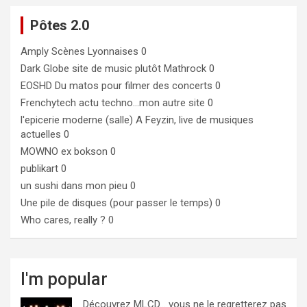
Pôtes 2.0
Amply
Scènes Lyonnaises 0
Dark Globe
site de music plutôt Mathrock 0
EOSHD
Du matos pour filmer des concerts 0
Frenchytech
actu techno…mon autre site 0
l'epicerie moderne (salle)
A Feyzin, live de musiques
actuelles 0
MOWNO ex bokson
0
publikart
0
un sushi dans mon pieu
0
Une pile de disques (pour passer le temps)
0
Who cares, really ?
0
I'm popular
Découvrez MLCD… vous ne le regretterez pas