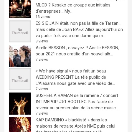
MLCD ? Kesako ce groupe aux initiales
d’entreprises… My...
13 views
ES SIE JAIN était, non pas la fille de Tarzan ,
mais celle de Joan BAEZ
Allez aujourd'hui on
va parler folk avec une dame qui m...
8 views
Airelle BESSON , essayez !!
Airelle BESSON,
pour 2021 nous gratifie d'un nouvel alb...
7 views
« We have signal » nous fait un beau
WEDDING PRESENT
La télé public de
L'Alabama nous gate avec une vidéo de...
7 views
SUSHEELA RAMAN se la ramène / concert
INTIMEPOP #51 BOOTLEG
Pas facile de
revenir au premier plan de la scène music...
7 views
KAP BAMBINO « blacklisté » dans les
maisons de retraite
Après NME puis celui