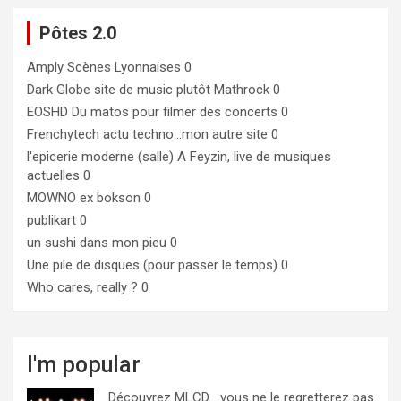
Pôtes 2.0
Amply
Scènes Lyonnaises 0
Dark Globe
site de music plutôt Mathrock 0
EOSHD
Du matos pour filmer des concerts 0
Frenchytech
actu techno…mon autre site 0
l'epicerie moderne (salle)
A Feyzin, live de musiques
actuelles 0
MOWNO ex bokson
0
publikart
0
un sushi dans mon pieu
0
Une pile de disques (pour passer le temps)
0
Who cares, really ?
0
I'm popular
Découvrez MLCD… vous ne le regretterez pas