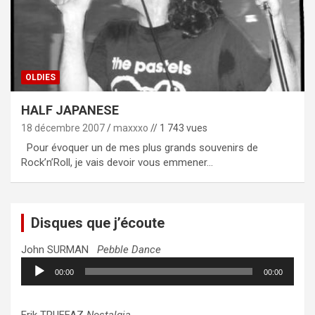
OLDIES
HALF JAPANESE
18 décembre 2007
maxxxo
// 1 743 vues
Pour évoquer un de mes plus grands souvenirs de
Rock’n’Roll, je vais devoir vous emmener…
Disques que j’écoute
John SURMAN
Pebble Dance
Lecteur
00:00
00:00
audio
Erik TRUFFAZ
Nostalgia