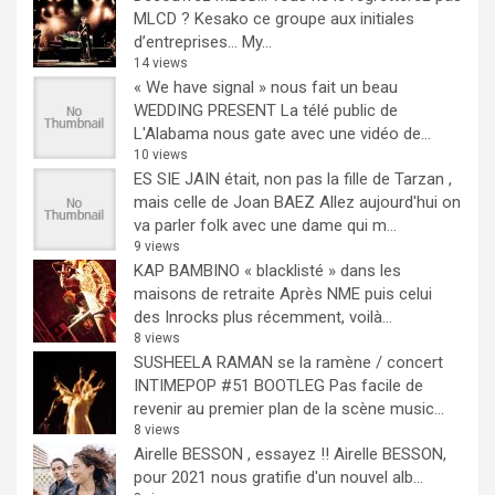
MLCD ? Kesako ce groupe aux initiales
d’entreprises… My...
14 views
« We have signal » nous fait un beau
WEDDING PRESENT
La télé public de
L'Alabama nous gate avec une vidéo de...
10 views
ES SIE JAIN était, non pas la fille de Tarzan ,
mais celle de Joan BAEZ
Allez aujourd'hui on
va parler folk avec une dame qui m...
9 views
KAP BAMBINO « blacklisté » dans les
maisons de retraite
Après NME puis celui
des Inrocks plus récemment, voilà...
8 views
SUSHEELA RAMAN se la ramène / concert
INTIMEPOP #51 BOOTLEG
Pas facile de
revenir au premier plan de la scène music...
8 views
Airelle BESSON , essayez !!
Airelle BESSON,
pour 2021 nous gratifie d'un nouvel alb...