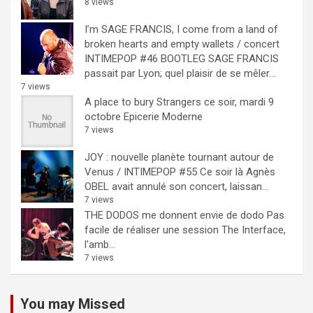
8 views
I’m SAGE FRANCIS, I come from a land of
broken hearts and empty wallets / concert
INTIMEPOP #46 BOOTLEG
SAGE FRANCIS
passait par Lyon; quel plaisir de se mêler...
7 views
A place to bury Strangers ce soir, mardi 9
octobre Epicerie Moderne
7 views
JOY : nouvelle planète tournant autour de
Venus / INTIMEPOP #55
Ce soir là Agnès
OBEL avait annulé son concert, laissan...
7 views
THE DODOS me donnent envie de dodo
Pas
facile de réaliser une session The Interface,
l'amb...
7 views
You may Missed