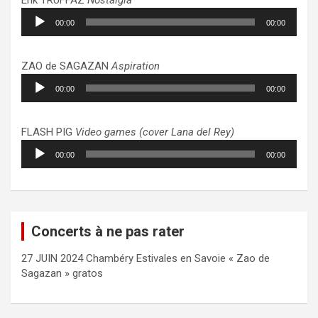
Lecteur
00:00
00:00
audio
ZAO de SAGAZAN
Aspiration
Lecteur
00:00
00:00
audio
FLASH PIG
Video games (cover Lana del Rey)
Lecteur
00:00
00:00
audio
Concerts à ne pas rater
27 JUIN 2024 Chambéry Estivales en Savoie « Zao de
Sagazan » gratos