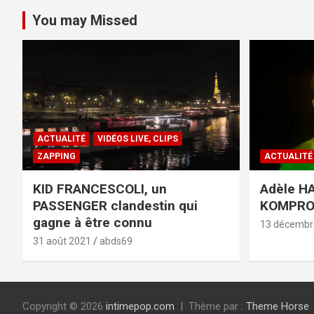
You may Missed
ACTUALITÉ
VIDÉOS LIVE, CLIPS
ZAPPING
ACTUALITÉ
KID FRANCESCOLI, un
Adèle HA
PASSENGER clandestin qui
KOMPR
gagne à être connu
13 décembr
31 août 2021
abds69
Copyright © 2026
intimepop.com
Thème par :
Theme Horse