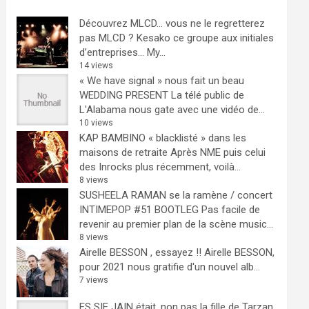
Découvrez MLCD… vous ne le regretterez
pas
MLCD ? Kesako ce groupe aux initiales
d’entreprises… My...
14 views
« We have signal » nous fait un beau
WEDDING PRESENT
La télé public de
L'Alabama nous gate avec une vidéo de...
10 views
KAP BAMBINO « blacklisté » dans les
maisons de retraite
Après NME puis celui
des Inrocks plus récemment, voilà...
8 views
SUSHEELA RAMAN se la ramène / concert
INTIMEPOP #51 BOOTLEG
Pas facile de
revenir au premier plan de la scène music...
8 views
Airelle BESSON , essayez !!
Airelle BESSON,
pour 2021 nous gratifie d'un nouvel alb...
7 views
ES SIE JAIN était, non pas la fille de Tarzan