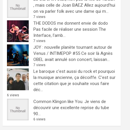
, mais celle de Joan BAEZ
Allez aujourd'hui
on va parler folk avec une dame qui m...
7 views
THE DODOS me donnent envie de dodo
Pas facile de réaliser une session The
Interface, l'amb...
7 views
JOY : nouvelle planète tournant autour de
Venus / INTIMEPOP #55
Ce soir là Agnès
OBEL avait annulé son concert, laissan...
7 views
Le baroque c’est aussi du rock et pourquoi
la musique ancienne, ça décoiffe.
C'est sur
cette citation que je souhaite vous faire
déc...
6 views
Common Klingon like You.
Je viens de
découvrir une excellente reprise du tube
90...
6 views