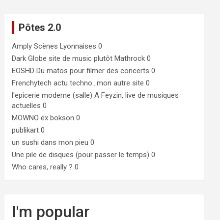
Pôtes 2.0
Amply
Scènes Lyonnaises 0
Dark Globe
site de music plutôt Mathrock 0
EOSHD
Du matos pour filmer des concerts 0
Frenchytech
actu techno…mon autre site 0
l'epicerie moderne (salle)
A Feyzin, live de musiques
actuelles 0
MOWNO ex bokson
0
publikart
0
un sushi dans mon pieu
0
Une pile de disques (pour passer le temps)
0
Who cares, really ?
0
I'm popular