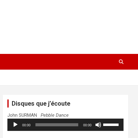
Disques que j’écoute
John SURMAN
Pebble Dance
Lecteur
Utilisez
00:00
00:00
audio
les
flèches