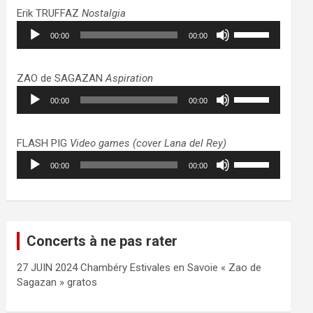
haut/bas
Erik TRUFFAZ
Nostalgia
pour
Lecteur
Utilisez
augmenter
00:00
00:00
audio
les
ou
flèches
diminuer
haut/bas
ZAO de SAGAZAN
Aspiration
le
pour
Lecteur
Utilisez
volume.
augmenter
00:00
00:00
audio
les
ou
flèches
diminuer
haut/bas
FLASH PIG
Video games (cover Lana del Rey)
le
pour
Lecteur
Utilisez
volume.
augmenter
00:00
00:00
audio
les
ou
flèches
diminuer
haut/bas
le
pour
volume.
augmenter
Concerts à ne pas rater
ou
diminuer
27 JUIN 2024 Chambéry Estivales en Savoie « Zao de
le
Sagazan » gratos
volume.