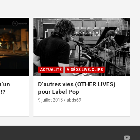
ACTUALITÉ
VIDÉOS LIVE, CLIPS
u’un
D’autres vies (OTHER LIVES)
!?
pour Label Pop
9 juillet 2015
abds69