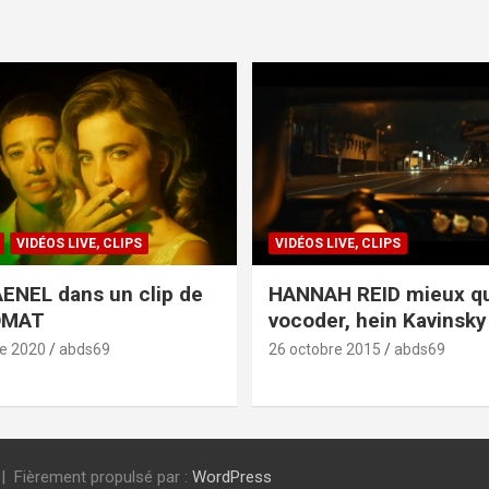
VIDÉOS LIVE, CLIPS
VIDÉOS LIVE, CLIPS
ENEL dans un clip de
HANNAH REID mieux q
OMAT
vocoder, hein Kavinsky 
e 2020
abds69
26 octobre 2015
abds69
Fièrement propulsé par :
WordPress