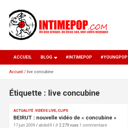
Aller
au
contenu
Un blog avec des sessions live filmées de concerts de
intimepop.com
musiques actuelles pop rock, post-rock, indé sur Lyon. rock po
concert lyon
ACCUEIL
BLOG
#INTIMEPOP
#YOUNGPOP
Accueil
live concubine
Étiquette :
live concubine
ACTUALITÉ
VIDÉOS LIVE, CLIPS
BEIRUT : nouvelle vidéo de « concubine »
17 juin 2009
abds69
// 2 279 vues
1 commentaire