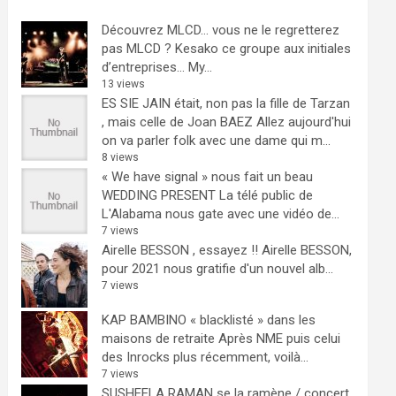
Découvrez MLCD… vous ne le regretterez
pas
MLCD ? Kesako ce groupe aux initiales
d’entreprises… My...
13 views
ES SIE JAIN était, non pas la fille de Tarzan
, mais celle de Joan BAEZ
Allez aujourd'hui
on va parler folk avec une dame qui m...
8 views
« We have signal » nous fait un beau
WEDDING PRESENT
La télé public de
L'Alabama nous gate avec une vidéo de...
7 views
Airelle BESSON , essayez !!
Airelle BESSON,
pour 2021 nous gratifie d'un nouvel alb...
7 views
KAP BAMBINO « blacklisté » dans les
maisons de retraite
Après NME puis celui
des Inrocks plus récemment, voilà...
7 views
SUSHEELA RAMAN se la ramène / concert