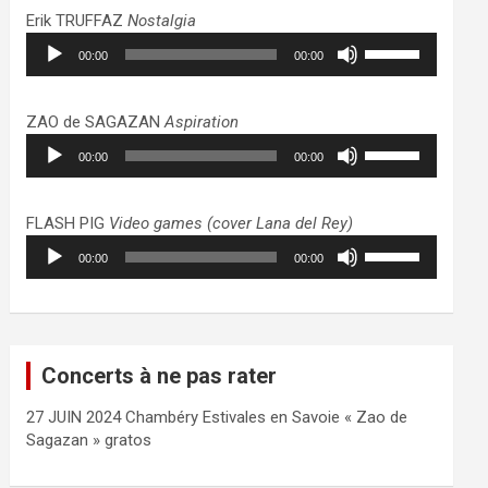
haut/bas
Erik TRUFFAZ
Nostalgia
pour
Lecteur
Utilisez
augmenter
00:00
00:00
audio
les
ou
flèches
diminuer
haut/bas
ZAO de SAGAZAN
Aspiration
le
pour
Lecteur
Utilisez
volume.
augmenter
00:00
00:00
audio
les
ou
flèches
diminuer
haut/bas
FLASH PIG
Video games (cover Lana del Rey)
le
pour
Lecteur
Utilisez
volume.
augmenter
00:00
00:00
audio
les
ou
flèches
diminuer
haut/bas
le
pour
volume.
augmenter
Concerts à ne pas rater
ou
diminuer
27 JUIN 2024 Chambéry Estivales en Savoie « Zao de
le
Sagazan » gratos
volume.