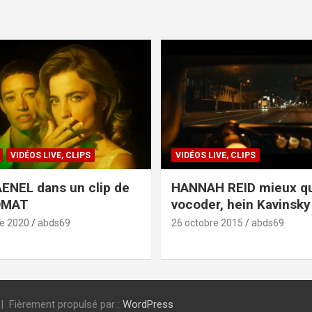
VIDÉOS LIVE, CLIPS
VIDÉOS LIVE, CLIPS
ENEL dans un clip de
HANNAH REID mieux q
OMAT
vocoder, hein Kavinsky 
e 2020
abds69
26 octobre 2015
abds69
Fièrement propulsé par :
WordPress