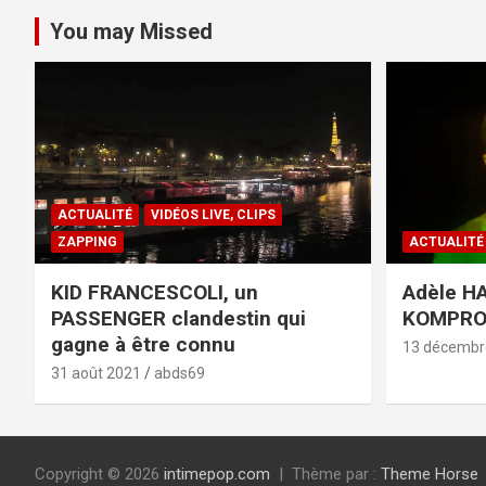
You may Missed
ACTUALITÉ
VIDÉOS LIVE, CLIPS
ZAPPING
ACTUALITÉ
KID FRANCESCOLI, un
Adèle HA
PASSENGER clandestin qui
KOMPR
gagne à être connu
13 décembr
31 août 2021
abds69
Copyright © 2026
intimepop.com
Thème par :
Theme Horse