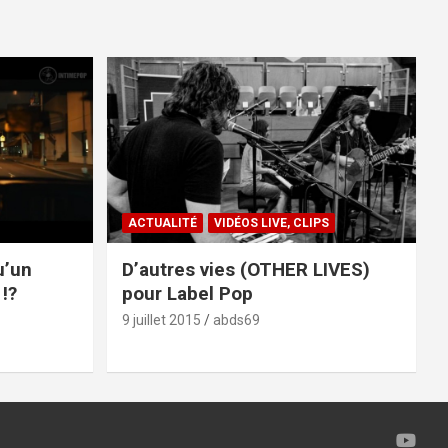
ACTUALITÉ
VIDÉOS LIVE, CLIPS
u’un
D’autres vies (OTHER LIVES)
!?
pour Label Pop
9 juillet 2015
abds69