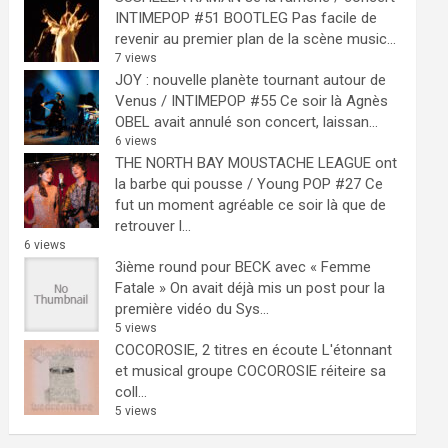
INTIMEPOP #51 BOOTLEG
Pas facile de
revenir au premier plan de la scène music...
7 views
JOY : nouvelle planète tournant autour de
Venus / INTIMEPOP #55
Ce soir là Agnès
OBEL avait annulé son concert, laissan...
6 views
THE NORTH BAY MOUSTACHE LEAGUE ont
la barbe qui pousse / Young POP #27
Ce
fut un moment agréable ce soir là que de
retrouver l...
6 views
3ième round pour BECK avec « Femme
Fatale »
On avait déjà mis un post pour la
première vidéo du Sys...
5 views
COCOROSIE, 2 titres en écoute
L'étonnant
et musical groupe COCOROSIE réiteire sa
coll...
5 views