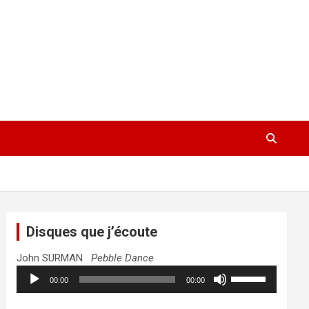
Disques que j’écoute
John SURMAN
Pebble Dance
Lecteur
Utilisez
00:00
00:00
audio
les
flèches