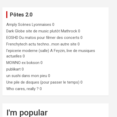
Pôtes 2.0
Amply
Scènes Lyonnaises 0
Dark Globe
site de music plutôt Mathrock 0
EOSHD
Du matos pour filmer des concerts 0
Frenchytech
actu techno…mon autre site 0
l'epicerie moderne (salle)
A Feyzin, live de musiques
actuelles 0
MOWNO ex bokson
0
publikart
0
un sushi dans mon pieu
0
Une pile de disques (pour passer le temps)
0
Who cares, really ?
0
I'm popular