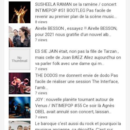
SUSHEELA RAMAN se la ramène / concert
INTIMEPOP #51 BOOTLEG
Pas facile de
revenir au premier plan de la scène music...
8 views
Airelle BESSON , essayez !!
Airelle BESSON,
pour 2021 nous gratifie d'un nouvel alb...
7 views
ES SIE JAIN était, non pas la fille de Tarzan ,
mais celle de Joan BAEZ
Allez aujourd'hui on
va parler folk avec une dame qui m...
7 views
THE DODOS me donnent envie de dodo
Pas
facile de réaliser une session The Interface,
l'amb...
7 views
JOY : nouvelle planète tournant autour de
Venus / INTIMEPOP #55
Ce soir là Agnès
OBEL avait annulé son concert, laissan...
7 views
Le baroque c’est aussi du rock et pourquoi la
musique ancienne, ça décoiffe.
C'est sur