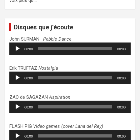
voix plus qu’…
Disques que j’écoute
John SURMAN
Pebble Dance
Lecteur
00:00
00:00
audio
Erik TRUFFAZ
Nostalgia
Lecteur
00:00
00:00
audio
ZAO de SAGAZAN
Aspiration
Lecteur
00:00
00:00
audio
FLASH PIG
Video games (cover Lana del Rey)
Lecteur
00:00
00:00
audio