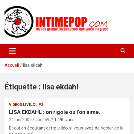
Aller
au
contenu
Un blog avec des sessions live filmées de concerts de musiques
intimepop.com
actuelles pop rock, post-rock, indé sur Lyon. rock pop concert
lyon
Accueil
lisa ekdahl
Étiquette :
lisa ekdahl
VIDÉOS LIVE, CLIPS
LISA EKDAHL : on rigole ou l’on aime.
24 juin 2009
abds69
// 1 490 vues
Et oui en écoutant cette vidéo si vous avez de rigoler de la