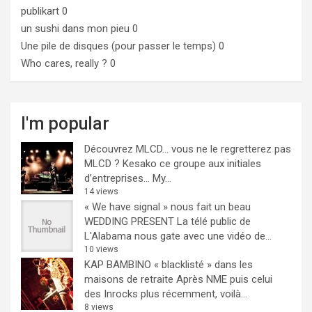
publikart
0
un sushi dans mon pieu
0
Une pile de disques (pour passer le temps)
0
Who cares, really ?
0
I'm popular
Découvrez MLCD… vous ne le regretterez pas
MLCD ? Kesako ce groupe aux initiales
d’entreprises… My...
14 views
« We have signal » nous fait un beau
WEDDING PRESENT
La télé public de
L'Alabama nous gate avec une vidéo de...
10 views
KAP BAMBINO « blacklisté » dans les
maisons de retraite
Après NME puis celui
des Inrocks plus récemment, voilà...
8 views