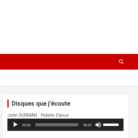
Disques que j’écoute
John SURMAN
Pebble Dance
Lecteur
Utilisez
00:00
00:00
audio
les
flèches