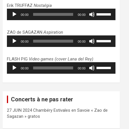
haut/bas
Erik TRUFFAZ
Nostalgia
pour
Lecteur
Utilisez
augmenter
00:00
00:00
audio
les
ou
flèches
diminuer
haut/bas
ZAO de SAGAZAN
Aspiration
le
pour
Lecteur
Utilisez
volume.
augmenter
00:00
00:00
audio
les
ou
flèches
diminuer
haut/bas
FLASH PIG
Video games (cover Lana del Rey)
le
pour
Lecteur
Utilisez
volume.
augmenter
00:00
00:00
audio
les
ou
flèches
diminuer
haut/bas
le
pour
volume.
augmenter
Concerts à ne pas rater
ou
diminuer
27 JUIN 2024 Chambéry Estivales en Savoie « Zao de
le
Sagazan » gratos
volume.