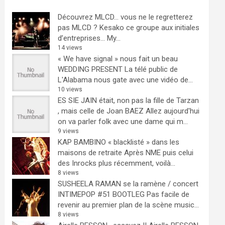
Découvrez MLCD… vous ne le regretterez
pas
MLCD ? Kesako ce groupe aux initiales
d’entreprises… My...
14 views
« We have signal » nous fait un beau
WEDDING PRESENT
La télé public de
L'Alabama nous gate avec une vidéo de...
10 views
ES SIE JAIN était, non pas la fille de Tarzan
, mais celle de Joan BAEZ
Allez aujourd'hui
on va parler folk avec une dame qui m...
9 views
KAP BAMBINO « blacklisté » dans les
maisons de retraite
Après NME puis celui
des Inrocks plus récemment, voilà...
8 views
SUSHEELA RAMAN se la ramène / concert
INTIMEPOP #51 BOOTLEG
Pas facile de
revenir au premier plan de la scène music...
8 views