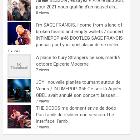
Airelle BESSON , essayez !!
Airelle BESSON,
pour 2021 nous gratifie d'un nouvel alb...
8 views
I’m SAGE FRANCIS, I come from a land of
broken hearts and empty wallets / concert
INTIMEPOP #46 BOOTLEG
SAGE FRANCIS
passait par Lyon; quel plaisir de se mêler...
7 views
A place to bury Strangers ce soir, mardi 9
octobre Epicerie Moderne
7 views
JOY : nouvelle planète tournant autour de
Venus / INTIMEPOP #55
Ce soir là Agnès
OBEL avait annulé son concert, laissan...
7 views
THE DODOS me donnent envie de dodo
Pas facile de réaliser une session The
Interface, l'amb...
7 views