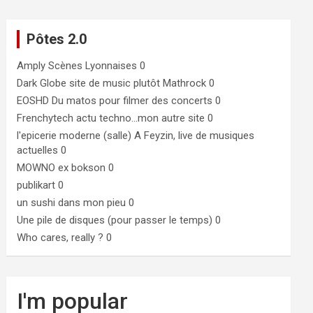
Pôtes 2.0
Amply
Scènes Lyonnaises 0
Dark Globe
site de music plutôt Mathrock 0
EOSHD
Du matos pour filmer des concerts 0
Frenchytech
actu techno…mon autre site 0
l'epicerie moderne (salle)
A Feyzin, live de musiques
actuelles 0
MOWNO ex bokson
0
publikart
0
un sushi dans mon pieu
0
Une pile de disques (pour passer le temps)
0
Who cares, really ?
0
I'm popular