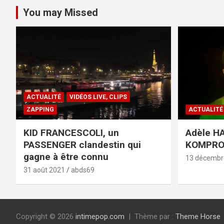
You may Missed
ACTUALITÉ
VIDÉOS LIVE, CLIPS
ZAPPING
ACTUALITÉ
KID FRANCESCOLI, un
Adèle HA
PASSENGER clandestin qui
KOMPR
gagne à être connu
13 décembr
31 août 2021
abds69
Copyright © 2026
intimepop.com
Thème par :
Theme Horse