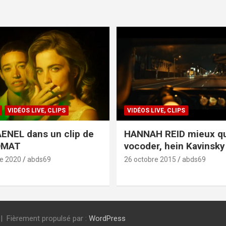
VIDÉOS LIVE, CLIPS
VIDÉOS LIVE, CLIPS
ENEL dans un clip de
HANNAH REID mieux q
OMAT
vocoder, hein Kavinsky 
e 2020
abds69
26 octobre 2015
abds69
Fièrement propulsé par :
WordPress