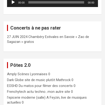
00:00
00:00
audio
Concerts à ne pas rater
27 JUIN 2024 Chambéry Estivales en Savoie « Zao de
Sagazan » gratos
Pôtes 2.0
Amply
Scènes Lyonnaises 0
Dark Globe
site de music plutôt Mathrock 0
EOSHD
Du matos pour filmer des concerts 0
Frenchytech
actu techno…mon autre site 0
l'epicerie moderne (salle)
A Feyzin, live de musiques
actuelles 0