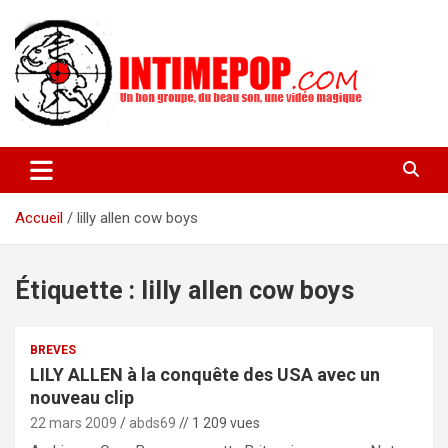
Aller
au
contenu
Un blog avec des sessions live filmées de concerts de musiques
intimepop.com
actuelles pop rock, post-rock, indé sur Lyon. rock pop concert
lyon
Accueil
lilly allen cow boys
Étiquette :
lilly allen cow boys
BREVES
LILY ALLEN à la conquête des USA avec un
nouveau clip
22 mars 2009
abds69
// 1 209 vues