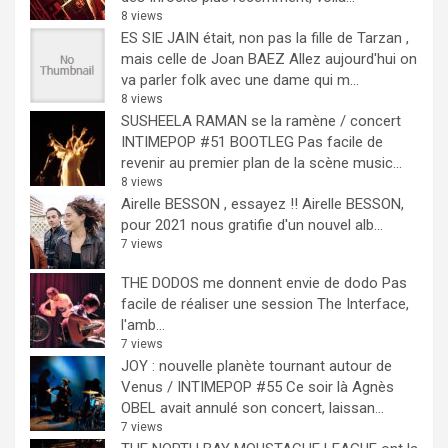
8 views
ES SIE JAIN était, non pas la fille de Tarzan ,
mais celle de Joan BAEZ
Allez aujourd'hui on
va parler folk avec une dame qui m...
8 views
SUSHEELA RAMAN se la ramène / concert
INTIMEPOP #51 BOOTLEG
Pas facile de
revenir au premier plan de la scène music...
8 views
Airelle BESSON , essayez !!
Airelle BESSON,
pour 2021 nous gratifie d'un nouvel alb...
7 views
THE DODOS me donnent envie de dodo
Pas
facile de réaliser une session The Interface,
l'amb...
7 views
JOY : nouvelle planète tournant autour de
Venus / INTIMEPOP #55
Ce soir là Agnès
OBEL avait annulé son concert, laissan...
7 views