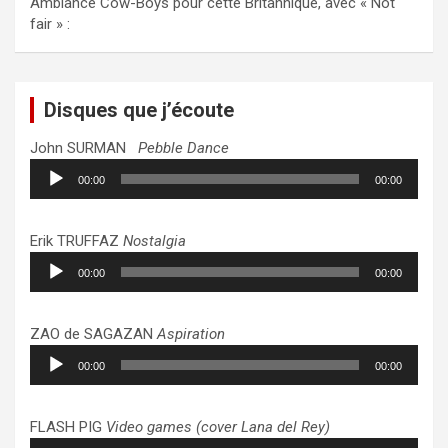
Ambiance Cow-Boys pour cette Britannique, avec « Not
fair » :
Disques que j’écoute
John SURMAN
Pebble Dance
Lecteur
00:00
00:00
audio
Erik TRUFFAZ
Nostalgia
Lecteur
00:00
00:00
audio
ZAO de SAGAZAN
Aspiration
Lecteur
00:00
00:00
audio
FLASH PIG
Video games (cover Lana del Rey)
Lecteur