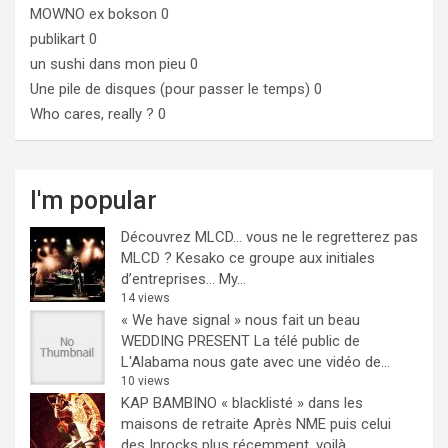
MOWNO ex bokson
0
publikart
0
un sushi dans mon pieu
0
Une pile de disques (pour passer le temps)
0
Who cares, really ?
0
I'm popular
Découvrez MLCD… vous ne le regretterez pas
MLCD ? Kesako ce groupe aux initiales
d’entreprises… My...
14 views
« We have signal » nous fait un beau
WEDDING PRESENT
La télé public de
L'Alabama nous gate avec une vidéo de...
10 views
KAP BAMBINO « blacklisté » dans les
maisons de retraite
Après NME puis celui
des Inrocks plus récemment, voilà...