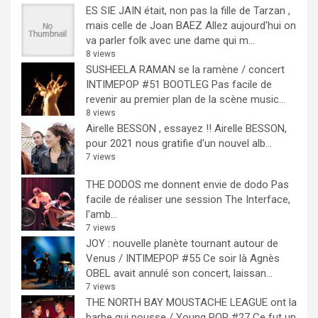
ES SIE JAIN était, non pas la fille de Tarzan ,
mais celle de Joan BAEZ
Allez aujourd'hui on
va parler folk avec une dame qui m...
8 views
SUSHEELA RAMAN se la ramène / concert
INTIMEPOP #51 BOOTLEG
Pas facile de
revenir au premier plan de la scène music...
8 views
Airelle BESSON , essayez !!
Airelle BESSON,
pour 2021 nous gratifie d'un nouvel alb...
7 views
THE DODOS me donnent envie de dodo
Pas
facile de réaliser une session The Interface,
l'amb...
7 views
JOY : nouvelle planète tournant autour de
Venus / INTIMEPOP #55
Ce soir là Agnès
OBEL avait annulé son concert, laissan...
7 views
THE NORTH BAY MOUSTACHE LEAGUE ont la
barbe qui pousse / Young POP #27
Ce fut un