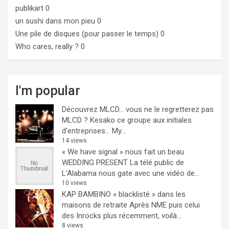
publikart
0
un sushi dans mon pieu
0
Une pile de disques (pour passer le temps)
0
Who cares, really ?
0
I'm popular
Découvrez MLCD… vous ne le regretterez pas
MLCD ? Kesako ce groupe aux initiales
d’entreprises… My...
14 views
« We have signal » nous fait un beau
WEDDING PRESENT
La télé public de
L'Alabama nous gate avec une vidéo de...
10 views
KAP BAMBINO « blacklisté » dans les
maisons de retraite
Après NME puis celui
des Inrocks plus récemment, voilà...
8 views