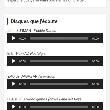
espérons que ça va enfin booster le nombre de…
Disques que j’écoute
John SURMAN
Pebble Dance
Lecteur
00:00
00:00
audio
Erik TRUFFAZ
Nostalgia
Lecteur
00:00
00:00
audio
ZAO de SAGAZAN
Aspiration
Lecteur
00:00
00:00
audio
FLASH PIG
Video games (cover Lana del Rey)
Lecteur
00:00
00:00
audio