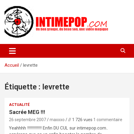
Aller
au
contenu
Un blog avec des sessions live filmées de concerts de musiques
intimepop.com
actuelles pop rock, post-rock, indé sur Lyon. rock pop concert
lyon
Accueil
levrette
Étiquette :
levrette
ACTUALITÉ
Sacrée MEG !!!
26 septembre 2007
maxxxo
// 1 726 vues
1 commentaire
Yeahhhh !!!!!!!!!!!! Enfin DU CUL sur intimepop.com..