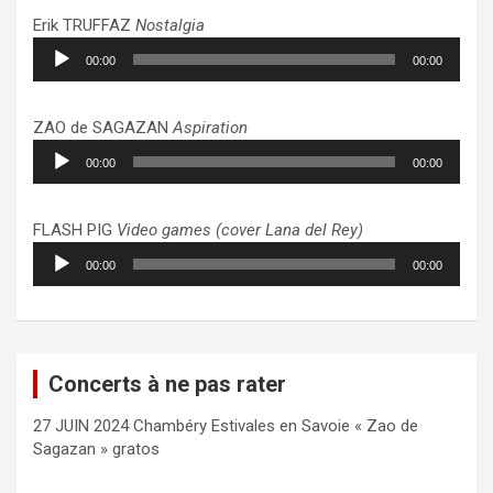
Erik TRUFFAZ
Nostalgia
Lecteur
00:00
00:00
audio
ZAO de SAGAZAN
Aspiration
Lecteur
00:00
00:00
audio
FLASH PIG
Video games (cover Lana del Rey)
Lecteur
00:00
00:00
audio
Concerts à ne pas rater
27 JUIN 2024 Chambéry Estivales en Savoie « Zao de
Sagazan » gratos