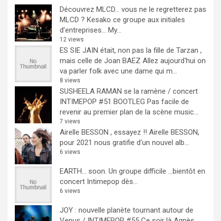
Découvrez MLCD… vous ne le regretterez pas
MLCD ? Kesako ce groupe aux initiales
d’entreprises… My...
12 views
ES SIE JAIN était, non pas la fille de Tarzan ,
mais celle de Joan BAEZ
Allez aujourd'hui on
va parler folk avec une dame qui m...
8 views
SUSHEELA RAMAN se la ramène / concert
INTIMEPOP #51 BOOTLEG
Pas facile de
revenir au premier plan de la scène music...
7 views
Airelle BESSON , essayez !!
Airelle BESSON,
pour 2021 nous gratifie d'un nouvel alb...
6 views
EARTH… soon.
Un groupe difficile ...bientôt en
concert Intimepop dès...
6 views
JOY : nouvelle planète tournant autour de
Venus / INTIMEPOP #55
Ce soir là Agnès