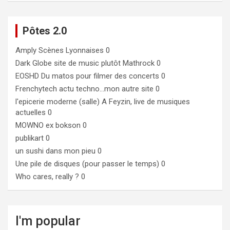
Pôtes 2.0
Amply
Scènes Lyonnaises 0
Dark Globe
site de music plutôt Mathrock 0
EOSHD
Du matos pour filmer des concerts 0
Frenchytech
actu techno…mon autre site 0
l'epicerie moderne (salle)
A Feyzin, live de musiques
actuelles 0
MOWNO ex bokson
0
publikart
0
un sushi dans mon pieu
0
Une pile de disques (pour passer le temps)
0
Who cares, really ?
0
I'm popular