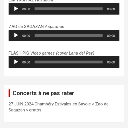
Lecteur
00:00
00:00
audio
ZAO de SAGAZAN
Aspiration
Lecteur
00:00
00:00
audio
FLASH PIG
Video games (cover Lana del Rey)
Lecteur
00:00
00:00
audio
Concerts à ne pas rater
27 JUIN 2024 Chambéry Estivales en Savoie « Zao de
Sagazan » gratos