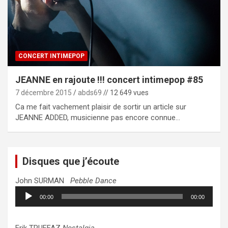
CONCERT INTIMEPOP
JEANNE en rajoute !!! concert intimepop #85
7 décembre 2015
abds69
// 12 649 vues
Ca me fait vachement plaisir de sortir un article sur
JEANNE ADDED, musicienne pas encore connue…
Disques que j’écoute
John SURMAN
Pebble Dance
Lecteur
00:00
00:00
audio
Erik TRUFFAZ
Nostalgia