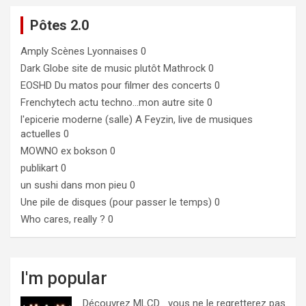
Pôtes 2.0
Amply
Scènes Lyonnaises 0
Dark Globe
site de music plutôt Mathrock 0
EOSHD
Du matos pour filmer des concerts 0
Frenchytech
actu techno…mon autre site 0
l'epicerie moderne (salle)
A Feyzin, live de musiques
actuelles 0
MOWNO ex bokson
0
publikart
0
un sushi dans mon pieu
0
Une pile de disques (pour passer le temps)
0
Who cares, really ?
0
I'm popular
Découvrez MLCD… vous ne le regretterez pas