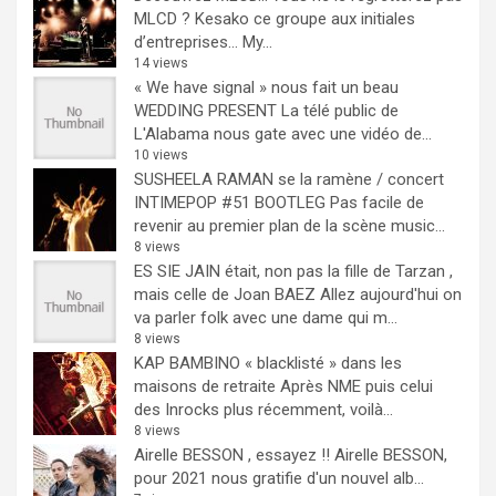
MLCD ? Kesako ce groupe aux initiales
d’entreprises… My...
14 views
« We have signal » nous fait un beau
WEDDING PRESENT
La télé public de
L'Alabama nous gate avec une vidéo de...
10 views
SUSHEELA RAMAN se la ramène / concert
INTIMEPOP #51 BOOTLEG
Pas facile de
revenir au premier plan de la scène music...
8 views
ES SIE JAIN était, non pas la fille de Tarzan ,
mais celle de Joan BAEZ
Allez aujourd'hui on
va parler folk avec une dame qui m...
8 views
KAP BAMBINO « blacklisté » dans les
maisons de retraite
Après NME puis celui
des Inrocks plus récemment, voilà...
8 views
Airelle BESSON , essayez !!
Airelle BESSON,
pour 2021 nous gratifie d'un nouvel alb...