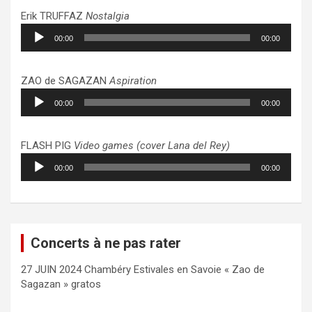
Erik TRUFFAZ
Nostalgia
Lecteur
00:00
00:00
audio
ZAO de SAGAZAN
Aspiration
Lecteur
00:00
00:00
audio
FLASH PIG
Video games (cover Lana del Rey)
Lecteur
00:00
00:00
audio
Concerts à ne pas rater
27 JUIN 2024 Chambéry Estivales en Savoie « Zao de
Sagazan » gratos