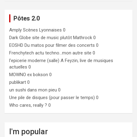
Pôtes 2.0
Amply
Scènes Lyonnaises 0
Dark Globe
site de music plutôt Mathrock 0
EOSHD
Du matos pour filmer des concerts 0
Frenchytech
actu techno…mon autre site 0
l'epicerie moderne (salle)
A Feyzin, live de musiques
actuelles 0
MOWNO ex bokson
0
publikart
0
un sushi dans mon pieu
0
Une pile de disques (pour passer le temps)
0
Who cares, really ?
0
I'm popular