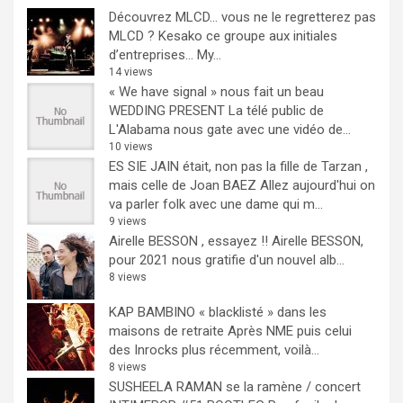
Découvrez MLCD… vous ne le regretterez pas
MLCD ? Kesako ce groupe aux initiales
d’entreprises… My...
14 views
« We have signal » nous fait un beau
WEDDING PRESENT
La télé public de
L'Alabama nous gate avec une vidéo de...
10 views
ES SIE JAIN était, non pas la fille de Tarzan ,
mais celle de Joan BAEZ
Allez aujourd'hui on
va parler folk avec une dame qui m...
9 views
Airelle BESSON , essayez !!
Airelle BESSON,
pour 2021 nous gratifie d'un nouvel alb...
8 views
KAP BAMBINO « blacklisté » dans les
maisons de retraite
Après NME puis celui
des Inrocks plus récemment, voilà...
8 views
SUSHEELA RAMAN se la ramène / concert