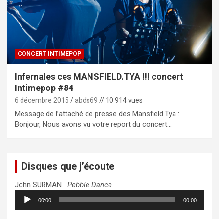
CONCERT INTIMEPOP
Infernales ces MANSFIELD.TYA !!! concert
Intimepop #84
6 décembre 2015
abds69
// 10 914 vues
Message de l’attaché de presse des Mansfield.Tya :
Bonjour, Nous avons vu votre report du concert…
Disques que j’écoute
John SURMAN
Pebble Dance
Lecteur
00:00
00:00
audio