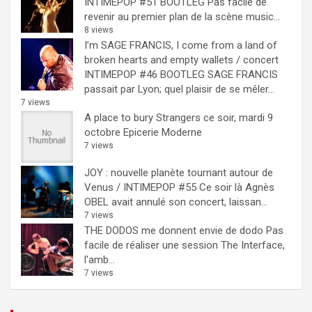
INTIMEPOP #51 BOOTLEG
Pas facile de
revenir au premier plan de la scène music...
8 views
I’m SAGE FRANCIS, I come from a land of
broken hearts and empty wallets / concert
INTIMEPOP #46 BOOTLEG
SAGE FRANCIS
passait par Lyon; quel plaisir de se mêler...
7 views
A place to bury Strangers ce soir, mardi 9
octobre Epicerie Moderne
7 views
JOY : nouvelle planète tournant autour de
Venus / INTIMEPOP #55
Ce soir là Agnès
OBEL avait annulé son concert, laissan...
7 views
THE DODOS me donnent envie de dodo
Pas
facile de réaliser une session The Interface,
l'amb...
7 views