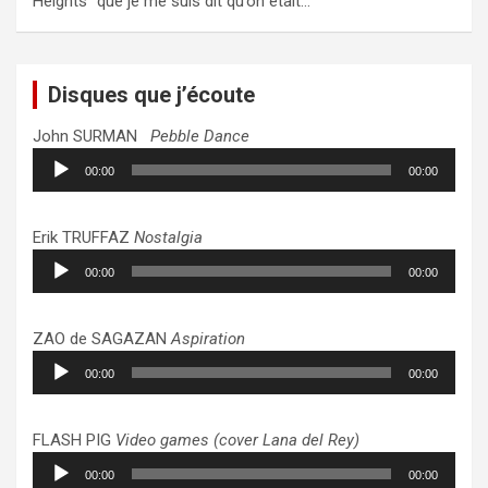
Heights" que je me suis dit qu’on était…
Disques que j’écoute
John SURMAN
Pebble Dance
Lecteur
00:00
00:00
audio
Erik TRUFFAZ
Nostalgia
Lecteur
00:00
00:00
audio
ZAO de SAGAZAN
Aspiration
Lecteur
00:00
00:00
audio
FLASH PIG
Video games (cover Lana del Rey)
Lecteur
00:00
00:00
audio