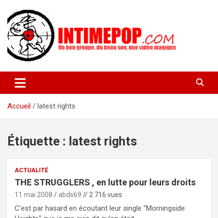
Aller
au
contenu
Un blog avec des sessions live filmées de concerts de musiques
intimepop.com
actuelles pop rock, post-rock, indé sur Lyon. rock pop concert
lyon
Accueil
latest rights
Étiquette :
latest rights
ACTUALITÉ
THE STRUGGLERS , en lutte pour leurs droits
11 mai 2008
abds69
// 2 716 vues
C’est par hasard en écoutant leur single "Morningside