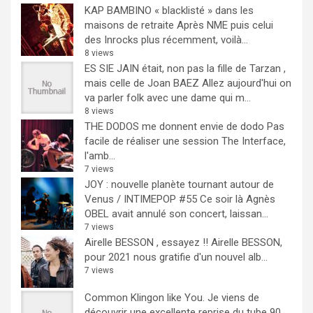
KAP BAMBINO « blacklisté » dans les
maisons de retraite
Après NME puis celui
des Inrocks plus récemment, voilà...
8 views
ES SIE JAIN était, non pas la fille de Tarzan ,
mais celle de Joan BAEZ
Allez aujourd'hui on
va parler folk avec une dame qui m...
8 views
THE DODOS me donnent envie de dodo
Pas
facile de réaliser une session The Interface,
l'amb...
7 views
JOY : nouvelle planète tournant autour de
Venus / INTIMEPOP #55
Ce soir là Agnès
OBEL avait annulé son concert, laissan...
7 views
Airelle BESSON , essayez !!
Airelle BESSON,
pour 2021 nous gratifie d'un nouvel alb...
7 views
Common Klingon like You.
Je viens de
découvrir une excellente reprise du tube 90...