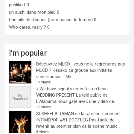
publikart
0
un sushi dans mon pieu
0
Une pile de disques (pour passer le temps)
0
Who cares, really ?
0
I'm popular
Découvrez MLCD… vous ne le regretterez pas
MLCD ? Kesako ce groupe aux initiales
d’entreprises… My...
14 views
« We have signal » nous fait un beau
WEDDING PRESENT
La télé public de
L'Alabama nous gate avec une vidéo de...
10 views
SUSHEELA RAMAN se la ramène / concert
INTIMEPOP #51 BOOTLEG
Pas facile de
revenir au premier plan de la scène music...
8 views