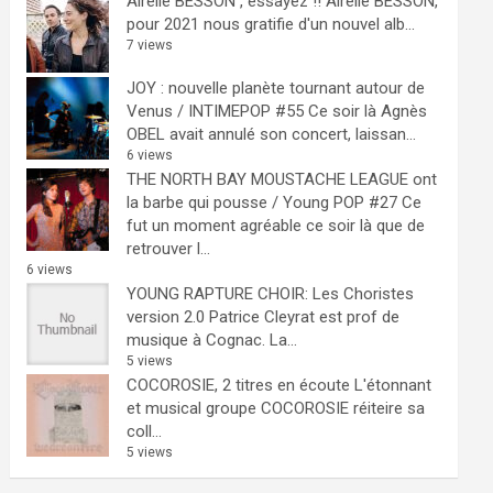
Airelle BESSON , essayez !!
Airelle BESSON,
pour 2021 nous gratifie d'un nouvel alb...
7 views
JOY : nouvelle planète tournant autour de
Venus / INTIMEPOP #55
Ce soir là Agnès
OBEL avait annulé son concert, laissan...
6 views
THE NORTH BAY MOUSTACHE LEAGUE ont
la barbe qui pousse / Young POP #27
Ce
fut un moment agréable ce soir là que de
retrouver l...
6 views
YOUNG RAPTURE CHOIR: Les Choristes
version 2.0
Patrice Cleyrat est prof de
musique à Cognac. La...
5 views
COCOROSIE, 2 titres en écoute
L'étonnant
et musical groupe COCOROSIE réiteire sa
coll...
5 views