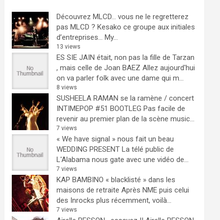
Découvrez MLCD… vous ne le regretterez
pas
MLCD ? Kesako ce groupe aux initiales
d’entreprises… My...
13 views
ES SIE JAIN était, non pas la fille de Tarzan
, mais celle de Joan BAEZ
Allez aujourd'hui
on va parler folk avec une dame qui m...
8 views
SUSHEELA RAMAN se la ramène / concert
INTIMEPOP #51 BOOTLEG
Pas facile de
revenir au premier plan de la scène music...
7 views
« We have signal » nous fait un beau
WEDDING PRESENT
La télé public de
L'Alabama nous gate avec une vidéo de...
7 views
KAP BAMBINO « blacklisté » dans les
maisons de retraite
Après NME puis celui
des Inrocks plus récemment, voilà...
7 views