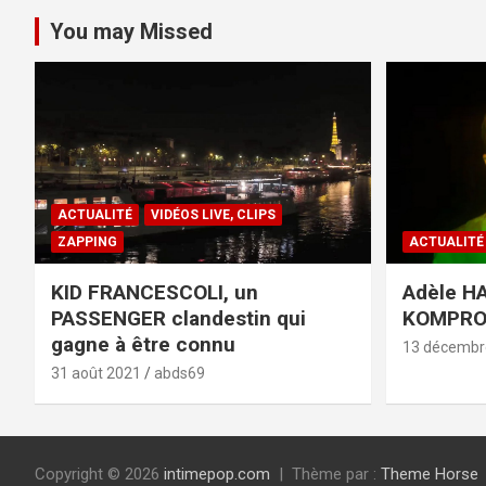
You may Missed
ACTUALITÉ
VIDÉOS LIVE, CLIPS
ZAPPING
ACTUALITÉ
KID FRANCESCOLI, un
Adèle HA
PASSENGER clandestin qui
KOMPR
gagne à être connu
13 décembr
31 août 2021
abds69
Copyright © 2026
intimepop.com
Thème par :
Theme Horse