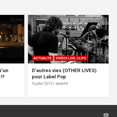
ACTUALITÉ
VIDÉOS LIVE, CLIPS
u’un
D’autres vies (OTHER LIVES)
!?
pour Label Pop
9 juillet 2015
abds69