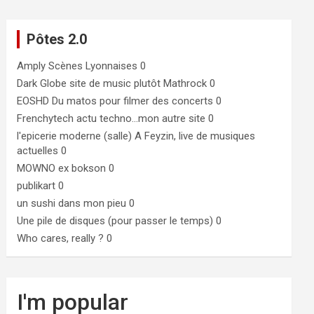
Pôtes 2.0
Amply
Scènes Lyonnaises 0
Dark Globe
site de music plutôt Mathrock 0
EOSHD
Du matos pour filmer des concerts 0
Frenchytech
actu techno…mon autre site 0
l'epicerie moderne (salle)
A Feyzin, live de musiques
actuelles 0
MOWNO ex bokson
0
publikart
0
un sushi dans mon pieu
0
Une pile de disques (pour passer le temps)
0
Who cares, really ?
0
I'm popular