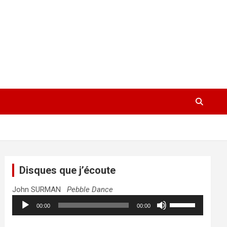
Disques que j’écoute
John SURMAN
Pebble Dance
Lecteur
Utilisez
00:00
00:00
audio
les
flèches