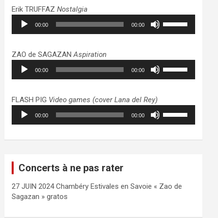
haut/bas
Erik TRUFFAZ
Nostalgia
pour
Lecteur
Utilisez
augmenter
00:00
00:00
audio
les
ou
flèches
diminuer
haut/bas
ZAO de SAGAZAN
Aspiration
le
pour
Lecteur
Utilisez
volume.
augmenter
00:00
00:00
audio
les
ou
flèches
diminuer
haut/bas
FLASH PIG
Video games (cover Lana del Rey)
le
pour
Lecteur
Utilisez
volume.
augmenter
00:00
00:00
audio
les
ou
flèches
diminuer
haut/bas
le
pour
volume.
augmenter
Concerts à ne pas rater
ou
diminuer
27 JUIN 2024 Chambéry Estivales en Savoie « Zao de
le
Sagazan » gratos
volume.