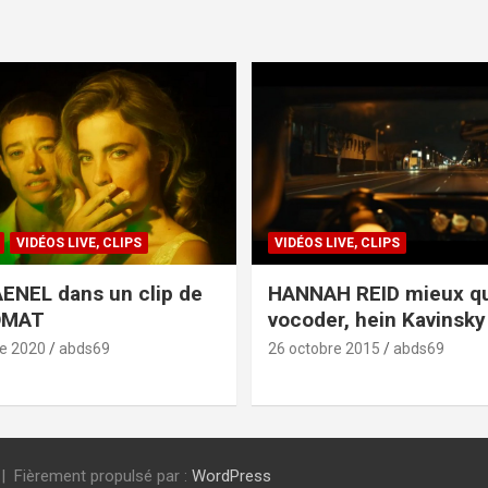
VIDÉOS LIVE, CLIPS
VIDÉOS LIVE, CLIPS
ENEL dans un clip de
HANNAH REID mieux q
OMAT
vocoder, hein Kavinsky 
e 2020
abds69
26 octobre 2015
abds69
Fièrement propulsé par :
WordPress