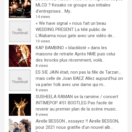
MLCD ? Kesako ce groupe aux initiales
d’entreprises… My...
14 views
« We have signal » nous fait un beau
WEDDING PRESENT
La télé public de
L'Alabama nous gate avec une vidéo de...
10 views
KAP BAMBINO « blacklisté » dans les
maisons de retraite
Après NME puis celui
des Inrocks plus récemment, voilà...
8 views
ES SIE JAIN était, non pas la fille de Tarzan ,
mais celle de Joan BAEZ
Allez aujourd'hui on
va parler folk avec une dame qui m...
8 views
SUSHEELA RAMAN se la ramène / concert
INTIMEPOP #51 BOOTLEG
Pas facile de
revenir au premier plan de la scène music...
8 views
Airelle BESSON , essayez !!
Airelle BESSON,
pour 2021 nous gratifie d'un nouvel alb...