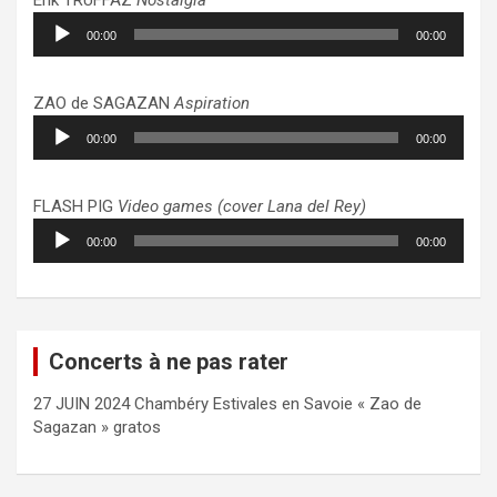
Lecteur
00:00
00:00
audio
ZAO de SAGAZAN
Aspiration
Lecteur
00:00
00:00
audio
FLASH PIG
Video games (cover Lana del Rey)
Lecteur
00:00
00:00
audio
Concerts à ne pas rater
27 JUIN 2024 Chambéry Estivales en Savoie « Zao de
Sagazan » gratos