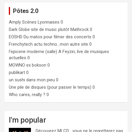
Pôtes 2.0
Amply
Scènes Lyonnaises 0
Dark Globe
site de music plutôt Mathrock 0
EOSHD
Du matos pour filmer des concerts 0
Frenchytech
actu techno…mon autre site 0
l'epicerie moderne (salle)
A Feyzin, live de musiques
actuelles 0
MOWNO ex bokson
0
publikart
0
un sushi dans mon pieu
0
Une pile de disques (pour passer le temps)
0
Who cares, really ?
0
I'm popular
Découvrez MLCD… vous ne le regretterez pas