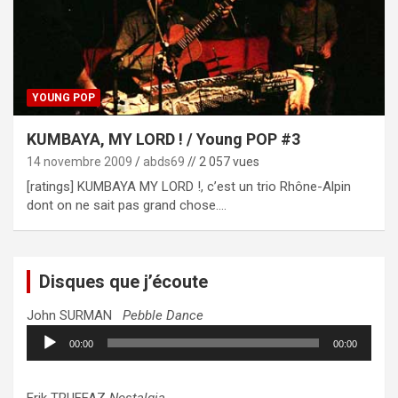
YOUNG POP
KUMBAYA, MY LORD ! / Young POP #3
14 novembre 2009
abds69
// 2 057 vues
[ratings] KUMBAYA MY LORD !, c’est un trio Rhône-Alpin
dont on ne sait pas grand chose.…
Disques que j’écoute
John SURMAN
Pebble Dance
Lecteur
00:00
00:00
audio
Erik TRUFFAZ
Nostalgia