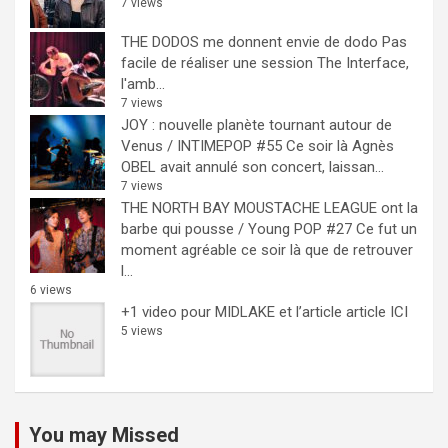
7 views
THE DODOS me donnent envie de dodo
Pas
facile de réaliser une session The Interface,
l'amb...
7 views
JOY : nouvelle planète tournant autour de
Venus / INTIMEPOP #55
Ce soir là Agnès
OBEL avait annulé son concert, laissan...
7 views
THE NORTH BAY MOUSTACHE LEAGUE ont la
barbe qui pousse / Young POP #27
Ce fut un
moment agréable ce soir là que de retrouver
l...
6 views
+1 video pour MIDLAKE et l’article
article ICI
5 views
You may Missed