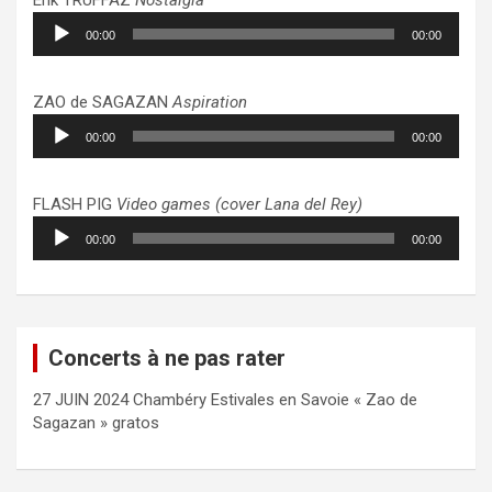
Lecteur
00:00
00:00
audio
ZAO de SAGAZAN
Aspiration
Lecteur
00:00
00:00
audio
FLASH PIG
Video games (cover Lana del Rey)
Lecteur
00:00
00:00
audio
Concerts à ne pas rater
27 JUIN 2024 Chambéry Estivales en Savoie « Zao de
Sagazan » gratos