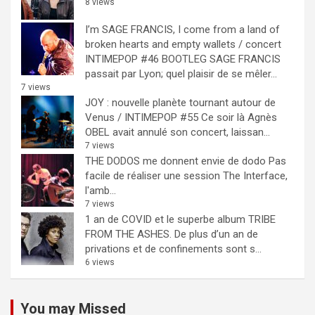
8 views
I’m SAGE FRANCIS, I come from a land of
broken hearts and empty wallets / concert
INTIMEPOP #46 BOOTLEG
SAGE FRANCIS
passait par Lyon; quel plaisir de se mêler...
7 views
JOY : nouvelle planète tournant autour de
Venus / INTIMEPOP #55
Ce soir là Agnès
OBEL avait annulé son concert, laissan...
7 views
THE DODOS me donnent envie de dodo
Pas
facile de réaliser une session The Interface,
l'amb...
7 views
1 an de COVID et le superbe album TRIBE
FROM THE ASHES.
De plus d’un an de
privations et de confinements sont s...
6 views
You may Missed