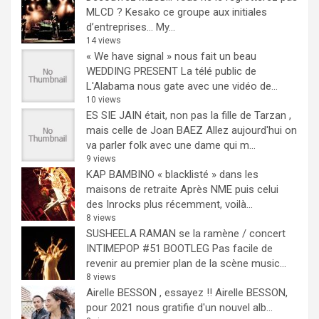
MLCD ? Kesako ce groupe aux initiales
d’entreprises… My...
14 views
« We have signal » nous fait un beau
WEDDING PRESENT
La télé public de
L'Alabama nous gate avec une vidéo de...
10 views
ES SIE JAIN était, non pas la fille de Tarzan ,
mais celle de Joan BAEZ
Allez aujourd'hui on
va parler folk avec une dame qui m...
9 views
KAP BAMBINO « blacklisté » dans les
maisons de retraite
Après NME puis celui
des Inrocks plus récemment, voilà...
8 views
SUSHEELA RAMAN se la ramène / concert
INTIMEPOP #51 BOOTLEG
Pas facile de
revenir au premier plan de la scène music...
8 views
Airelle BESSON , essayez !!
Airelle BESSON,
pour 2021 nous gratifie d'un nouvel alb...