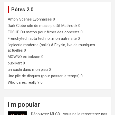
Pôtes 2.0
Amply
Scènes Lyonnaises 0
Dark Globe
site de music plutôt Mathrock 0
EOSHD
Du matos pour filmer des concerts 0
Frenchytech
actu techno…mon autre site 0
l'epicerie moderne (salle)
A Feyzin, live de musiques
actuelles 0
MOWNO ex bokson
0
publikart
0
un sushi dans mon pieu
0
Une pile de disques (pour passer le temps)
0
Who cares, really ?
0
I'm popular
Découvrez MLCD… vous ne le regretterez pas