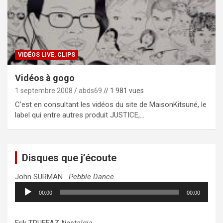
VIDÉOS LIVE, CLIPS
Vidéos à gogo
1 septembre 2008
abds69
// 1 981 vues
C’est en consultant les vidéos du site de MaisonKitsuné, le
label qui entre autres produit JUSTICE,…
Disques que j’écoute
John SURMAN
Pebble Dance
Lecteur
00:00
00:00
audio
Erik TRUFFAZ
Nostalgia