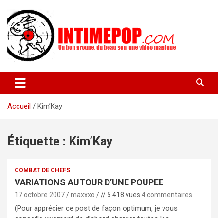
Aller
au
contenu
Un blog avec des sessions live filmées de concerts de musiques
intimepop.com
actuelles pop rock, post-rock, indé sur Lyon. rock pop concert
lyon
Accueil
Kim’Kay
Étiquette :
Kim’Kay
COMBAT DE CHEFS
VARIATIONS AUTOUR D’UNE POUPEE
17 octobre 2007
maxxxo
// 5 418 vues
4 commentaires
(Pour apprécier ce post de façon optimum, je vous