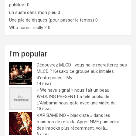
publikart
0
un sushi dans mon pieu
0
Une pile de disques (pour passer le temps)
0
Who cares, really ?
0
I'm popular
Découvrez MLCD… vous ne le regretterez pas
MLCD ? Kesako ce groupe aux initiales
d’entreprises… My...
14 views
« We have signal » nous fait un beau
WEDDING PRESENT
La télé public de
L'Alabama nous gate avec une vidéo de...
10 views
KAP BAMBINO « blacklisté » dans les
maisons de retraite
Après NME puis celui
des Inrocks plus récemment, voilà...
8 views