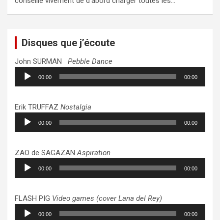
conseille vivement de d’abord charger toutes les…
Disques que j’écoute
John SURMAN
Pebble Dance
Lecteur
00:00
00:00
audio
Erik TRUFFAZ
Nostalgia
Lecteur
00:00
00:00
audio
ZAO de SAGAZAN
Aspiration
Lecteur
00:00
00:00
audio
FLASH PIG
Video games (cover Lana del Rey)
Lecteur
00:00
00:00
audio