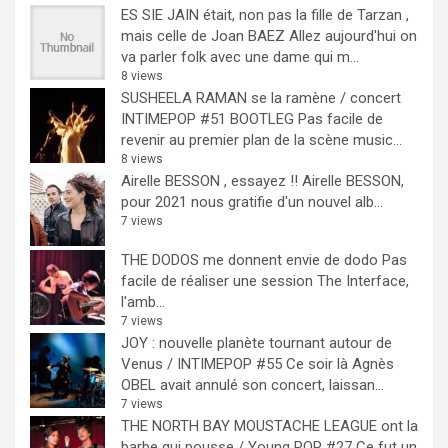
ES SIE JAIN était, non pas la fille de Tarzan ,
mais celle de Joan BAEZ
Allez aujourd'hui on
va parler folk avec une dame qui m...
8 views
SUSHEELA RAMAN se la ramène / concert
INTIMEPOP #51 BOOTLEG
Pas facile de
revenir au premier plan de la scène music...
8 views
Airelle BESSON , essayez !!
Airelle BESSON,
pour 2021 nous gratifie d'un nouvel alb...
7 views
THE DODOS me donnent envie de dodo
Pas
facile de réaliser une session The Interface,
l'amb...
7 views
JOY : nouvelle planète tournant autour de
Venus / INTIMEPOP #55
Ce soir là Agnès
OBEL avait annulé son concert, laissan...
7 views
THE NORTH BAY MOUSTACHE LEAGUE ont la
barbe qui pousse / Young POP #27
Ce fut un