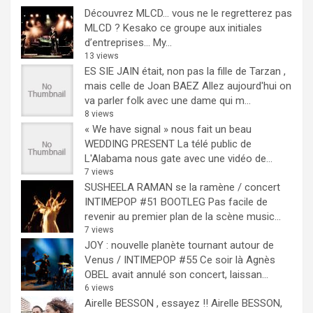
Découvrez MLCD… vous ne le regretterez pas
MLCD ? Kesako ce groupe aux initiales
d’entreprises… My...
13 views
ES SIE JAIN était, non pas la fille de Tarzan ,
mais celle de Joan BAEZ
Allez aujourd'hui on
va parler folk avec une dame qui m...
8 views
« We have signal » nous fait un beau
WEDDING PRESENT
La télé public de
L'Alabama nous gate avec une vidéo de...
7 views
SUSHEELA RAMAN se la ramène / concert
INTIMEPOP #51 BOOTLEG
Pas facile de
revenir au premier plan de la scène music...
7 views
JOY : nouvelle planète tournant autour de
Venus / INTIMEPOP #55
Ce soir là Agnès
OBEL avait annulé son concert, laissan...
6 views
Airelle BESSON , essayez !!
Airelle BESSON,