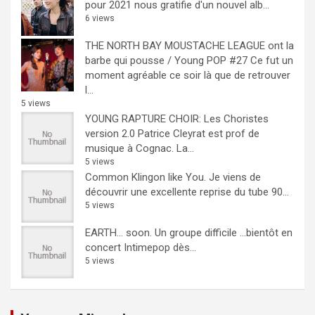
pour 2021 nous gratifie d'un nouvel alb...
6 views
THE NORTH BAY MOUSTACHE LEAGUE ont la
barbe qui pousse / Young POP #27
Ce fut un
moment agréable ce soir là que de retrouver
l...
5 views
YOUNG RAPTURE CHOIR: Les Choristes
version 2.0
Patrice Cleyrat est prof de
musique à Cognac. La...
5 views
Common Klingon like You.
Je viens de
découvrir une excellente reprise du tube 90...
5 views
EARTH… soon.
Un groupe difficile ...bientôt en
concert Intimepop dès...
5 views