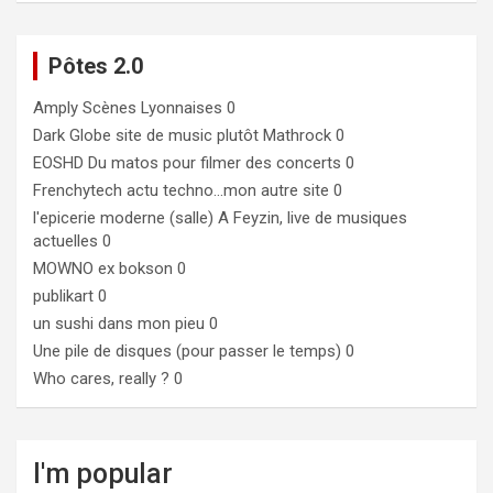
Pôtes 2.0
Amply
Scènes Lyonnaises 0
Dark Globe
site de music plutôt Mathrock 0
EOSHD
Du matos pour filmer des concerts 0
Frenchytech
actu techno…mon autre site 0
l'epicerie moderne (salle)
A Feyzin, live de musiques
actuelles 0
MOWNO ex bokson
0
publikart
0
un sushi dans mon pieu
0
Une pile de disques (pour passer le temps)
0
Who cares, really ?
0
I'm popular