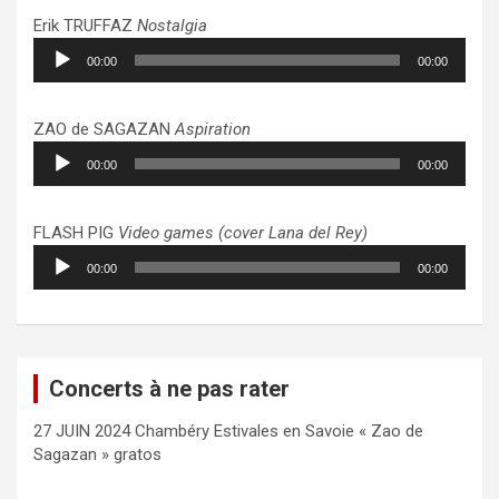
Erik TRUFFAZ
Nostalgia
Lecteur
00:00
00:00
audio
ZAO de SAGAZAN
Aspiration
Lecteur
00:00
00:00
audio
FLASH PIG
Video games (cover Lana del Rey)
Lecteur
00:00
00:00
audio
Concerts à ne pas rater
27 JUIN 2024 Chambéry Estivales en Savoie « Zao de
Sagazan » gratos