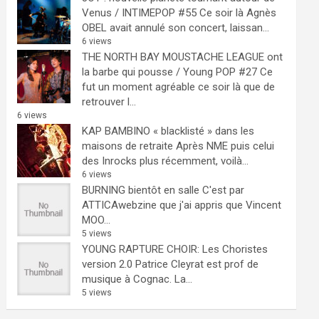
Venus / INTIMEPOP #55
Ce soir là Agnès
OBEL avait annulé son concert, laissan...
6 views
THE NORTH BAY MOUSTACHE LEAGUE ont
la barbe qui pousse / Young POP #27
Ce
fut un moment agréable ce soir là que de
retrouver l...
6 views
KAP BAMBINO « blacklisté » dans les
maisons de retraite
Après NME puis celui
des Inrocks plus récemment, voilà...
6 views
BURNING bientôt en salle
C'est par
ATTICAwebzine que j'ai appris que Vincent
MOO...
5 views
YOUNG RAPTURE CHOIR: Les Choristes
version 2.0
Patrice Cleyrat est prof de
musique à Cognac. La...
5 views