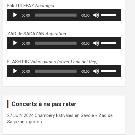
haut/bas
Erik TRUFFAZ
Nostalgia
pour
Lecteur
Utilisez
augmenter
00:00
00:00
audio
les
ou
flèches
diminuer
haut/bas
ZAO de SAGAZAN
Aspiration
le
pour
Lecteur
Utilisez
volume.
augmenter
00:00
00:00
audio
les
ou
flèches
diminuer
haut/bas
FLASH PIG
Video games (cover Lana del Rey)
le
pour
Lecteur
Utilisez
volume.
augmenter
00:00
00:00
audio
les
ou
flèches
diminuer
haut/bas
le
pour
volume.
augmenter
Concerts à ne pas rater
ou
diminuer
27 JUIN 2024 Chambéry Estivales en Savoie « Zao de
le
Sagazan » gratos
volume.