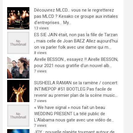
Découvrez MLCD… vous ne le regretterez
pas
MLCD ? Kesako ce groupe aux initiales
d’entreprises… My...
13 views
ES SIE JAIN était, non pas la fille de Tarzan
, mais celle de Joan BAEZ
Allez aujourd'hui
on va parler folk avec une dame qui m...
8 views
Airelle BESSON , essayez !!
Airelle BESSON,
pour 2021 nous gratifie d'un nouvel alb...
7 views
SUSHEELA RAMAN se la ramène / concert
INTIMEPOP #51 BOOTLEG
Pas facile de
revenir au premier plan de la scène music...
7 views
« We have signal » nous fait un beau
WEDDING PRESENT
La télé public de
L'Alabama nous gate avec une vidéo de...
7 views
JOY : nouvelle planète tournant autour de