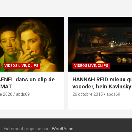
VIDÉOS LIVE, CLIPS
VIDÉOS LIVE, CLIPS
ENEL dans un clip de
HANNAH REID mieux q
OMAT
vocoder, hein Kavinsky 
e 2020
abds69
26 octobre 2015
abds69
Fièrement propulsé par :
WordPress