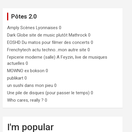
Pôtes 2.0
Amply
Scènes Lyonnaises 0
Dark Globe
site de music plutôt Mathrock 0
EOSHD
Du matos pour filmer des concerts 0
Frenchytech
actu techno…mon autre site 0
l'epicerie moderne (salle)
A Feyzin, live de musiques
actuelles 0
MOWNO ex bokson
0
publikart
0
un sushi dans mon pieu
0
Une pile de disques (pour passer le temps)
0
Who cares, really ?
0
I'm popular