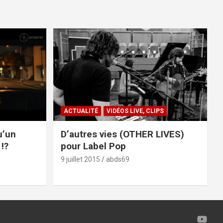
ACTUALITÉ
VIDÉOS LIVE, CLIPS
u’un
D’autres vies (OTHER LIVES)
!?
pour Label Pop
9 juillet 2015
abds69