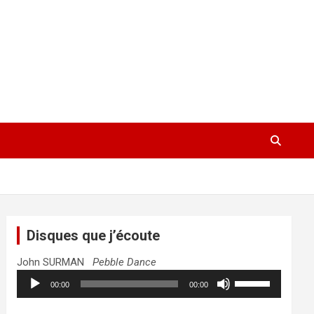
Disques que j’écoute
John SURMAN
Pebble Dance
Lecteur
Utilisez
00:00
00:00
audio
les
flèches