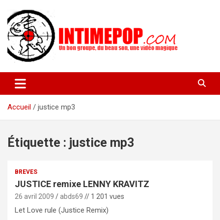
Aller
au
contenu
Un blog avec des sessions live filmées de concerts de musiques
intimepop.com
actuelles pop rock, post-rock, indé sur Lyon. rock pop concert
lyon
Accueil
justice mp3
Étiquette :
justice mp3
BREVES
JUSTICE remixe LENNY KRAVITZ
26 avril 2009
abds69
// 1 201 vues
Let Love rule (Justice Remix)