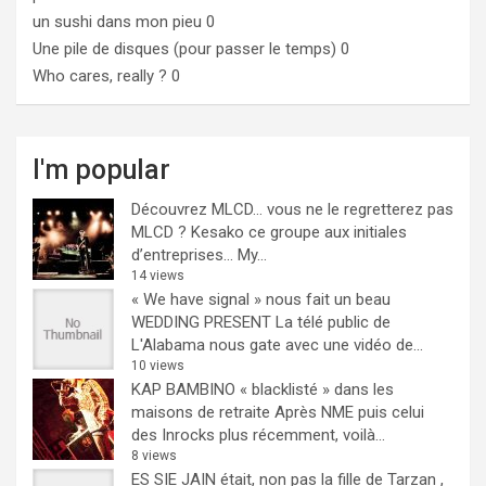
un sushi dans mon pieu
0
Une pile de disques (pour passer le temps)
0
Who cares, really ?
0
I'm popular
Découvrez MLCD… vous ne le regretterez pas
MLCD ? Kesako ce groupe aux initiales
d’entreprises… My...
14 views
« We have signal » nous fait un beau
WEDDING PRESENT
La télé public de
L'Alabama nous gate avec une vidéo de...
10 views
KAP BAMBINO « blacklisté » dans les
maisons de retraite
Après NME puis celui
des Inrocks plus récemment, voilà...
8 views
ES SIE JAIN était, non pas la fille de Tarzan ,