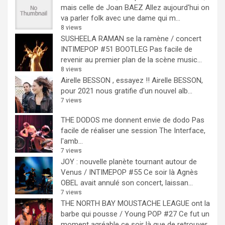
mais celle de Joan BAEZ
Allez aujourd'hui on
va parler folk avec une dame qui m...
8 views
SUSHEELA RAMAN se la ramène / concert
INTIMEPOP #51 BOOTLEG
Pas facile de
revenir au premier plan de la scène music...
8 views
Airelle BESSON , essayez !!
Airelle BESSON,
pour 2021 nous gratifie d'un nouvel alb...
7 views
THE DODOS me donnent envie de dodo
Pas
facile de réaliser une session The Interface,
l'amb...
7 views
JOY : nouvelle planète tournant autour de
Venus / INTIMEPOP #55
Ce soir là Agnès
OBEL avait annulé son concert, laissan...
7 views
THE NORTH BAY MOUSTACHE LEAGUE ont la
barbe qui pousse / Young POP #27
Ce fut un
moment agréable ce soir là que de retrouver