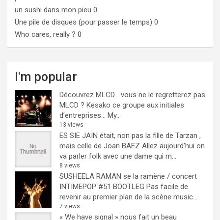
un sushi dans mon pieu
0
Une pile de disques (pour passer le temps)
0
Who cares, really ?
0
I'm popular
Découvrez MLCD… vous ne le regretterez pas
MLCD ? Kesako ce groupe aux initiales
d’entreprises… My...
13 views
ES SIE JAIN était, non pas la fille de Tarzan ,
mais celle de Joan BAEZ
Allez aujourd'hui on
va parler folk avec une dame qui m...
8 views
SUSHEELA RAMAN se la ramène / concert
INTIMEPOP #51 BOOTLEG
Pas facile de
revenir au premier plan de la scène music...
7 views
« We have signal » nous fait un beau