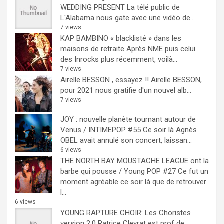
WEDDING PRESENT
La télé public de
L'Alabama nous gate avec une vidéo de...
7 views
KAP BAMBINO « blacklisté » dans les
maisons de retraite
Après NME puis celui
des Inrocks plus récemment, voilà...
7 views
Airelle BESSON , essayez !!
Airelle BESSON,
pour 2021 nous gratifie d'un nouvel alb...
7 views
JOY : nouvelle planète tournant autour de
Venus / INTIMEPOP #55
Ce soir là Agnès
OBEL avait annulé son concert, laissan...
6 views
THE NORTH BAY MOUSTACHE LEAGUE ont la
barbe qui pousse / Young POP #27
Ce fut un
moment agréable ce soir là que de retrouver
l...
6 views
YOUNG RAPTURE CHOIR: Les Choristes
version 2.0
Patrice Cleyrat est prof de