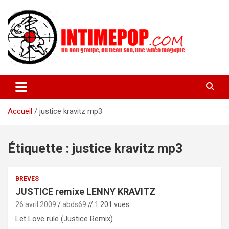
Aller
au
contenu
Un blog avec des sessions live filmées de concerts de musiques
intimepop.com
actuelles pop rock, post-rock, indé sur Lyon. rock pop concert
lyon
Accueil
justice kravitz mp3
Étiquette :
justice kravitz mp3
BREVES
JUSTICE remixe LENNY KRAVITZ
26 avril 2009
abds69
// 1 201 vues
Let Love rule (Justice Remix)