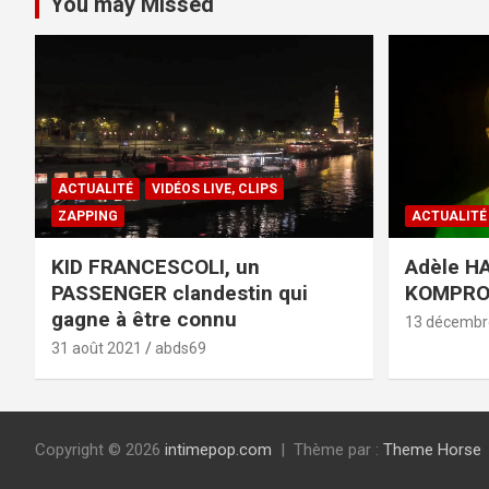
You may Missed
ACTUALITÉ
VIDÉOS LIVE, CLIPS
ZAPPING
ACTUALITÉ
KID FRANCESCOLI, un
Adèle HA
PASSENGER clandestin qui
KOMPR
gagne à être connu
13 décembr
31 août 2021
abds69
Copyright © 2026
intimepop.com
Thème par :
Theme Horse