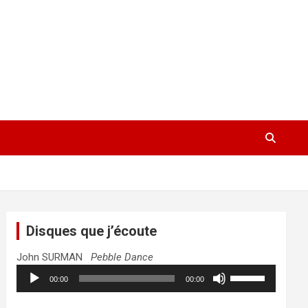
Disques que j’écoute
John SURMAN
Pebble Dance
Lecteur
Utilisez
00:00
00:00
audio
les
flèches