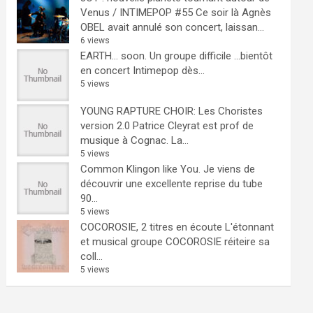
Venus / INTIMEPOP #55
Ce soir là Agnès
OBEL avait annulé son concert, laissan...
6 views
EARTH… soon.
Un groupe difficile ...bientôt
en concert Intimepop dès...
5 views
YOUNG RAPTURE CHOIR: Les Choristes
version 2.0
Patrice Cleyrat est prof de
musique à Cognac. La...
5 views
Common Klingon like You.
Je viens de
découvrir une excellente reprise du tube
90...
5 views
COCOROSIE, 2 titres en écoute
L'étonnant
et musical groupe COCOROSIE réiteire sa
coll...
5 views