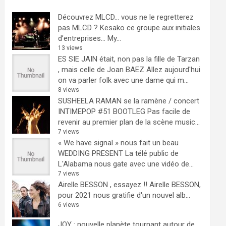
Découvrez MLCD… vous ne le regretterez
pas
MLCD ? Kesako ce groupe aux initiales
d’entreprises… My...
13 views
ES SIE JAIN était, non pas la fille de Tarzan
, mais celle de Joan BAEZ
Allez aujourd'hui
on va parler folk avec une dame qui m...
8 views
SUSHEELA RAMAN se la ramène / concert
INTIMEPOP #51 BOOTLEG
Pas facile de
revenir au premier plan de la scène music...
7 views
« We have signal » nous fait un beau
WEDDING PRESENT
La télé public de
L'Alabama nous gate avec une vidéo de...
7 views
Airelle BESSON , essayez !!
Airelle BESSON,
pour 2021 nous gratifie d'un nouvel alb...
6 views
JOY : nouvelle planète tournant autour de