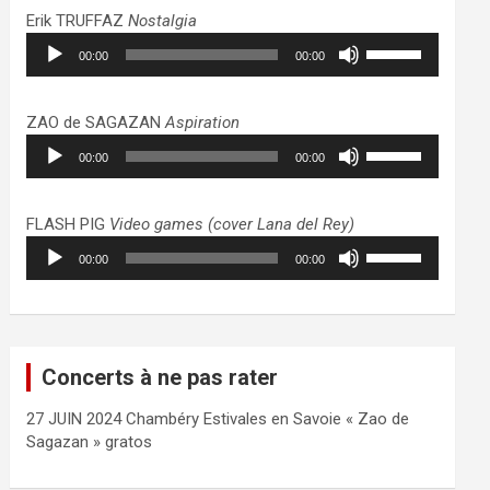
haut/bas
Erik TRUFFAZ
Nostalgia
pour
Lecteur
Utilisez
augmenter
00:00
00:00
audio
les
ou
flèches
diminuer
haut/bas
ZAO de SAGAZAN
Aspiration
le
pour
Lecteur
Utilisez
volume.
augmenter
00:00
00:00
audio
les
ou
flèches
diminuer
haut/bas
FLASH PIG
Video games (cover Lana del Rey)
le
pour
Lecteur
Utilisez
volume.
augmenter
00:00
00:00
audio
les
ou
flèches
diminuer
haut/bas
le
pour
volume.
augmenter
Concerts à ne pas rater
ou
diminuer
27 JUIN 2024 Chambéry Estivales en Savoie « Zao de
le
Sagazan » gratos
volume.