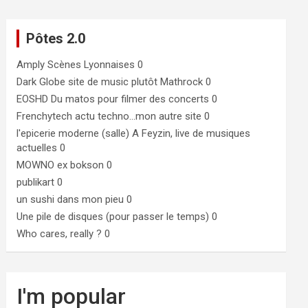
Pôtes 2.0
Amply
Scènes Lyonnaises 0
Dark Globe
site de music plutôt Mathrock 0
EOSHD
Du matos pour filmer des concerts 0
Frenchytech
actu techno…mon autre site 0
l'epicerie moderne (salle)
A Feyzin, live de musiques
actuelles 0
MOWNO ex bokson
0
publikart
0
un sushi dans mon pieu
0
Une pile de disques (pour passer le temps)
0
Who cares, really ?
0
I'm popular