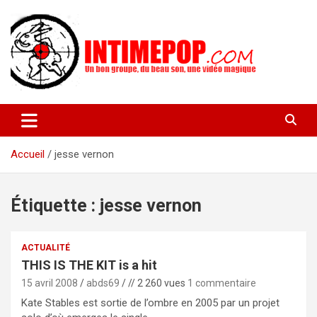
Aller
au
contenu
Un blog avec des sessions live filmées de concerts de musiques
intimepop.com
actuelles pop rock, post-rock, indé sur Lyon. rock pop concert
lyon
Accueil
jesse vernon
Étiquette :
jesse vernon
ACTUALITÉ
THIS IS THE KIT is a hit
15 avril 2008
abds69
// 2 260 vues
1 commentaire
Kate Stables est sortie de l’ombre en 2005 par un projet