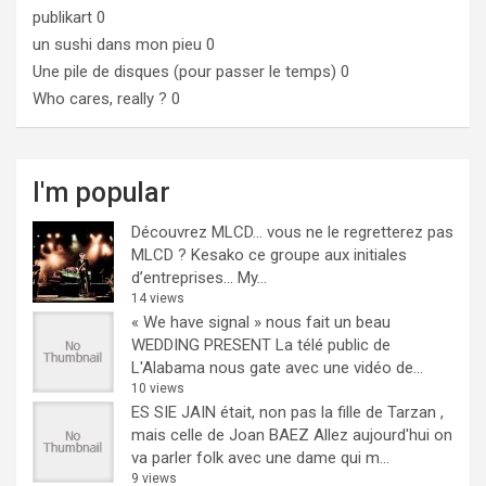
publikart
0
un sushi dans mon pieu
0
Une pile de disques (pour passer le temps)
0
Who cares, really ?
0
I'm popular
Découvrez MLCD… vous ne le regretterez pas
MLCD ? Kesako ce groupe aux initiales
d’entreprises… My...
14 views
« We have signal » nous fait un beau
WEDDING PRESENT
La télé public de
L'Alabama nous gate avec une vidéo de...
10 views
ES SIE JAIN était, non pas la fille de Tarzan ,
mais celle de Joan BAEZ
Allez aujourd'hui on
va parler folk avec une dame qui m...
9 views