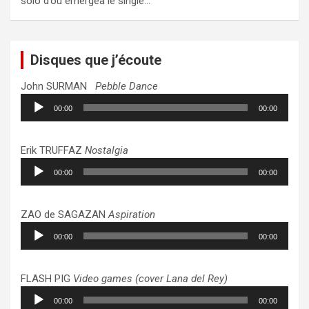
solo d’où emergea le single…
Disques que j’écoute
John SURMAN
Pebble Dance
Lecteur
00:00
00:00
audio
Erik TRUFFAZ
Nostalgia
Lecteur
00:00
00:00
audio
ZAO de SAGAZAN
Aspiration
Lecteur
00:00
00:00
audio
FLASH PIG
Video games (cover Lana del Rey)
Lecteur
00:00
00:00
audio