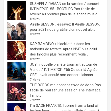
SUSHEELA RAMAN se la ramène / concert
INTIMEPOP #51 BOOTLEG
Pas facile de
revenir au premier plan de la scène music...
8 views
Airelle BESSON , essayez !!
Airelle BESSON,
pour 2021 nous gratifie d'un nouvel alb...
8 views
KAP BAMBINO « blacklisté » dans les
maisons de retraite
Après NME puis celui
des Inrocks plus récemment, voilà...
8 views
JOY : nouvelle planète tournant autour de
Venus / INTIMEPOP #55
Ce soir là Agnès
OBEL avait annulé son concert, laissan...
7 views
THE DODOS me donnent envie de dodo
Pas
facile de réaliser une session The Interface,
l'amb...
7 views
I’m SAGE FRANCIS, I come from a land of
broken hearts and empty wallets / concert