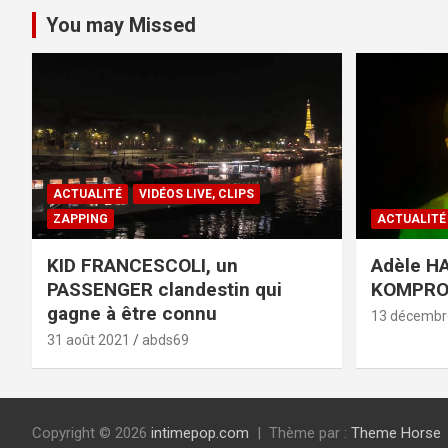
You may Missed
ACTUALITÉ
VIDÉOS LIVE, CLIPS
ZAPPING
ACTUALITÉ
KID FRANCESCOLI, un
Adèle HA
PASSENGER clandestin qui
KOMPR
gagne à être connu
13 décembr
31 août 2021
abds69
Copyright © 2026
intimepop.com
Thème par :
Theme Horse