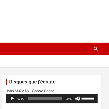
Disques que j’écoute
John SURMAN
Pebble Dance
Lecteur
Utilisez
00:00
00:00
audio
les
flèches