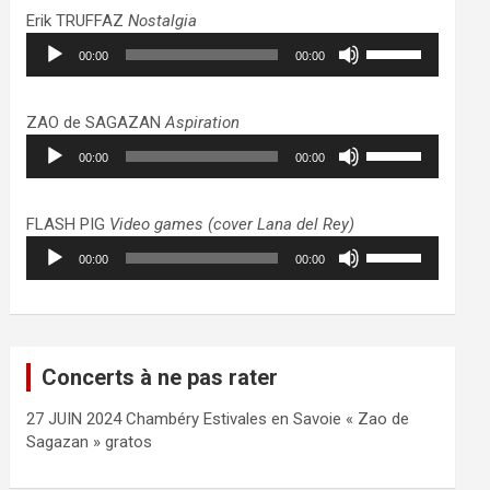
haut/bas
Erik TRUFFAZ
Nostalgia
pour
Lecteur
Utilisez
augmenter
00:00
00:00
audio
les
ou
flèches
diminuer
haut/bas
ZAO de SAGAZAN
Aspiration
le
pour
Lecteur
Utilisez
volume.
augmenter
00:00
00:00
audio
les
ou
flèches
diminuer
haut/bas
FLASH PIG
Video games (cover Lana del Rey)
le
pour
Lecteur
Utilisez
volume.
augmenter
00:00
00:00
audio
les
ou
flèches
diminuer
haut/bas
le
pour
volume.
augmenter
Concerts à ne pas rater
ou
diminuer
27 JUIN 2024 Chambéry Estivales en Savoie « Zao de
le
Sagazan » gratos
volume.