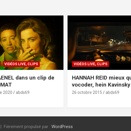
VIDÉOS LIVE, CLIPS
VIDÉOS LIVE, CLIPS
ENEL dans un clip de
HANNAH REID mieux q
OMAT
vocoder, hein Kavinsky 
e 2020
abds69
26 octobre 2015
abds69
Fièrement propulsé par :
WordPress