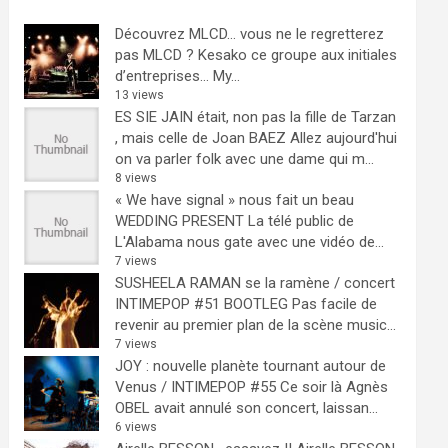
Découvrez MLCD… vous ne le regretterez
pas
MLCD ? Kesako ce groupe aux initiales
d’entreprises… My...
13 views
ES SIE JAIN était, non pas la fille de Tarzan
, mais celle de Joan BAEZ
Allez aujourd'hui
on va parler folk avec une dame qui m...
8 views
« We have signal » nous fait un beau
WEDDING PRESENT
La télé public de
L'Alabama nous gate avec une vidéo de...
7 views
SUSHEELA RAMAN se la ramène / concert
INTIMEPOP #51 BOOTLEG
Pas facile de
revenir au premier plan de la scène music...
7 views
JOY : nouvelle planète tournant autour de
Venus / INTIMEPOP #55
Ce soir là Agnès
OBEL avait annulé son concert, laissan...
6 views