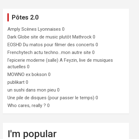
Pôtes 2.0
Amply
Scènes Lyonnaises 0
Dark Globe
site de music plutôt Mathrock 0
EOSHD
Du matos pour filmer des concerts 0
Frenchytech
actu techno…mon autre site 0
l'epicerie moderne (salle)
A Feyzin, live de musiques
actuelles 0
MOWNO ex bokson
0
publikart
0
un sushi dans mon pieu
0
Une pile de disques (pour passer le temps)
0
Who cares, really ?
0
I'm popular