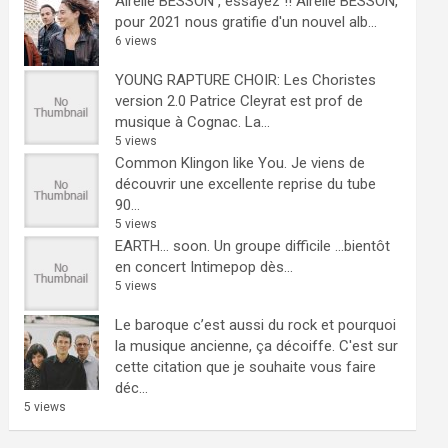
Airelle BESSON , essayez !!
Airelle BESSON,
pour 2021 nous gratifie d'un nouvel alb...
6 views
YOUNG RAPTURE CHOIR: Les Choristes
version 2.0
Patrice Cleyrat est prof de
musique à Cognac. La...
5 views
Common Klingon like You.
Je viens de
découvrir une excellente reprise du tube
90...
5 views
EARTH… soon.
Un groupe difficile ...bientôt
en concert Intimepop dès...
5 views
Le baroque c’est aussi du rock et pourquoi
la musique ancienne, ça décoiffe.
C'est sur
cette citation que je souhaite vous faire
déc...
5 views