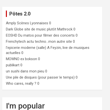
Pôtes 2.0
Amply
Scènes Lyonnaises 0
Dark Globe
site de music plutôt Mathrock 0
EOSHD
Du matos pour filmer des concerts 0
Frenchytech
actu techno…mon autre site 0
l'epicerie moderne (salle)
A Feyzin, live de musiques
actuelles 0
MOWNO ex bokson
0
publikart
0
un sushi dans mon pieu
0
Une pile de disques (pour passer le temps)
0
Who cares, really ?
0
I'm popular