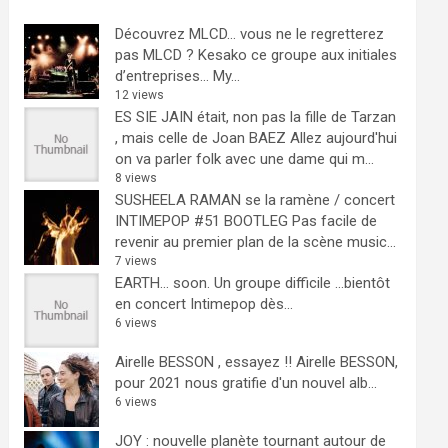
Découvrez MLCD… vous ne le regretterez
pas
MLCD ? Kesako ce groupe aux initiales
d’entreprises… My...
12 views
ES SIE JAIN était, non pas la fille de Tarzan
, mais celle de Joan BAEZ
Allez aujourd'hui
on va parler folk avec une dame qui m...
8 views
SUSHEELA RAMAN se la ramène / concert
INTIMEPOP #51 BOOTLEG
Pas facile de
revenir au premier plan de la scène music...
7 views
EARTH… soon.
Un groupe difficile ...bientôt
en concert Intimepop dès...
6 views
Airelle BESSON , essayez !!
Airelle BESSON,
pour 2021 nous gratifie d'un nouvel alb...
6 views
JOY : nouvelle planète tournant autour de