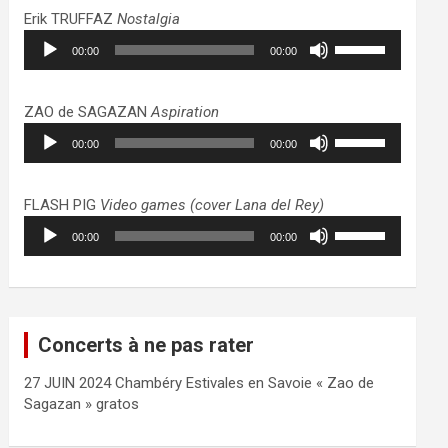
haut/bas
Erik TRUFFAZ
Nostalgia
pour
Lecteur
Utilisez
augmenter
00:00
00:00
audio
les
ou
flèches
diminuer
haut/bas
ZAO de SAGAZAN
Aspiration
le
pour
Lecteur
Utilisez
volume.
augmenter
00:00
00:00
audio
les
ou
flèches
diminuer
haut/bas
FLASH PIG
Video games (cover Lana del Rey)
le
pour
Lecteur
Utilisez
volume.
augmenter
00:00
00:00
audio
les
ou
flèches
diminuer
haut/bas
le
pour
volume.
augmenter
Concerts à ne pas rater
ou
diminuer
27 JUIN 2024 Chambéry Estivales en Savoie « Zao de
le
Sagazan » gratos
volume.