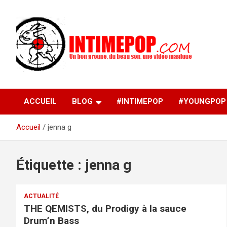
Aller
au
contenu
Un blog avec des sessions live filmées de concerts de
intimepop.com
musiques actuelles pop rock, post-rock, indé sur Lyon. rock po
concert lyon
ACCUEIL
BLOG
#INTIMEPOP
#YOUNGPOP
Accueil
jenna g
Étiquette :
jenna g
ACTUALITÉ
THE QEMISTS, du Prodigy à la sauce
Drum’n Bass