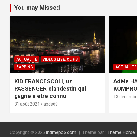
You may Missed
ACTUALITÉ
VIDÉOS LIVE, CLIPS
ZAPPING
ACTUALITÉ
KID FRANCESCOLI, un
Adèle HA
PASSENGER clandestin qui
KOMPR
gagne à être connu
13 décembr
31 août 2021
abds69
Copyright © 2026
intimepop.com
Thème par :
Theme Horse