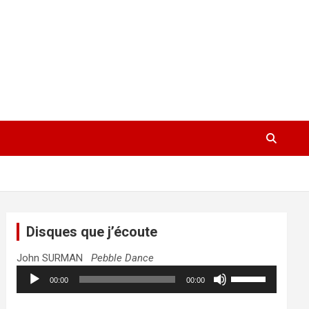
Disques que j’écoute
John SURMAN
Pebble Dance
Lecteur
Utilisez
00:00
00:00
audio
les
flèches