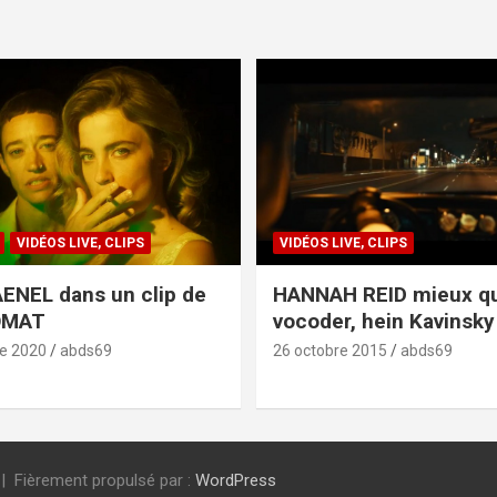
VIDÉOS LIVE, CLIPS
VIDÉOS LIVE, CLIPS
ENEL dans un clip de
HANNAH REID mieux q
OMAT
vocoder, hein Kavinsky 
e 2020
abds69
26 octobre 2015
abds69
Fièrement propulsé par :
WordPress