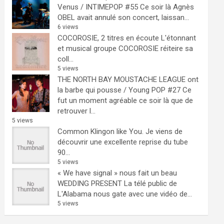
Venus / INTIMEPOP #55
Ce soir là Agnès
OBEL avait annulé son concert, laissan...
6 views
COCOROSIE, 2 titres en écoute
L'étonnant
et musical groupe COCOROSIE réiteire sa
coll...
5 views
THE NORTH BAY MOUSTACHE LEAGUE ont
la barbe qui pousse / Young POP #27
Ce
fut un moment agréable ce soir là que de
retrouver l...
5 views
Common Klingon like You.
Je viens de
découvrir une excellente reprise du tube
90...
5 views
« We have signal » nous fait un beau
WEDDING PRESENT
La télé public de
L'Alabama nous gate avec une vidéo de...
5 views