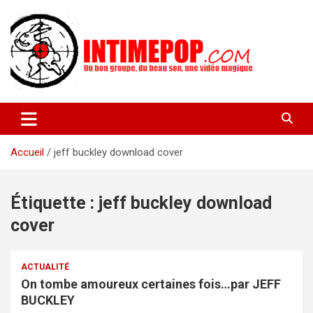
Aller
au
contenu
Un blog avec des sessions live filmées de concerts de musiques
intimepop.com
actuelles pop rock, post-rock, indé sur Lyon. rock pop concert
lyon
Accueil
jeff buckley download cover
Étiquette :
jeff buckley download
cover
ACTUALITÉ
On tombe amoureux certaines fois…par JEFF
BUCKLEY