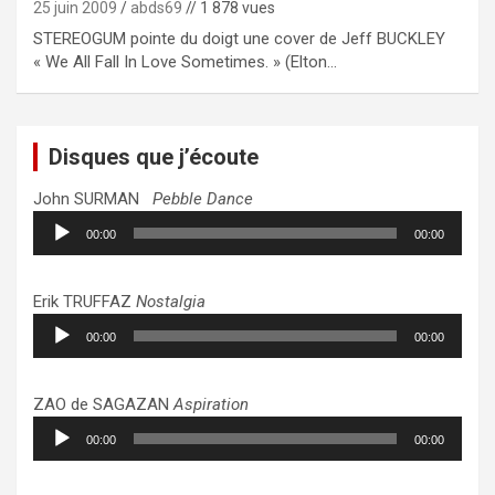
25 juin 2009
abds69
// 1 878 vues
STEREOGUM pointe du doigt une cover de Jeff BUCKLEY
« We All Fall In Love Sometimes. » (Elton…
Disques que j’écoute
John SURMAN
Pebble Dance
Lecteur
00:00
00:00
audio
Erik TRUFFAZ
Nostalgia
Lecteur
00:00
00:00
audio
ZAO de SAGAZAN
Aspiration
Lecteur
00:00
00:00
audio