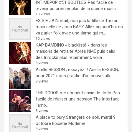
INTIMEPOP #51 BOOTLEG
Pas facile de
revenir au premier plan de la scène music...
10 views
ES SIE JAIN était, non pas la fille de Tarzan ,
mais celle de Joan BAEZ
Allez aujourd'hui on
va parler folk avec une dame qui m...
10 views
KAP BAMBINO « blacklisté » dans les
maisons de retraite
Après NME puis celui
des Inrocks plus récemment, voilà...
8 views
Airelle BESSON , essayez !!
Airelle BESSON,
pour 2021 nous gratifie d'un nouvel alb...
8 views
THE DODOS me donnent envie de dodo
Pas
facile de réaliser une session The Interface,
l'amb...
8 views
A place to bury Strangers ce soir, mardi 9
octobre Epicerie Moderne
8 views