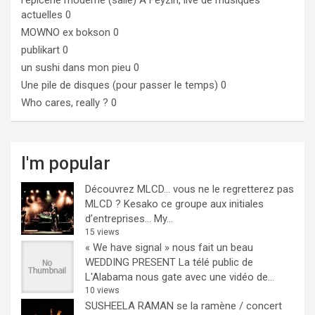
l'epicerie moderne (salle)
A Feyzin, live de musiques
actuelles 0
MOWNO ex bokson
0
publikart
0
un sushi dans mon pieu
0
Une pile de disques (pour passer le temps)
0
Who cares, really ?
0
I'm popular
Découvrez MLCD… vous ne le regretterez pas
MLCD ? Kesako ce groupe aux initiales
d’entreprises… My...
15 views
« We have signal » nous fait un beau
WEDDING PRESENT
La télé public de
L'Alabama nous gate avec une vidéo de...
10 views
SUSHEELA RAMAN se la ramène / concert