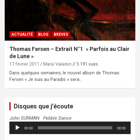
ACTUALITÉ
BLOG
BREVES
Thomas Fersen – Extrait N°1 » Parfois au Clair
de Lune »
17 février 2011
Marie Valadon
// 5 191 vues
Dans quelques semaines, le nouvel album de Thomas
Fersen « Je suis au Paradis » sera…
Disques que j’écoute
John SURMAN
Pebble Dance
Lecteur
00:00
00:00
audio