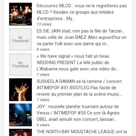
Découvrez MLCD… vous ne le regretterez pas
MLCD ? Kesako ce groupe aux initiales
d’entreprises… My...
13 views
ES SIE JAIN était, non pas la fille de Tarzan ,
mais celle de Joan BAEZ
Allez aujourd'hui on
va parler folk avec une dame qui m...
8 views
« We have signal » nous fait un beau
WEDDING PRESENT
La télé public de
L'Alabama nous gate avec une vidéo de...
7 views
SUSHEELA RAMAN se la ramène / concert
INTIMEPOP #51 BOOTLEG
Pas facile de
revenir au premier plan de la scène music...
7 views
JOY : nouvelle planète tournant autour de
Venus / INTIMEPOP #55
Ce soir là Agnès
OBEL avait annulé son concert, laissan...
6 views
THE NORTH BAY MOUSTACHE LEAGUE ont la