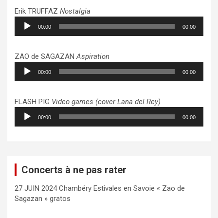
Erik TRUFFAZ
Nostalgia
Lecteur
00:00
00:00
audio
ZAO de SAGAZAN
Aspiration
Lecteur
00:00
00:00
audio
FLASH PIG
Video games (cover Lana del Rey)
Lecteur
00:00
00:00
audio
Concerts à ne pas rater
27 JUIN 2024 Chambéry Estivales en Savoie « Zao de
Sagazan » gratos