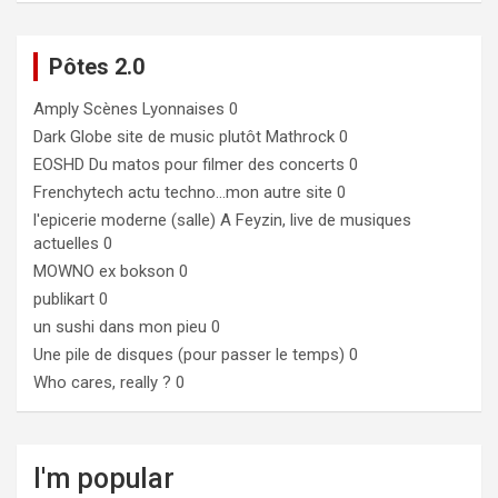
Pôtes 2.0
Amply
Scènes Lyonnaises 0
Dark Globe
site de music plutôt Mathrock 0
EOSHD
Du matos pour filmer des concerts 0
Frenchytech
actu techno…mon autre site 0
l'epicerie moderne (salle)
A Feyzin, live de musiques
actuelles 0
MOWNO ex bokson
0
publikart
0
un sushi dans mon pieu
0
Une pile de disques (pour passer le temps)
0
Who cares, really ?
0
I'm popular