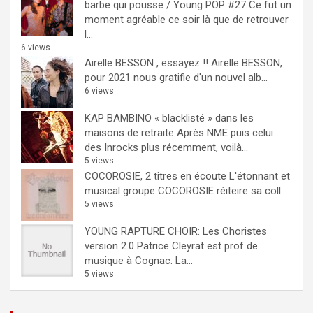
barbe qui pousse / Young POP #27
Ce fut un
moment agréable ce soir là que de retrouver
l...
6 views
Airelle BESSON , essayez !!
Airelle BESSON,
pour 2021 nous gratifie d'un nouvel alb...
6 views
KAP BAMBINO « blacklisté » dans les
maisons de retraite
Après NME puis celui
des Inrocks plus récemment, voilà...
5 views
COCOROSIE, 2 titres en écoute
L'étonnant et
musical groupe COCOROSIE réiteire sa coll...
5 views
YOUNG RAPTURE CHOIR: Les Choristes
version 2.0
Patrice Cleyrat est prof de
musique à Cognac. La...
5 views