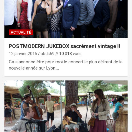
ACTUALITÉ
POSTMODERN JUKEBOX sacrément vintage !!
12 janvier 2015
abds69
// 10 018 vues
Ca s’annonce être pour moi le concert le plus délirant de la
nouvelle année sur Lyon.…