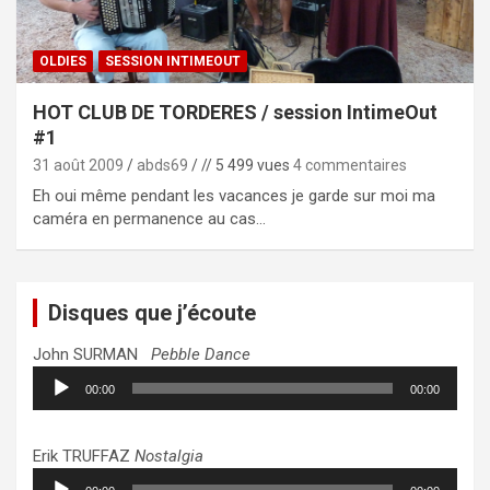
OLDIES
SESSION INTIMEOUT
HOT CLUB DE TORDERES / session IntimeOut
#1
31 août 2009
abds69
// 5 499 vues
4 commentaires
Eh oui même pendant les vacances je garde sur moi ma
caméra en permanence au cas…
Disques que j’écoute
John SURMAN
Pebble Dance
Lecteur
00:00
00:00
audio
Erik TRUFFAZ
Nostalgia
Lecteur