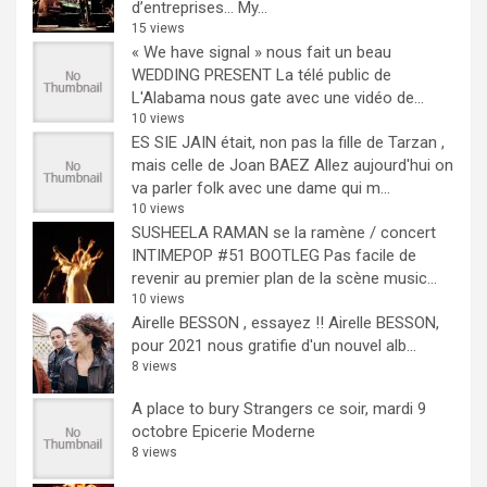
d’entreprises… My...
15 views
« We have signal » nous fait un beau
WEDDING PRESENT
La télé public de
L'Alabama nous gate avec une vidéo de...
10 views
ES SIE JAIN était, non pas la fille de Tarzan ,
mais celle de Joan BAEZ
Allez aujourd'hui on
va parler folk avec une dame qui m...
10 views
SUSHEELA RAMAN se la ramène / concert
INTIMEPOP #51 BOOTLEG
Pas facile de
revenir au premier plan de la scène music...
10 views
Airelle BESSON , essayez !!
Airelle BESSON,
pour 2021 nous gratifie d'un nouvel alb...
8 views
A place to bury Strangers ce soir, mardi 9
octobre Epicerie Moderne
8 views