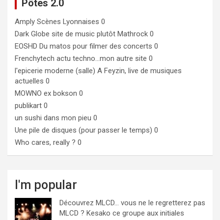
Pôtes 2.0
Amply
Scènes Lyonnaises 0
Dark Globe
site de music plutôt Mathrock 0
EOSHD
Du matos pour filmer des concerts 0
Frenchytech
actu techno…mon autre site 0
l'epicerie moderne (salle)
A Feyzin, live de musiques
actuelles 0
MOWNO ex bokson
0
publikart
0
un sushi dans mon pieu
0
Une pile de disques (pour passer le temps)
0
Who cares, really ?
0
I'm popular
Découvrez MLCD… vous ne le regretterez pas
MLCD ? Kesako ce groupe aux initiales