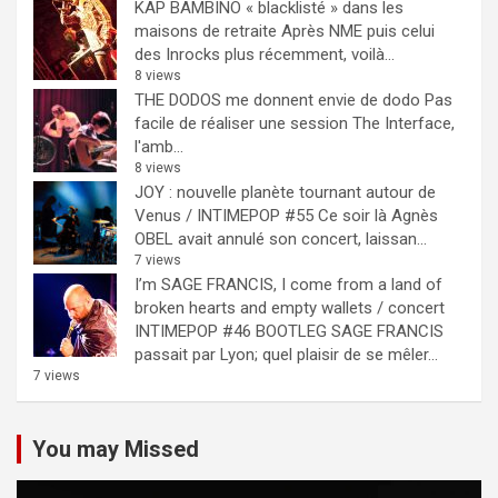
KAP BAMBINO « blacklisté » dans les
maisons de retraite
Après NME puis celui
des Inrocks plus récemment, voilà...
8 views
THE DODOS me donnent envie de dodo
Pas
facile de réaliser une session The Interface,
l'amb...
8 views
JOY : nouvelle planète tournant autour de
Venus / INTIMEPOP #55
Ce soir là Agnès
OBEL avait annulé son concert, laissan...
7 views
I’m SAGE FRANCIS, I come from a land of
broken hearts and empty wallets / concert
INTIMEPOP #46 BOOTLEG
SAGE FRANCIS
passait par Lyon; quel plaisir de se mêler...
7 views
You may Missed