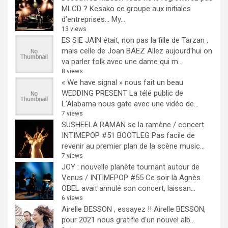
MLCD ? Kesako ce groupe aux initiales
d’entreprises… My...
13 views
ES SIE JAIN était, non pas la fille de Tarzan ,
mais celle de Joan BAEZ
Allez aujourd'hui on
va parler folk avec une dame qui m...
8 views
« We have signal » nous fait un beau
WEDDING PRESENT
La télé public de
L'Alabama nous gate avec une vidéo de...
7 views
SUSHEELA RAMAN se la ramène / concert
INTIMEPOP #51 BOOTLEG
Pas facile de
revenir au premier plan de la scène music...
7 views
JOY : nouvelle planète tournant autour de
Venus / INTIMEPOP #55
Ce soir là Agnès
OBEL avait annulé son concert, laissan...
6 views
Airelle BESSON , essayez !!
Airelle BESSON,
pour 2021 nous gratifie d'un nouvel alb...