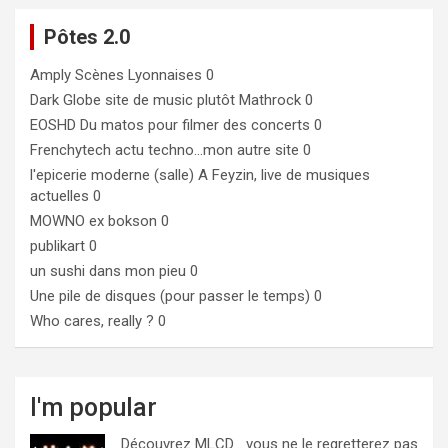
Pôtes 2.0
Amply
Scènes Lyonnaises 0
Dark Globe
site de music plutôt Mathrock 0
EOSHD
Du matos pour filmer des concerts 0
Frenchytech
actu techno…mon autre site 0
l'epicerie moderne (salle)
A Feyzin, live de musiques
actuelles 0
MOWNO ex bokson
0
publikart
0
un sushi dans mon pieu
0
Une pile de disques (pour passer le temps)
0
Who cares, really ?
0
I'm popular
Découvrez MLCD… vous ne le regretterez pas