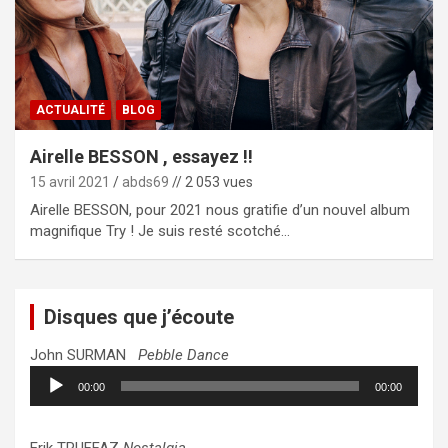
ACTUALITÉ
BLOG
Airelle BESSON , essayez !!
15 avril 2021
abds69
// 2 053 vues
Airelle BESSON, pour 2021 nous gratifie d’un nouvel album
magnifique Try ! Je suis resté scotché…
Disques que j’écoute
John SURMAN
Pebble Dance
Lecteur
00:00
00:00
audio
Erik TRUFFAZ
Nostalgia