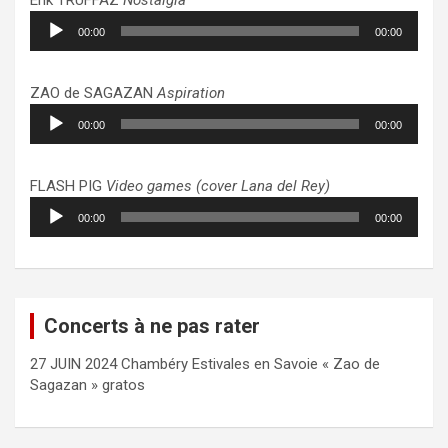
Lecteur
00:00
00:00
audio
ZAO de SAGAZAN
Aspiration
Lecteur
00:00
00:00
audio
FLASH PIG
Video games (cover Lana del Rey)
Lecteur
00:00
00:00
audio
Concerts à ne pas rater
27 JUIN 2024 Chambéry Estivales en Savoie « Zao de
Sagazan » gratos