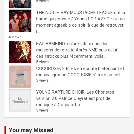
6 views
THE NORTH BAY MOUSTACHE LEAGUE ont la
barbe qui pousse / Young POP #27
Ce fut un
moment agréable ce soir là que de retrouver
l...
6 views
KAP BAMBINO « blacklisté » dans les
maisons de retraite
Après NME puis celui
des Inrocks plus récemment, voilà...
5 views
COCOROSIE, 2 titres en écoute
L'étonnant et
musical groupe COCOROSIE réiteire sa coll...
5 views
YOUNG RAPTURE CHOIR: Les Choristes
version 2.0
Patrice Cleyrat est prof de
musique à Cognac. La...
5 views
You may Missed