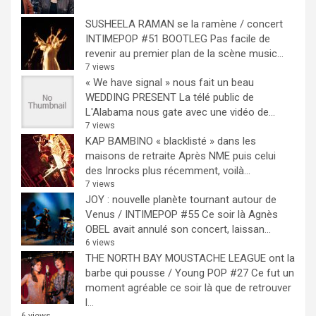
SUSHEELA RAMAN se la ramène / concert
INTIMEPOP #51 BOOTLEG
Pas facile de
revenir au premier plan de la scène music...
7 views
« We have signal » nous fait un beau
WEDDING PRESENT
La télé public de
L'Alabama nous gate avec une vidéo de...
7 views
KAP BAMBINO « blacklisté » dans les
maisons de retraite
Après NME puis celui
des Inrocks plus récemment, voilà...
7 views
JOY : nouvelle planète tournant autour de
Venus / INTIMEPOP #55
Ce soir là Agnès
OBEL avait annulé son concert, laissan...
6 views
THE NORTH BAY MOUSTACHE LEAGUE ont la
barbe qui pousse / Young POP #27
Ce fut un
moment agréable ce soir là que de retrouver
l...