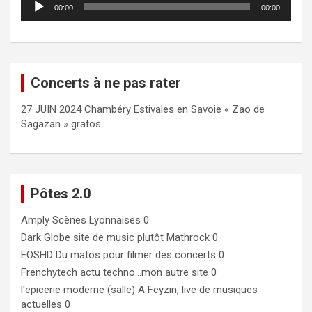
00:00
00:00
audio
Concerts à ne pas rater
27 JUIN 2024 Chambéry Estivales en Savoie « Zao de
Sagazan » gratos
Pôtes 2.0
Amply
Scènes Lyonnaises 0
Dark Globe
site de music plutôt Mathrock 0
EOSHD
Du matos pour filmer des concerts 0
Frenchytech
actu techno…mon autre site 0
l'epicerie moderne (salle)
A Feyzin, live de musiques
actuelles 0