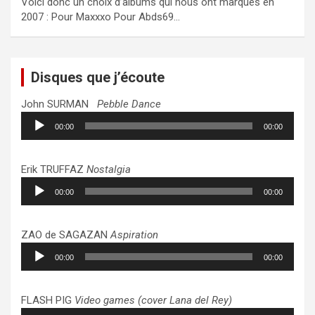
Voici donc un choix d’albums qui nous ont marqués en
2007 : Pour Maxxxo Pour Abds69…
Disques que j’écoute
John SURMAN
Pebble Dance
Lecteur
00:00
00:00
audio
Erik TRUFFAZ
Nostalgia
Lecteur
00:00
00:00
audio
ZAO de SAGAZAN
Aspiration
Lecteur
00:00
00:00
audio
FLASH PIG
Video games (cover Lana del Rey)
Lecteur