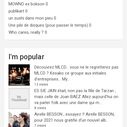
MOWNO ex bokson
0
publikart
0
un sushi dans mon pieu
0
Une pile de disques (pour passer le temps)
0
Who cares, really ?
0
I'm popular
Découvrez MLCD… vous ne le regretterez pas
MLCD ? Kesako ce groupe aux initiales
d’entreprises… My...
13 views
ES SIE JAIN était, non pas la fille de Tarzan ,
mais celle de Joan BAEZ
Allez aujourd'hui on
va parler folk avec une dame qui m...
8 views
Airelle BESSON , essayez !!
Airelle BESSON,
pour 2021 nous gratifie d'un nouvel alb...
7 views