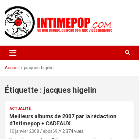
Aller
au
contenu
Un blog avec des sessions live filmées de concerts de musiques
intimepop.com
actuelles pop rock, post-rock, indé sur Lyon. rock pop concert
lyon
Accueil
jacques higelin
Étiquette :
jacques higelin
ACTUALITÉ
Meilleurs albums de 2007 par la rédaction
d’Intimepop + CADEAUX
10 janvier 2008
abds69
// 2 374 vues