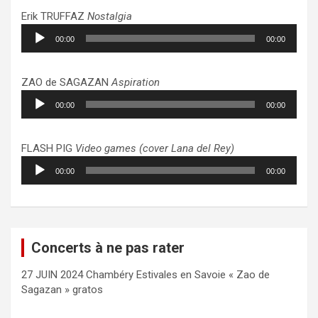
Erik TRUFFAZ
Nostalgia
Lecteur
00:00
00:00
audio
ZAO de SAGAZAN
Aspiration
Lecteur
00:00
00:00
audio
FLASH PIG
Video games (cover Lana del Rey)
Lecteur
00:00
00:00
audio
Concerts à ne pas rater
27 JUIN 2024 Chambéry Estivales en Savoie « Zao de
Sagazan » gratos