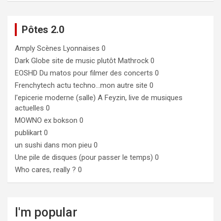
Pôtes 2.0
Amply
Scènes Lyonnaises 0
Dark Globe
site de music plutôt Mathrock 0
EOSHD
Du matos pour filmer des concerts 0
Frenchytech
actu techno…mon autre site 0
l'epicerie moderne (salle)
A Feyzin, live de musiques
actuelles 0
MOWNO ex bokson
0
publikart
0
un sushi dans mon pieu
0
Une pile de disques (pour passer le temps)
0
Who cares, really ?
0
I'm popular