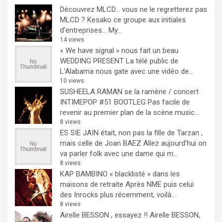
Découvrez MLCD… vous ne le regretterez pas
MLCD ? Kesako ce groupe aux initiales
d’entreprises… My...
14 views
« We have signal » nous fait un beau
WEDDING PRESENT
La télé public de
L'Alabama nous gate avec une vidéo de...
10 views
SUSHEELA RAMAN se la ramène / concert
INTIMEPOP #51 BOOTLEG
Pas facile de
revenir au premier plan de la scène music...
8 views
ES SIE JAIN était, non pas la fille de Tarzan ,
mais celle de Joan BAEZ
Allez aujourd'hui on
va parler folk avec une dame qui m...
8 views
KAP BAMBINO « blacklisté » dans les
maisons de retraite
Après NME puis celui
des Inrocks plus récemment, voilà...
8 views
Airelle BESSON , essayez !!
Airelle BESSON,