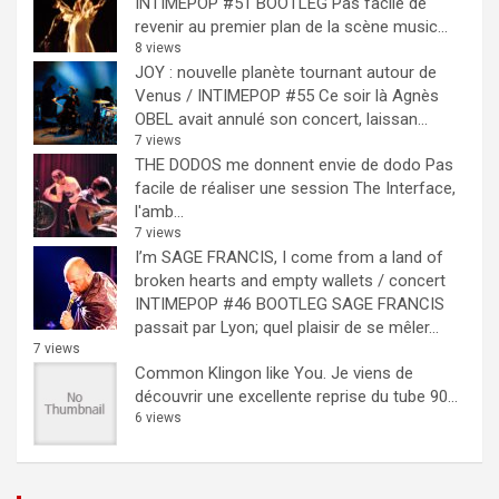
INTIMEPOP #51 BOOTLEG
Pas facile de
revenir au premier plan de la scène music...
8 views
JOY : nouvelle planète tournant autour de
Venus / INTIMEPOP #55
Ce soir là Agnès
OBEL avait annulé son concert, laissan...
7 views
THE DODOS me donnent envie de dodo
Pas
facile de réaliser une session The Interface,
l'amb...
7 views
I’m SAGE FRANCIS, I come from a land of
broken hearts and empty wallets / concert
INTIMEPOP #46 BOOTLEG
SAGE FRANCIS
passait par Lyon; quel plaisir de se mêler...
7 views
Common Klingon like You.
Je viens de
découvrir une excellente reprise du tube 90...
6 views