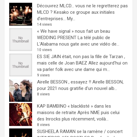
Découvrez MLCD… vous ne le regretterez pas
MLCD ? Kesako ce groupe aux initiales
d’entreprises… My...
14 views
« We have signal » nous fait un beau
WEDDING PRESENT
La télé public de
L'Alabama nous gate avec une vidéo de...
10 views
ES SIE JAIN était, non pas la fille de Tarzan ,
mais celle de Joan BAEZ
Allez aujourd'hui on
va parler folk avec une dame qui m...
9 views
Airelle BESSON , essayez !!
Airelle BESSON,
pour 2021 nous gratifie d'un nouvel alb...
8 views
KAP BAMBINO « blacklisté » dans les
maisons de retraite
Après NME puis celui
des Inrocks plus récemment, voilà...
8 views
SUSHEELA RAMAN se la ramène / concert