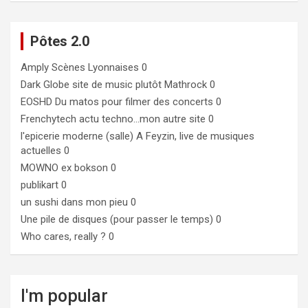
Pôtes 2.0
Amply
Scènes Lyonnaises 0
Dark Globe
site de music plutôt Mathrock 0
EOSHD
Du matos pour filmer des concerts 0
Frenchytech
actu techno…mon autre site 0
l'epicerie moderne (salle)
A Feyzin, live de musiques
actuelles 0
MOWNO ex bokson
0
publikart
0
un sushi dans mon pieu
0
Une pile de disques (pour passer le temps)
0
Who cares, really ?
0
I'm popular