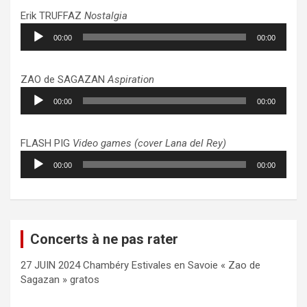
Erik TRUFFAZ
Nostalgia
Lecteur
00:00
00:00
audio
ZAO de SAGAZAN
Aspiration
Lecteur
00:00
00:00
audio
FLASH PIG
Video games (cover Lana del Rey)
Lecteur
00:00
00:00
audio
Concerts à ne pas rater
27 JUIN 2024 Chambéry Estivales en Savoie « Zao de
Sagazan » gratos