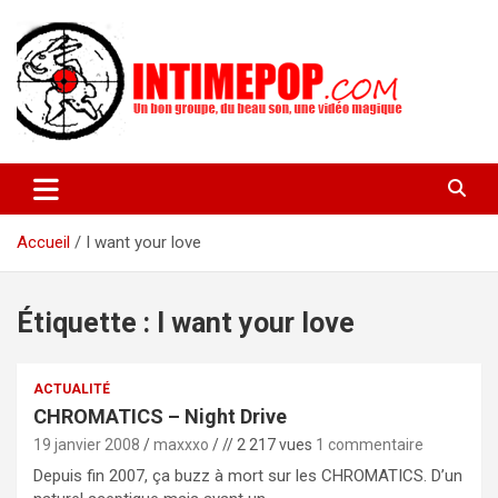
Aller
au
contenu
Un blog avec des sessions live filmées de concerts de musiques
intimepop.com
actuelles pop rock, post-rock, indé sur Lyon. rock pop concert
lyon
Accueil
I want your love
Étiquette :
I want your love
ACTUALITÉ
CHROMATICS – Night Drive
19 janvier 2008
maxxxo
// 2 217 vues
1 commentaire
Depuis fin 2007, ça buzz à mort sur les CHROMATICS. D’un