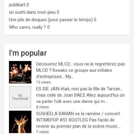
publikart
0
un sushi dans mon pieu
0
Une pile de disques (pour passer le temps)
0
Who cares, really ?
0
I'm popular
Découvrez MLCD… vous ne le regretterez pas
MLCD ? Kesako ce groupe aux initiales
d’entreprises… My...
12 views
ES SIE JAIN était, non pas la fille de Tarzan ,
mais celle de Joan BAEZ
Allez aujourd'hui on
va parler folk avec une dame qui m...
8 views
SUSHEELA RAMAN se la ramène / concert
INTIMEPOP #51 BOOTLEG
Pas facile de
revenir au premier plan de la scène music...
7 views