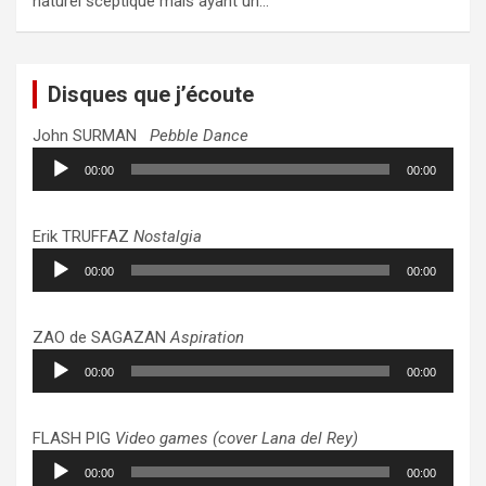
naturel sceptique mais ayant un…
Disques que j’écoute
John SURMAN
Pebble Dance
Lecteur
00:00
00:00
audio
Erik TRUFFAZ
Nostalgia
Lecteur
00:00
00:00
audio
ZAO de SAGAZAN
Aspiration
Lecteur
00:00
00:00
audio
FLASH PIG
Video games (cover Lana del Rey)
Lecteur
00:00
00:00
audio