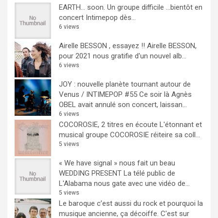
EARTH… soon.
Un groupe difficile ...bientôt en
concert Intimepop dès...
6 views
Airelle BESSON , essayez !!
Airelle BESSON,
pour 2021 nous gratifie d'un nouvel alb...
6 views
JOY : nouvelle planète tournant autour de
Venus / INTIMEPOP #55
Ce soir là Agnès
OBEL avait annulé son concert, laissan...
6 views
COCOROSIE, 2 titres en écoute
L'étonnant et
musical groupe COCOROSIE réiteire sa coll...
5 views
« We have signal » nous fait un beau
WEDDING PRESENT
La télé public de
L'Alabama nous gate avec une vidéo de...
5 views
Le baroque c’est aussi du rock et pourquoi la
musique ancienne, ça décoiffe.
C'est sur