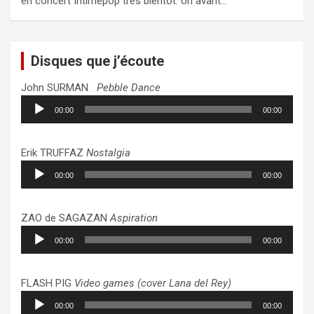
en concert Intimepop très bientôt. Un avant…
Disques que j’écoute
John SURMAN
Pebble Dance
Lecteur
00:00
00:00
audio
Erik TRUFFAZ
Nostalgia
Lecteur
00:00
00:00
audio
ZAO de SAGAZAN
Aspiration
Lecteur
00:00
00:00
audio
FLASH PIG
Video games (cover Lana del Rey)
Lecteur
00:00
00:00
audio