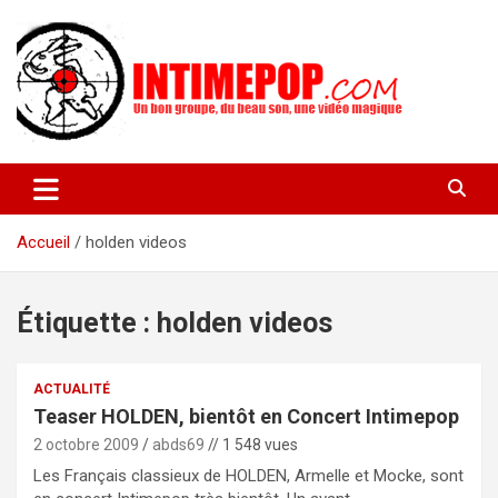
Aller
au
contenu
Un blog avec des sessions live filmées de concerts de musiques
intimepop.com
actuelles pop rock, post-rock, indé sur Lyon. rock pop concert
lyon
Accueil
holden videos
Étiquette :
holden videos
ACTUALITÉ
Teaser HOLDEN, bientôt en Concert Intimepop
2 octobre 2009
abds69
// 1 548 vues
Les Français classieux de HOLDEN, Armelle et Mocke, sont