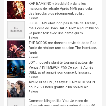
KAP BAMBINO « blacklisté » dans les
maisons de retraite
Après NME puis celui
des Inrocks plus récemment, voilà...
8 views
ES SIE JAIN était, non pas la fille de Tarzan ,
mais celle de Joan BAEZ
Allez aujourd'hui on
va parler folk avec une dame qui m...
8 views
THE DODOS me donnent envie de dodo
Pas
facile de réaliser une session The Interface,
l'amb...
7 views
JOY : nouvelle planète tournant autour de
Venus / INTIMEPOP #55
Ce soir là Agnès
OBEL avait annulé son concert, laissan...
7 views
Airelle BESSON , essayez !!
Airelle BESSON,
pour 2021 nous gratifie d'un nouvel alb...
7 views
Common Klingon like You.
Je viens de
découvrir une excellente reprise du tube 90...