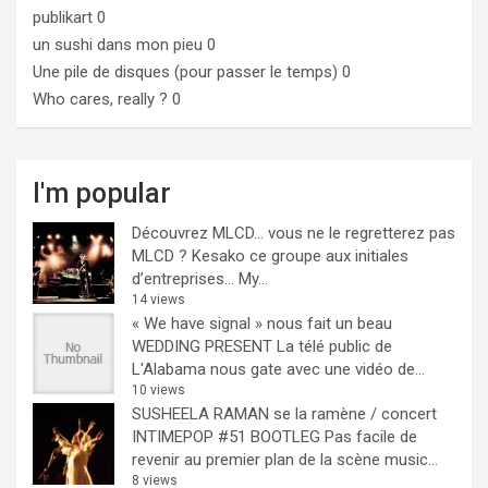
publikart
0
un sushi dans mon pieu
0
Une pile de disques (pour passer le temps)
0
Who cares, really ?
0
I'm popular
Découvrez MLCD… vous ne le regretterez pas
MLCD ? Kesako ce groupe aux initiales
d’entreprises… My...
14 views
« We have signal » nous fait un beau
WEDDING PRESENT
La télé public de
L'Alabama nous gate avec une vidéo de...
10 views
SUSHEELA RAMAN se la ramène / concert
INTIMEPOP #51 BOOTLEG
Pas facile de
revenir au premier plan de la scène music...
8 views