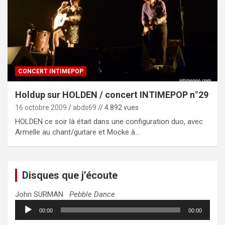
CONCERT INTIMEPOP
Holdup sur HOLDEN / concert INTIMEPOP n°29
16 octobre 2009
abds69
// 4 892 vues
HOLDEN ce soir là était dans une configuration duo, avec
Armelle au chant/guitare et Mocke à…
Disques que j’écoute
John SURMAN
Pebble Dance
Lecteur
00:00
00:00
audio