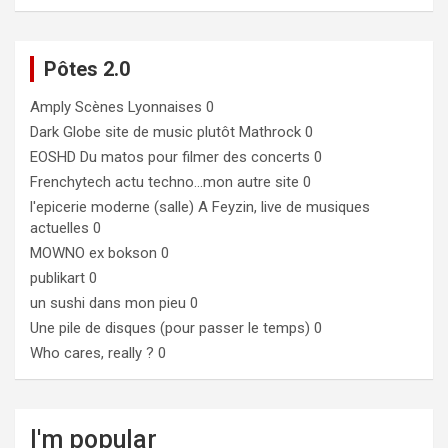
Pôtes 2.0
Amply
Scènes Lyonnaises 0
Dark Globe
site de music plutôt Mathrock 0
EOSHD
Du matos pour filmer des concerts 0
Frenchytech
actu techno…mon autre site 0
l'epicerie moderne (salle)
A Feyzin, live de musiques
actuelles 0
MOWNO ex bokson
0
publikart
0
un sushi dans mon pieu
0
Une pile de disques (pour passer le temps)
0
Who cares, really ?
0
I'm popular