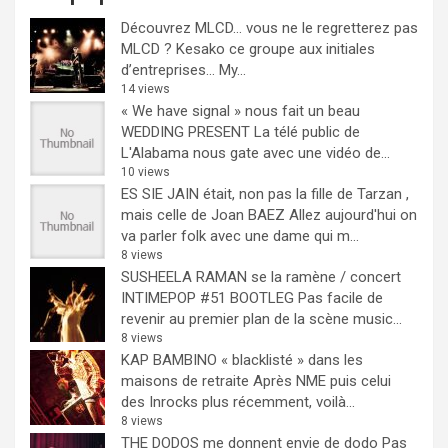
Découvrez MLCD… vous ne le regretterez pas
MLCD ? Kesako ce groupe aux initiales
d’entreprises… My...
14 views
« We have signal » nous fait un beau
WEDDING PRESENT
La télé public de
L'Alabama nous gate avec une vidéo de...
10 views
ES SIE JAIN était, non pas la fille de Tarzan ,
mais celle de Joan BAEZ
Allez aujourd'hui on
va parler folk avec une dame qui m...
8 views
SUSHEELA RAMAN se la ramène / concert
INTIMEPOP #51 BOOTLEG
Pas facile de
revenir au premier plan de la scène music...
8 views
KAP BAMBINO « blacklisté » dans les
maisons de retraite
Après NME puis celui
des Inrocks plus récemment, voilà...
8 views
THE DODOS me donnent envie de dodo
Pas