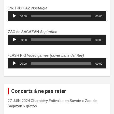
Erik TRUFFAZ
Nostalgia
Lecteur
00:00
00:00
audio
ZAO de SAGAZAN
Aspiration
Lecteur
00:00
00:00
audio
FLASH PIG
Video games (cover Lana del Rey)
Lecteur
00:00
00:00
audio
Concerts à ne pas rater
27 JUIN 2024 Chambéry Estivales en Savoie « Zao de
Sagazan » gratos