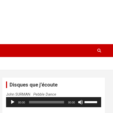
Disques que j’écoute
John SURMAN
Pebble Dance
Lecteur
Utilisez
00:00
00:00
audio
les
flèches