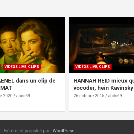
VIDÉOS LIVE, CLIPS
VIDÉOS LIVE, CLIPS
ENEL dans un clip de
HANNAH REID mieux q
OMAT
vocoder, hein Kavinsky 
e 2020
abds69
26 octobre 2015
abds69
Fièrement propulsé par :
WordPress