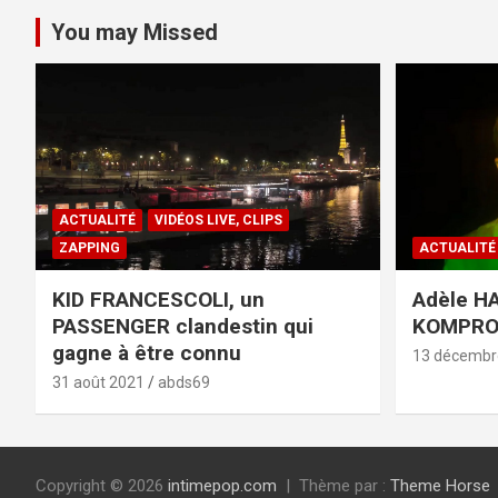
You may Missed
ACTUALITÉ
VIDÉOS LIVE, CLIPS
ZAPPING
ACTUALITÉ
KID FRANCESCOLI, un
Adèle HA
PASSENGER clandestin qui
KOMPR
gagne à être connu
13 décembr
31 août 2021
abds69
Copyright © 2026
intimepop.com
Thème par :
Theme Horse