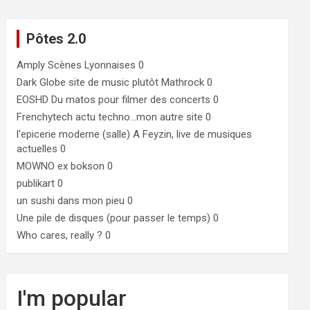
Pôtes 2.0
Amply
Scènes Lyonnaises 0
Dark Globe
site de music plutôt Mathrock 0
EOSHD
Du matos pour filmer des concerts 0
Frenchytech
actu techno…mon autre site 0
l'epicerie moderne (salle)
A Feyzin, live de musiques
actuelles 0
MOWNO ex bokson
0
publikart
0
un sushi dans mon pieu
0
Une pile de disques (pour passer le temps)
0
Who cares, really ?
0
I'm popular