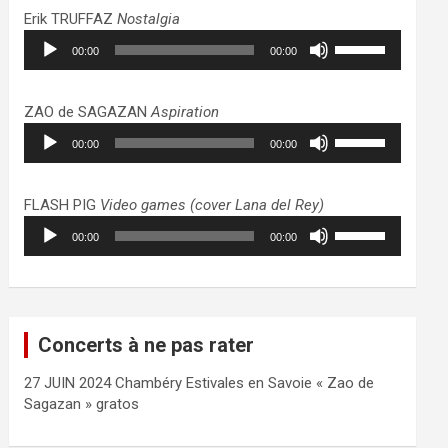
haut/bas
Erik TRUFFAZ
Nostalgia
pour
Lecteur
Utilisez
augmenter
00:00
00:00
audio
les
ou
flèches
diminuer
haut/bas
ZAO de SAGAZAN
Aspiration
le
pour
Lecteur
Utilisez
volume.
augmenter
00:00
00:00
audio
les
ou
flèches
diminuer
haut/bas
FLASH PIG
Video games (cover Lana del Rey)
le
pour
Lecteur
Utilisez
volume.
augmenter
00:00
00:00
audio
les
ou
flèches
diminuer
haut/bas
le
pour
volume.
augmenter
Concerts à ne pas rater
ou
diminuer
27 JUIN 2024 Chambéry Estivales en Savoie « Zao de
le
Sagazan » gratos
volume.