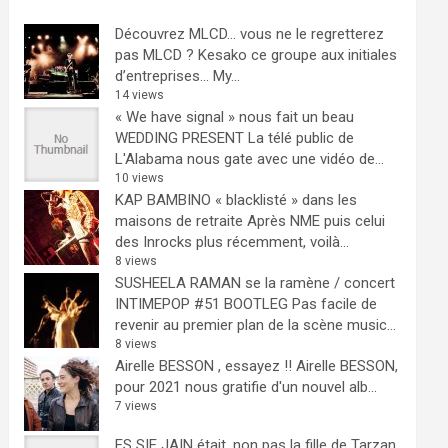
Découvrez MLCD… vous ne le regretterez
pas
MLCD ? Kesako ce groupe aux initiales
d’entreprises… My...
14 views
« We have signal » nous fait un beau
WEDDING PRESENT
La télé public de
L'Alabama nous gate avec une vidéo de...
10 views
KAP BAMBINO « blacklisté » dans les
maisons de retraite
Après NME puis celui
des Inrocks plus récemment, voilà...
8 views
SUSHEELA RAMAN se la ramène / concert
INTIMEPOP #51 BOOTLEG
Pas facile de
revenir au premier plan de la scène music...
8 views
Airelle BESSON , essayez !!
Airelle BESSON,
pour 2021 nous gratifie d'un nouvel alb...
7 views
ES SIE JAIN était, non pas la fille de Tarzan