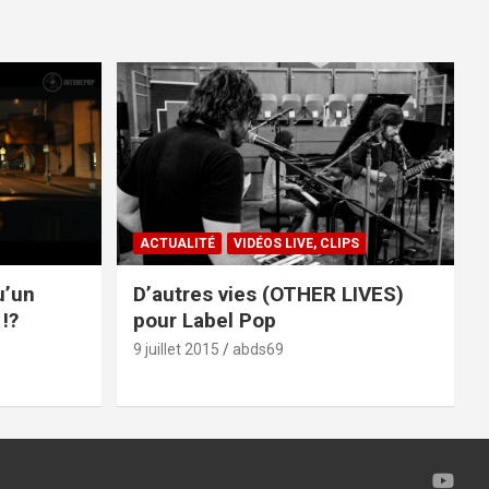
ACTUALITÉ
VIDÉOS LIVE, CLIPS
u’un
D’autres vies (OTHER LIVES)
!?
pour Label Pop
9 juillet 2015
abds69