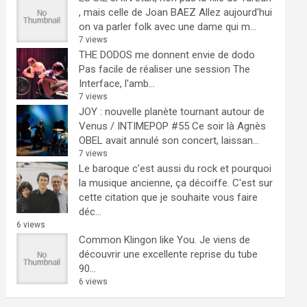
, mais celle de Joan BAEZ
Allez aujourd'hui
on va parler folk avec une dame qui m...
7 views
THE DODOS me donnent envie de dodo
Pas facile de réaliser une session The
Interface, l'amb...
7 views
JOY : nouvelle planète tournant autour de
Venus / INTIMEPOP #55
Ce soir là Agnès
OBEL avait annulé son concert, laissan...
7 views
Le baroque c’est aussi du rock et pourquoi
la musique ancienne, ça décoiffe.
C'est sur
cette citation que je souhaite vous faire
déc...
6 views
Common Klingon like You.
Je viens de
découvrir une excellente reprise du tube
90...
6 views