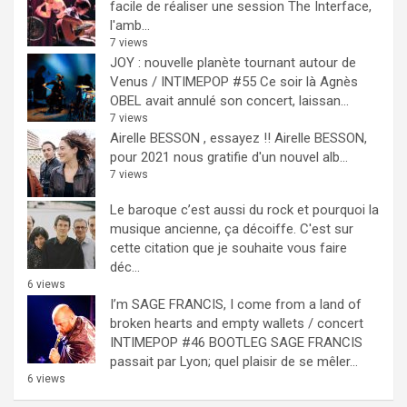
facile de réaliser une session The Interface,
l'amb...
7 views
JOY : nouvelle planète tournant autour de
Venus / INTIMEPOP #55
Ce soir là Agnès
OBEL avait annulé son concert, laissan...
7 views
Airelle BESSON , essayez !!
Airelle BESSON,
pour 2021 nous gratifie d'un nouvel alb...
7 views
Le baroque c’est aussi du rock et pourquoi la
musique ancienne, ça décoiffe.
C'est sur
cette citation que je souhaite vous faire
déc...
6 views
I’m SAGE FRANCIS, I come from a land of
broken hearts and empty wallets / concert
INTIMEPOP #46 BOOTLEG
SAGE FRANCIS
passait par Lyon; quel plaisir de se mêler...
6 views