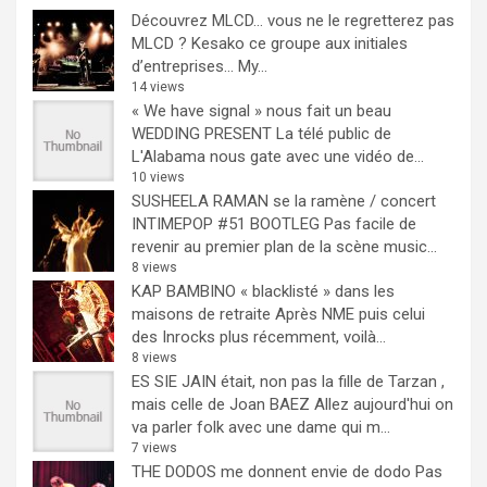
Découvrez MLCD… vous ne le regretterez pas
MLCD ? Kesako ce groupe aux initiales
d’entreprises… My...
14 views
« We have signal » nous fait un beau
WEDDING PRESENT
La télé public de
L'Alabama nous gate avec une vidéo de...
10 views
SUSHEELA RAMAN se la ramène / concert
INTIMEPOP #51 BOOTLEG
Pas facile de
revenir au premier plan de la scène music...
8 views
KAP BAMBINO « blacklisté » dans les
maisons de retraite
Après NME puis celui
des Inrocks plus récemment, voilà...
8 views
ES SIE JAIN était, non pas la fille de Tarzan ,
mais celle de Joan BAEZ
Allez aujourd'hui on
va parler folk avec une dame qui m...
7 views
THE DODOS me donnent envie de dodo
Pas