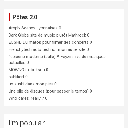
Pôtes 2.0
Amply
Scènes Lyonnaises 0
Dark Globe
site de music plutôt Mathrock 0
EOSHD
Du matos pour filmer des concerts 0
Frenchytech
actu techno…mon autre site 0
l'epicerie moderne (salle)
A Feyzin, live de musiques
actuelles 0
MOWNO ex bokson
0
publikart
0
un sushi dans mon pieu
0
Une pile de disques (pour passer le temps)
0
Who cares, really ?
0
I'm popular