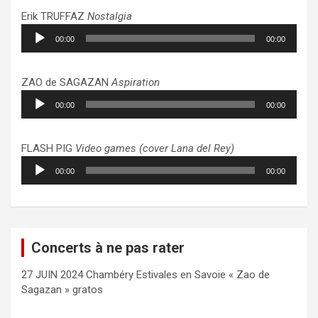
Erik TRUFFAZ
Nostalgia
Lecteur
00:00
00:00
audio
ZAO de SAGAZAN
Aspiration
Lecteur
00:00
00:00
audio
FLASH PIG
Video games (cover Lana del Rey)
Lecteur
00:00
00:00
audio
Concerts à ne pas rater
27 JUIN 2024 Chambéry Estivales en Savoie « Zao de
Sagazan » gratos