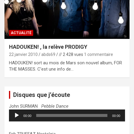
ACTUALITÉ
HADOUKEN! , la relève PRODIGY
22 janvier 2010
abds69
// 2 428 vues
1 commentaire
HADOUKEN! sort au mois de Mars son nouvel album, FOR
THE MASSES. C’est une info de…
Disques que j’écoute
John SURMAN
Pebble Dance
Lecteur
00:00
00:00
audio
Erik TRUFFAZ
Nostalgia