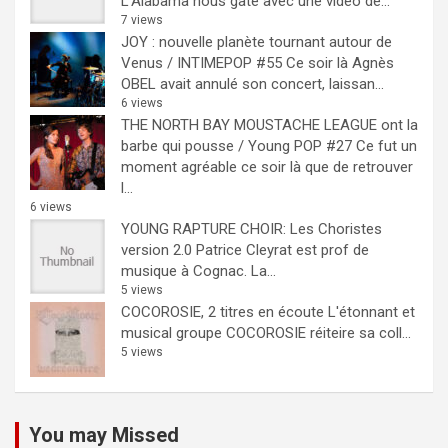
L'Alabama nous gate avec une vidéo de...
7 views
JOY : nouvelle planète tournant autour de
Venus / INTIMEPOP #55
Ce soir là Agnès
OBEL avait annulé son concert, laissan...
6 views
THE NORTH BAY MOUSTACHE LEAGUE ont la
barbe qui pousse / Young POP #27
Ce fut un
moment agréable ce soir là que de retrouver
l...
6 views
YOUNG RAPTURE CHOIR: Les Choristes
version 2.0
Patrice Cleyrat est prof de
musique à Cognac. La...
5 views
COCOROSIE, 2 titres en écoute
L'étonnant et
musical groupe COCOROSIE réiteire sa coll...
5 views
You may Missed