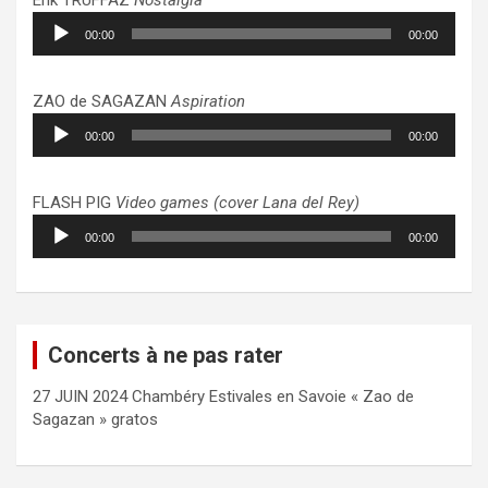
Lecteur
00:00
00:00
audio
ZAO de SAGAZAN
Aspiration
Lecteur
00:00
00:00
audio
FLASH PIG
Video games (cover Lana del Rey)
Lecteur
00:00
00:00
audio
Concerts à ne pas rater
27 JUIN 2024 Chambéry Estivales en Savoie « Zao de
Sagazan » gratos