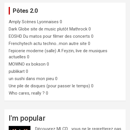
Pôtes 2.0
Amply
Scènes Lyonnaises 0
Dark Globe
site de music plutôt Mathrock 0
EOSHD
Du matos pour filmer des concerts 0
Frenchytech
actu techno…mon autre site 0
l'epicerie moderne (salle)
A Feyzin, live de musiques
actuelles 0
MOWNO ex bokson
0
publikart
0
un sushi dans mon pieu
0
Une pile de disques (pour passer le temps)
0
Who cares, really ?
0
I'm popular
Découvrez MLCD… vous ne le regretterez pas