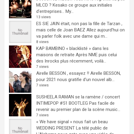
MLCD ? Kesako ce groupe aux initiales
d’entreprises… My...
13 views
ES SIE JAIN était, non pas la fille de Tarzan ,
mais celle de Joan BAEZ
Allez aujourd'hui on
va parler folk avec une dame qui m...
8 views
KAP BAMBINO « blacklisté » dans les
maisons de retraite
Après NME puis celui
des Inrocks plus récemment, voilà...
7 views
Airelle BESSON , essayez !!
Airelle BESSON,
pour 2021 nous gratifie d'un nouvel alb...
7 views
SUSHEELA RAMAN se la ramène / concert
INTIMEPOP #51 BOOTLEG
Pas facile de
revenir au premier plan de la scène music...
7 views
« We have signal » nous fait un beau
WEDDING PRESENT
La télé public de