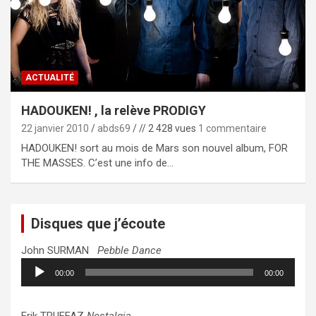
ACTUALITÉ
HADOUKEN! , la relève PRODIGY
22 janvier 2010
abds69
// 2 428 vues
1 commentaire
HADOUKEN! sort au mois de Mars son nouvel album, FOR
THE MASSES. C’est une info de…
Disques que j’écoute
John SURMAN
Pebble Dance
Lecteur
00:00
00:00
audio
Erik TRUFFAZ
Nostalgia