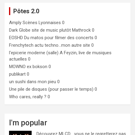
Pôtes 2.0
Amply
Scènes Lyonnaises 0
Dark Globe
site de music plutôt Mathrock 0
EOSHD
Du matos pour filmer des concerts 0
Frenchytech
actu techno…mon autre site 0
l'epicerie moderne (salle)
A Feyzin, live de musiques
actuelles 0
MOWNO ex bokson
0
publikart
0
un sushi dans mon pieu
0
Une pile de disques (pour passer le temps)
0
Who cares, really ?
0
I'm popular
Découvrez MLCD… vous ne le regretterez pas