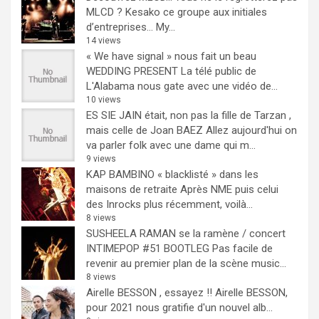
MLCD ? Kesako ce groupe aux initiales
d’entreprises… My...
14 views
« We have signal » nous fait un beau
WEDDING PRESENT
La télé public de
L'Alabama nous gate avec une vidéo de...
10 views
ES SIE JAIN était, non pas la fille de Tarzan ,
mais celle de Joan BAEZ
Allez aujourd'hui on
va parler folk avec une dame qui m...
9 views
KAP BAMBINO « blacklisté » dans les
maisons de retraite
Après NME puis celui
des Inrocks plus récemment, voilà...
8 views
SUSHEELA RAMAN se la ramène / concert
INTIMEPOP #51 BOOTLEG
Pas facile de
revenir au premier plan de la scène music...
8 views
Airelle BESSON , essayez !!
Airelle BESSON,
pour 2021 nous gratifie d'un nouvel alb...