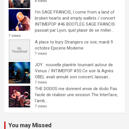
8 views
I’m SAGE FRANCIS, I come from a land of
broken hearts and empty wallets / concert
INTIMEPOP #46 BOOTLEG
SAGE FRANCIS
passait par Lyon; quel plaisir de se mêler...
7 views
A place to bury Strangers ce soir, mardi 9
octobre Epicerie Moderne
7 views
JOY : nouvelle planète tournant autour de
Venus / INTIMEPOP #55
Ce soir là Agnès
OBEL avait annulé son concert, laissan...
7 views
THE DODOS me donnent envie de dodo
Pas
facile de réaliser une session The Interface,
l'amb...
7 views
You may Missed