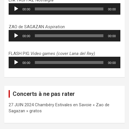
Lecteur
00:00
00:00
audio
ZAO de SAGAZAN
Aspiration
Lecteur
00:00
00:00
audio
FLASH PIG
Video games (cover Lana del Rey)
Lecteur
00:00
00:00
audio
Concerts à ne pas rater
27 JUIN 2024 Chambéry Estivales en Savoie « Zao de
Sagazan » gratos