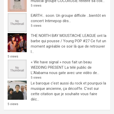
musical groupe COCOROSIE réiteire sa coll...
5 views
EARTH… soon.
Un groupe difficile ...bientôt en
concert Intimepop dès...
5 views
THE NORTH BAY MOUSTACHE LEAGUE ont la
barbe qui pousse / Young POP #27
Ce fut un
moment agréable ce soir là que de retrouver
l...
5 views
« We have signal » nous fait un beau
WEDDING PRESENT
La télé public de
L'Alabama nous gate avec une vidéo de...
5 views
Le baroque c’est aussi du rock et pourquoi la
musique ancienne, ça décoiffe.
C'est sur
cette citation que je souhaite vous faire
déc...
5 views