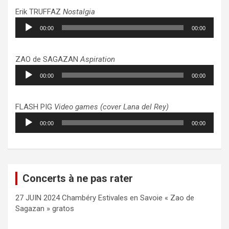
Erik TRUFFAZ
Nostalgia
Lecteur
00:00
00:00
audio
ZAO de SAGAZAN
Aspiration
Lecteur
00:00
00:00
audio
FLASH PIG
Video games (cover Lana del Rey)
Lecteur
00:00
00:00
audio
Concerts à ne pas rater
27 JUIN 2024 Chambéry Estivales en Savoie « Zao de
Sagazan » gratos