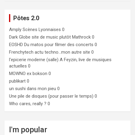
Pôtes 2.0
Amply
Scènes Lyonnaises 0
Dark Globe
site de music plutôt Mathrock 0
EOSHD
Du matos pour filmer des concerts 0
Frenchytech
actu techno…mon autre site 0
l'epicerie moderne (salle)
A Feyzin, live de musiques
actuelles 0
MOWNO ex bokson
0
publikart
0
un sushi dans mon pieu
0
Une pile de disques (pour passer le temps)
0
Who cares, really ?
0
I'm popular