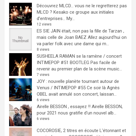
Découvrez MLCD… vous ne le regretterez pas
MLCD ? Kesako ce groupe aux initiales
d’entreprises… My...
12 views
ES SIE JAIN était, non pas la fille de Tarzan ,
mais celle de Joan BAEZ
Allez aujourd'hui on
va parler folk avec une dame qui m...
8 views
SUSHEELA RAMAN se la ramène / concert
INTIMEPOP #51 BOOTLEG
Pas facile de
revenir au premier plan de la scène music...
7 views
JOY : nouvelle planète tournant autour de
Venus / INTIMEPOP #55
Ce soir là Agnès
OBEL avait annulé son concert, laissan...
6 views
Airelle BESSON , essayez !!
Airelle BESSON,
pour 2021 nous gratifie d'un nouvel alb...
6 views
COCOROSIE, 2 titres en écoute
L'étonnant et