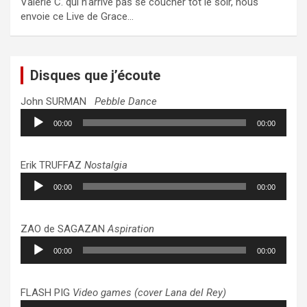
Valérie C. qui n’arrive pas se coucher tôt le soir, nous
envoie ce Live de Grace…
Disques que j’écoute
John SURMAN
Pebble Dance
Lecteur
00:00
00:00
audio
Erik TRUFFAZ
Nostalgia
Lecteur
00:00
00:00
audio
ZAO de SAGAZAN
Aspiration
Lecteur
00:00
00:00
audio
FLASH PIG
Video games (cover Lana del Rey)
Lecteur