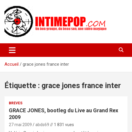
Aller
au
contenu
Un blog avec des sessions live filmées de concerts de musiques
intimepop.com
actuelles pop rock, post-rock, indé sur Lyon. rock pop concert
lyon
Accueil
grace jones france inter
Étiquette :
grace jones france inter
BREVES
GRACE JONES, bootleg du Live au Grand Rex
2009
27 mai 2009
abds69
// 1 831 vues