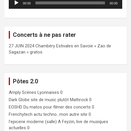
00:00
00:00
audio
Concerts à ne pas rater
27 JUIN 2024 Chambéry Estivales en Savoie « Zao de
Sagazan » gratos
Pôtes 2.0
Amply
Scènes Lyonnaises 0
Dark Globe
site de music plutôt Mathrock 0
EOSHD
Du matos pour filmer des concerts 0
Frenchytech
actu techno…mon autre site 0
l'epicerie moderne (salle)
A Feyzin, live de musiques
actuelles 0