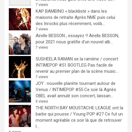
7 views
KAP BAMBINO « blacklisté » dans les
maisons de retraite
Après NME puis celui
des Inrocks plus récemment, voilà...
7 views
Airelle BESSON , essayez !!
Airelle BESSON,
pour 2021 nous gratifie d'un nouvel alb...
7 views
SUSHEELA RAMAN se la ramène / concert
INTIMEPOP #51 BOOTLEG
Pas facile de
revenir au premier plan de la scène music...
7 views
JOY : nouvelle planète tournant autour de
Venus / INTIMEPOP #55
Ce soir là Agnès
OBEL avait annulé son concert, laissan...
6 views
THE NORTH BAY MOUSTACHE LEAGUE ont la
barbe qui pousse / Young POP #27
Ce fut un
moment agréable ce soir là que de retrouver
l...