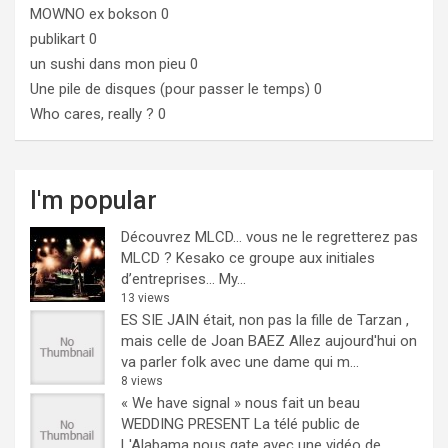
MOWNO ex bokson
0
publikart
0
un sushi dans mon pieu
0
Une pile de disques (pour passer le temps)
0
Who cares, really ?
0
I'm popular
Découvrez MLCD… vous ne le regretterez pas
MLCD ? Kesako ce groupe aux initiales
d’entreprises… My...
13 views
ES SIE JAIN était, non pas la fille de Tarzan ,
mais celle de Joan BAEZ
Allez aujourd'hui on
va parler folk avec une dame qui m...
8 views
« We have signal » nous fait un beau
WEDDING PRESENT
La télé public de
L'Alabama nous gate avec une vidéo de...