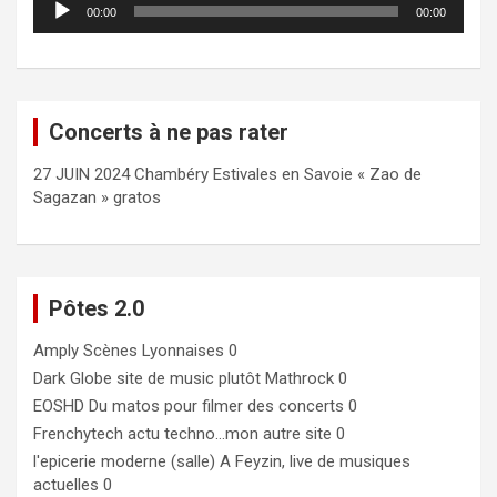
00:00
00:00
audio
Concerts à ne pas rater
27 JUIN 2024 Chambéry Estivales en Savoie « Zao de
Sagazan » gratos
Pôtes 2.0
Amply
Scènes Lyonnaises 0
Dark Globe
site de music plutôt Mathrock 0
EOSHD
Du matos pour filmer des concerts 0
Frenchytech
actu techno…mon autre site 0
l'epicerie moderne (salle)
A Feyzin, live de musiques
actuelles 0