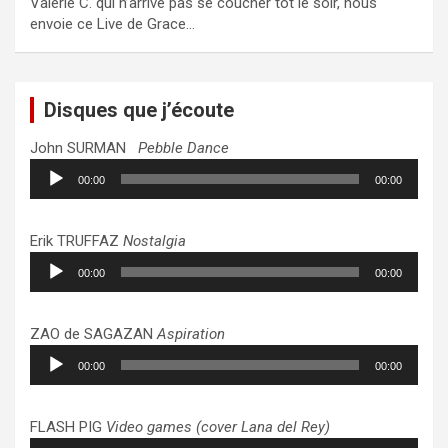
Valérie C. qui n’arrive pas se coucher tôt le soir, nous
envoie ce Live de Grace…
Disques que j’écoute
John SURMAN
Pebble Dance
Lecteur
00:00
00:00
audio
Erik TRUFFAZ
Nostalgia
Lecteur
00:00
00:00
audio
ZAO de SAGAZAN
Aspiration
Lecteur
00:00
00:00
audio
FLASH PIG
Video games (cover Lana del Rey)
Lecteur