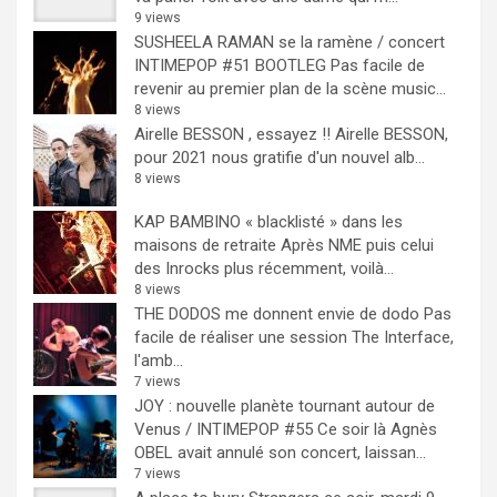
9 views
SUSHEELA RAMAN se la ramène / concert
INTIMEPOP #51 BOOTLEG
Pas facile de
revenir au premier plan de la scène music...
8 views
Airelle BESSON , essayez !!
Airelle BESSON,
pour 2021 nous gratifie d'un nouvel alb...
8 views
KAP BAMBINO « blacklisté » dans les
maisons de retraite
Après NME puis celui
des Inrocks plus récemment, voilà...
8 views
THE DODOS me donnent envie de dodo
Pas
facile de réaliser une session The Interface,
l'amb...
7 views
JOY : nouvelle planète tournant autour de
Venus / INTIMEPOP #55
Ce soir là Agnès
OBEL avait annulé son concert, laissan...
7 views