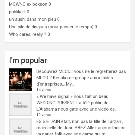
MOWNO ex bokson
0
publikart
0
un sushi dans mon pieu
0
Une pile de disques (pour passer le temps)
0
Who cares, really ?
0
I'm popular
Découvrez MLCD… vous ne le regretterez pas
MLCD ? Kesako ce groupe aux initiales
d’entreprises… My...
14 views
« We have signal » nous fait un beau
WEDDING PRESENT
La télé public de
L'Alabama nous gate avec une vidéo de...
10 views
ES SIE JAIN était, non pas la fille de Tarzan ,
mais celle de Joan BAEZ
Allez aujourd'hui on
va parler folk avec une dame qui m...