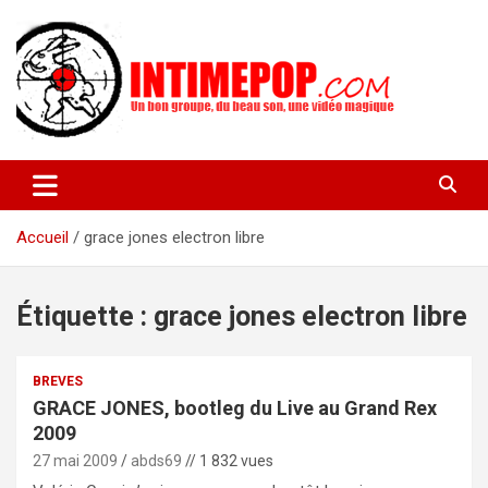
Aller
au
contenu
Un blog avec des sessions live filmées de concerts de musiques
intimepop.com
actuelles pop rock, post-rock, indé sur Lyon. rock pop concert
lyon
Accueil
grace jones electron libre
Étiquette :
grace jones electron libre
BREVES
GRACE JONES, bootleg du Live au Grand Rex
2009
27 mai 2009
abds69
// 1 832 vues