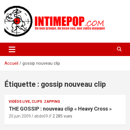
Aller
au
contenu
Un blog avec des sessions live filmées de concerts de musiques
intimepop.com
actuelles pop rock, post-rock, indé sur Lyon. rock pop concert
lyon
Accueil
gossip nouveau clip
Étiquette :
gossip nouveau clip
VIDÉOS LIVE, CLIPS
ZAPPING
THE GOSSIP : nouveau clip « Heavy Cross »
20 juin 2009
abds69
// 2 285 vues