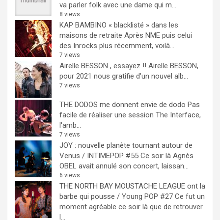
va parler folk avec une dame qui m...
8 views
KAP BAMBINO « blacklisté » dans les
maisons de retraite
Après NME puis celui
des Inrocks plus récemment, voilà...
7 views
Airelle BESSON , essayez !!
Airelle BESSON,
pour 2021 nous gratifie d'un nouvel alb...
7 views
THE DODOS me donnent envie de dodo
Pas
facile de réaliser une session The Interface,
l'amb...
7 views
JOY : nouvelle planète tournant autour de
Venus / INTIMEPOP #55
Ce soir là Agnès
OBEL avait annulé son concert, laissan...
6 views
THE NORTH BAY MOUSTACHE LEAGUE ont la
barbe qui pousse / Young POP #27
Ce fut un
moment agréable ce soir là que de retrouver
l...