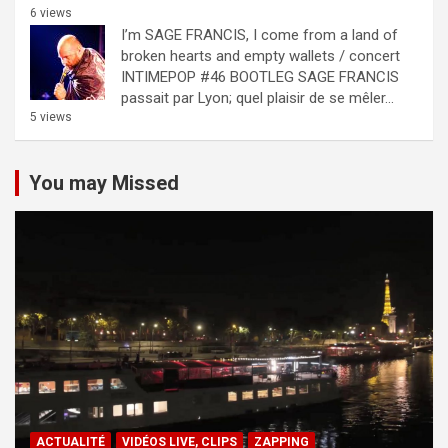
6 views
I’m SAGE FRANCIS, I come from a land of
broken hearts and empty wallets / concert
INTIMEPOP #46 BOOTLEG
SAGE FRANCIS
passait par Lyon; quel plaisir de se mêler...
5 views
You may Missed
ACTUALITÉ
VIDÉOS LIVE, CLIPS
ZAPPING