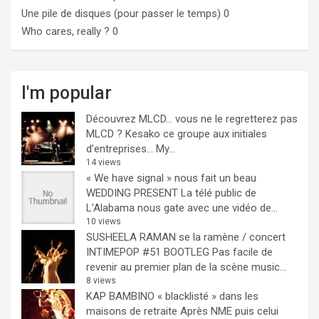
Une pile de disques (pour passer le temps)
0
Who cares, really ?
0
I'm popular
Découvrez MLCD… vous ne le regretterez pas
MLCD ? Kesako ce groupe aux initiales
d’entreprises… My...
14 views
« We have signal » nous fait un beau
WEDDING PRESENT
La télé public de
L'Alabama nous gate avec une vidéo de...
10 views
SUSHEELA RAMAN se la ramène / concert
INTIMEPOP #51 BOOTLEG
Pas facile de
revenir au premier plan de la scène music...
8 views
KAP BAMBINO « blacklisté » dans les
maisons de retraite
Après NME puis celui