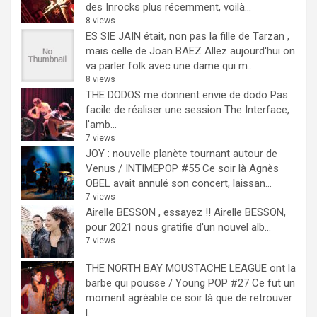
des Inrocks plus récemment, voilà...
8 views
ES SIE JAIN était, non pas la fille de Tarzan ,
mais celle de Joan BAEZ
Allez aujourd'hui on
va parler folk avec une dame qui m...
8 views
THE DODOS me donnent envie de dodo
Pas
facile de réaliser une session The Interface,
l'amb...
7 views
JOY : nouvelle planète tournant autour de
Venus / INTIMEPOP #55
Ce soir là Agnès
OBEL avait annulé son concert, laissan...
7 views
Airelle BESSON , essayez !!
Airelle BESSON,
pour 2021 nous gratifie d'un nouvel alb...
7 views
THE NORTH BAY MOUSTACHE LEAGUE ont la
barbe qui pousse / Young POP #27
Ce fut un
moment agréable ce soir là que de retrouver
l...