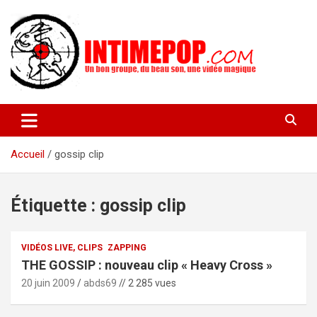
Aller
au
contenu
Un blog avec des sessions live filmées de concerts de musiques
intimepop.com
actuelles pop rock, post-rock, indé sur Lyon. rock pop concert
lyon
Accueil
gossip clip
Étiquette :
gossip clip
VIDÉOS LIVE, CLIPS
ZAPPING
THE GOSSIP : nouveau clip « Heavy Cross »
20 juin 2009
abds69
// 2 285 vues