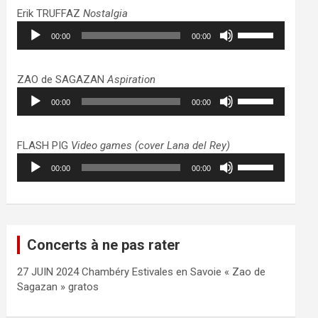
haut/bas
Erik TRUFFAZ
Nostalgia
pour
Lecteur
Utilisez
augmenter
00:00
00:00
audio
les
ou
flèches
diminuer
haut/bas
ZAO de SAGAZAN
Aspiration
le
pour
Lecteur
Utilisez
volume.
augmenter
00:00
00:00
audio
les
ou
flèches
diminuer
haut/bas
FLASH PIG
Video games (cover Lana del Rey)
le
pour
Lecteur
Utilisez
volume.
augmenter
00:00
00:00
audio
les
ou
flèches
diminuer
haut/bas
le
pour
volume.
augmenter
Concerts à ne pas rater
ou
diminuer
27 JUIN 2024 Chambéry Estivales en Savoie « Zao de
le
Sagazan » gratos
volume.