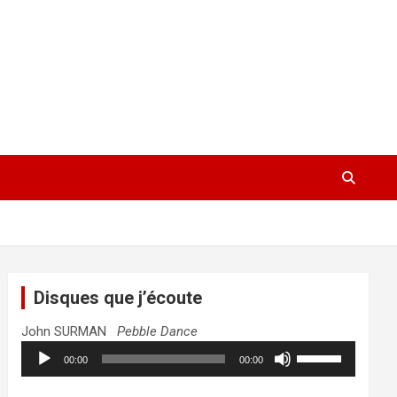
Disques que j’écoute
John SURMAN
Pebble Dance
Lecteur
Utilisez
00:00
00:00
audio
les
flèches