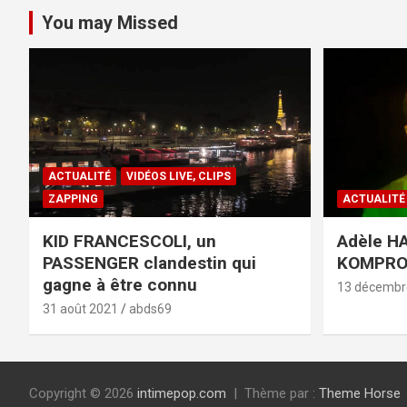
You may Missed
ACTUALITÉ
VIDÉOS LIVE, CLIPS
ZAPPING
ACTUALITÉ
KID FRANCESCOLI, un
Adèle HA
PASSENGER clandestin qui
KOMPR
gagne à être connu
13 décembr
31 août 2021
abds69
Copyright © 2026
intimepop.com
Thème par :
Theme Horse