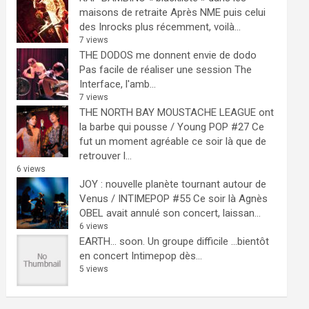
maisons de retraite
Après NME puis celui
des Inrocks plus récemment, voilà...
7 views
THE DODOS me donnent envie de dodo
Pas facile de réaliser une session The
Interface, l'amb...
7 views
THE NORTH BAY MOUSTACHE LEAGUE ont
la barbe qui pousse / Young POP #27
Ce
fut un moment agréable ce soir là que de
retrouver l...
6 views
JOY : nouvelle planète tournant autour de
Venus / INTIMEPOP #55
Ce soir là Agnès
OBEL avait annulé son concert, laissan...
6 views
EARTH… soon.
Un groupe difficile ...bientôt
en concert Intimepop dès...
5 views