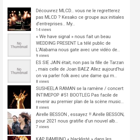
Découvrez MLCD… vous ne le regretterez
pas
MLCD ? Kesako ce groupe aux initiales
d’entreprises… My...
14 views
« We have signal » nous fait un beau
WEDDING PRESENT
La télé public de
L'Alabama nous gate avec une vidéo de...
9 views
ES SIE JAIN était, non pas la fille de Tarzan
, mais celle de Joan BAEZ
Allez aujourd'hui
on va parler folk avec une dame qui m...
8 views
SUSHEELA RAMAN se la ramène / concert
INTIMEPOP #51 BOOTLEG
Pas facile de
revenir au premier plan de la scène music...
8 views
Airelle BESSON , essayez !!
Airelle BESSON,
pour 2021 nous gratifie d'un nouvel alb...
7 views
KAP BAMBINO « blacklisté » dans les