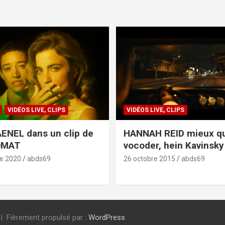
VIDÉOS LIVE, CLIPS
VIDÉOS LIVE, CLIPS
ENEL dans un clip de
HANNAH REID mieux q
OMAT
vocoder, hein Kavinsky 
e 2020
abds69
26 octobre 2015
abds69
Fièrement propulsé par :
WordPress