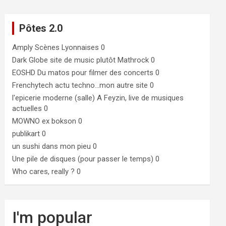
Pôtes 2.0
Amply
Scènes Lyonnaises 0
Dark Globe
site de music plutôt Mathrock 0
EOSHD
Du matos pour filmer des concerts 0
Frenchytech
actu techno…mon autre site 0
l'epicerie moderne (salle)
A Feyzin, live de musiques
actuelles 0
MOWNO ex bokson
0
publikart
0
un sushi dans mon pieu
0
Une pile de disques (pour passer le temps)
0
Who cares, really ?
0
I'm popular