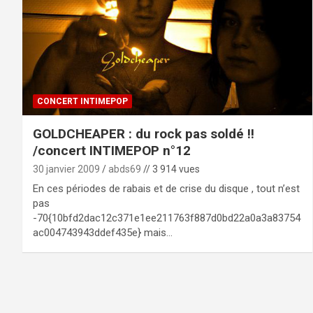
CONCERT INTIMEPOP
GOLDCHEAPER : du rock pas soldé !!
/concert INTIMEPOP n°12
30 janvier 2009
abds69
// 3 914 vues
En ces périodes de rabais et de crise du disque , tout n’est
pas
-70{10bfd2dac12c371e1ee211763f887d0bd22a0a3a83754
ac004743943ddef435e} mais…