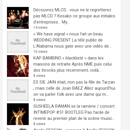
Découvrez MLCD… vous ne le regretterez
pas
MLCD ? Kesako ce groupe aux initiales
d’entreprises… My...
14 views
« We have signal » nous fait un beau
WEDDING PRESENT
La télé public de
L'Alabama nous gate avec une vidéo de...
10 views
KAP BAMBINO « blacklisté » dans les
maisons de retraite
Après NME puis celui
des Inrocks plus récemment, voilà...
8 views
ES SIE JAIN était, non pas la fille de Tarzan
, mais celle de Joan BAEZ
Allez aujourd'hui
on va parler folk avec une dame qui m...
8 views
SUSHEELA RAMAN se la ramène / concert
INTIMEPOP #51 BOOTLEG
Pas facile de
revenir au premier plan de la scène music...
8 views