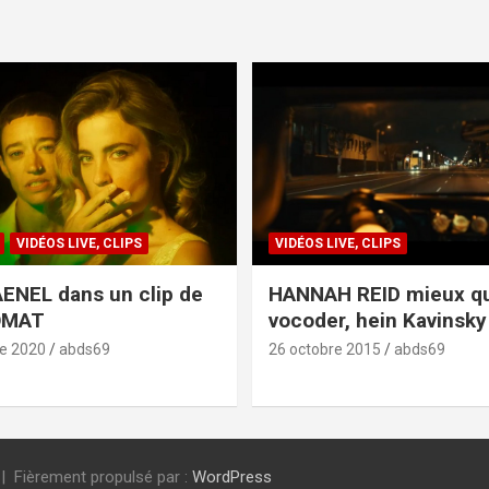
VIDÉOS LIVE, CLIPS
VIDÉOS LIVE, CLIPS
ENEL dans un clip de
HANNAH REID mieux q
OMAT
vocoder, hein Kavinsky 
e 2020
abds69
26 octobre 2015
abds69
Fièrement propulsé par :
WordPress