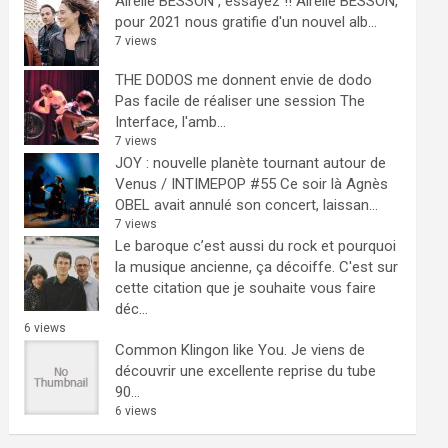
Airelle BESSON , essayez !!
Airelle BESSON,
pour 2021 nous gratifie d'un nouvel alb...
7 views
THE DODOS me donnent envie de dodo
Pas facile de réaliser une session The
Interface, l'amb...
7 views
JOY : nouvelle planète tournant autour de
Venus / INTIMEPOP #55
Ce soir là Agnès
OBEL avait annulé son concert, laissan...
7 views
Le baroque c’est aussi du rock et pourquoi
la musique ancienne, ça décoiffe.
C'est sur
cette citation que je souhaite vous faire
déc...
6 views
Common Klingon like You.
Je viens de
découvrir une excellente reprise du tube
90...
6 views