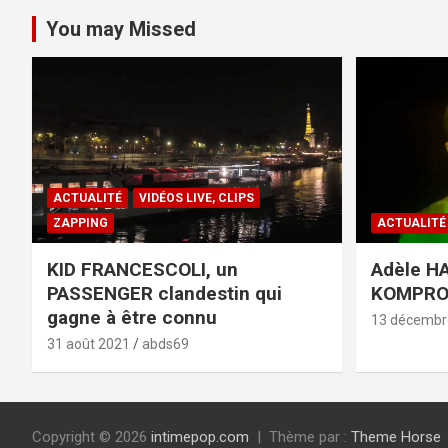
You may Missed
ACTUALITÉ
VIDÉOS LIVE, CLIPS
ZAPPING
ACTUALITÉ
KID FRANCESCOLI, un
Adèle HA
PASSENGER clandestin qui
KOMPR
gagne à être connu
13 décembr
31 août 2021
abds69
Copyright © 2026
intimepop.com
Thème par :
Theme Horse