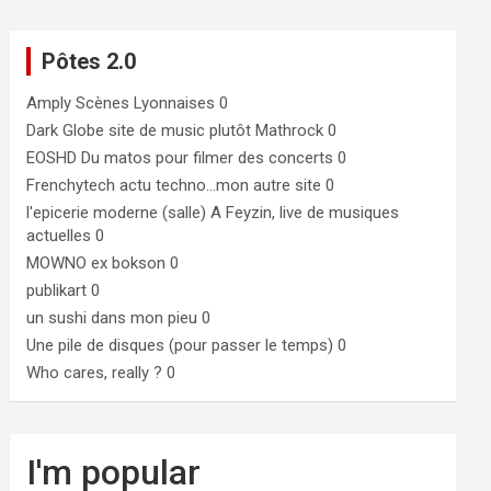
Pôtes 2.0
Amply
Scènes Lyonnaises 0
Dark Globe
site de music plutôt Mathrock 0
EOSHD
Du matos pour filmer des concerts 0
Frenchytech
actu techno…mon autre site 0
l'epicerie moderne (salle)
A Feyzin, live de musiques
actuelles 0
MOWNO ex bokson
0
publikart
0
un sushi dans mon pieu
0
Une pile de disques (pour passer le temps)
0
Who cares, really ?
0
I'm popular