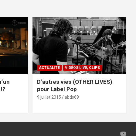
ACTUALITÉ
VIDÉOS LIVE, CLIPS
u’un
D’autres vies (OTHER LIVES)
!?
pour Label Pop
9 juillet 2015
abds69