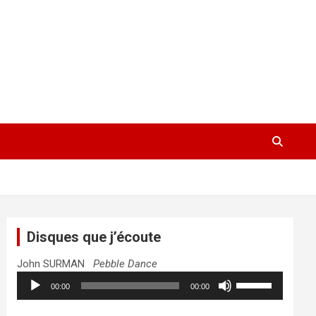
Disques que j’écoute
John SURMAN
Pebble Dance
Lecteur
Utilisez
00:00
00:00
audio
les
flèches