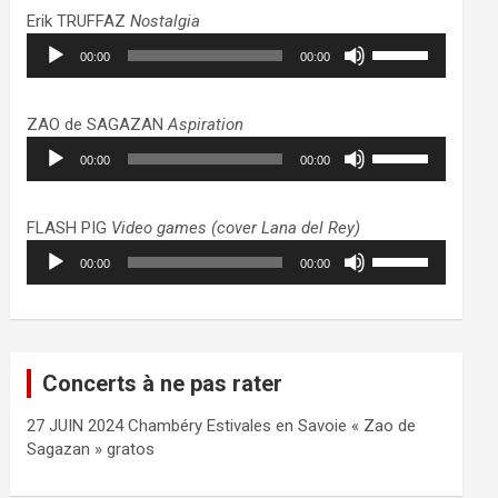
haut/bas
Erik TRUFFAZ
Nostalgia
pour
Lecteur
Utilisez
augmenter
00:00
00:00
audio
les
ou
flèches
diminuer
haut/bas
ZAO de SAGAZAN
Aspiration
le
pour
Lecteur
Utilisez
volume.
augmenter
00:00
00:00
audio
les
ou
flèches
diminuer
haut/bas
FLASH PIG
Video games (cover Lana del Rey)
le
pour
Lecteur
Utilisez
volume.
augmenter
00:00
00:00
audio
les
ou
flèches
diminuer
haut/bas
le
pour
volume.
augmenter
Concerts à ne pas rater
ou
diminuer
27 JUIN 2024 Chambéry Estivales en Savoie « Zao de
le
Sagazan » gratos
volume.