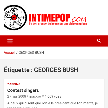
Aller
au
contenu
Un blog avec des sessions live filmées de concerts de musiques
intimepop.com
actuelles pop rock, post-rock, indé sur Lyon. rock pop concert
lyon
Accueil
GEORGES BUSH
Étiquette :
GEORGES BUSH
ZAPPING
Contest singers
27 mai 2008
maxxxo
// 1 609 vues
A ceux qui disent que l’on a le président que l’on mérite, je