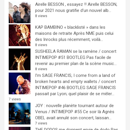
Airelle BESSON , essayez !!
Airelle BESSON,
pour 2021 nous gratifie d'un nouvel alb...
8 views
KAP BAMBINO « blacklisté » dans les
maisons de retraite
Après NME puis celui
des Inrocks plus récemment, voilà...
8 views
SUSHEELA RAMAN se la ramène / concert
INTIMEPOP #51 BOOTLEG
Pas facile de
revenir au premier plan de la scène music...
8 views
I’m SAGE FRANCIS, I come from a land of
broken hearts and empty wallets / concert
INTIMEPOP #46 BOOTLEG
SAGE FRANCIS
passait par Lyon; quel plaisir de se mêler...
7 views
JOY : nouvelle planète tournant autour de
Venus / INTIMEPOP #55
Ce soir là Agnès
OBEL avait annulé son concert, laissan...
7 views
THE DODOS me donnent envie de dodo
Pas