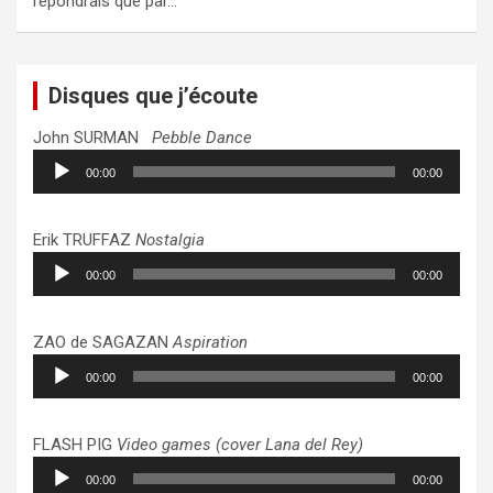
répondrais que par…
Disques que j’écoute
John SURMAN
Pebble Dance
Lecteur
00:00
00:00
audio
Erik TRUFFAZ
Nostalgia
Lecteur
00:00
00:00
audio
ZAO de SAGAZAN
Aspiration
Lecteur
00:00
00:00
audio
FLASH PIG
Video games (cover Lana del Rey)
Lecteur
00:00
00:00
audio