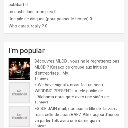
publikart
0
un sushi dans mon pieu
0
Une pile de disques (pour passer le temps)
0
Who cares, really ?
0
I'm popular
Découvrez MLCD… vous ne le regretterez pas
MLCD ? Kesako ce groupe aux initiales
d’entreprises… My...
14 views
« We have signal » nous fait un beau
WEDDING PRESENT
La télé public de
L'Alabama nous gate avec une vidéo de...
10 views
ES SIE JAIN était, non pas la fille de Tarzan ,
mais celle de Joan BAEZ
Allez aujourd'hui on
va parler folk avec une dame qui m...
9 views