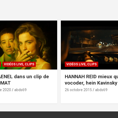
VIDÉOS LIVE, CLIPS
VIDÉOS LIVE, CLIPS
ENEL dans un clip de
HANNAH REID mieux q
OMAT
vocoder, hein Kavinsky 
e 2020
abds69
26 octobre 2015
abds69