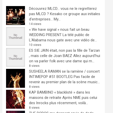
Découvrez MLCD… vous ne le regretterez
pas
MLCD ? Kesako ce groupe aux initiales
d’entreprises… My...
14 views
« We have signal » nous fait un beau
WEDDING PRESENT
La télé public de
L'Alabama nous gate avec une vidéo de...
10 views
ES SIE JAIN était, non pas la fille de Tarzan
, mais celle de Joan BAEZ
Allez aujourd'hui
on va parler folk avec une dame qui m...
8 views
SUSHEELA RAMAN se la ramène / concert
INTIMEPOP #51 BOOTLEG
Pas facile de
revenir au premier plan de la scène music...
8 views
KAP BAMBINO « blacklisté » dans les
maisons de retraite
Après NME puis celui
des Inrocks plus récemment, voilà...
8 views