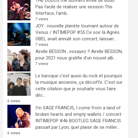
THE DODOS me donnent envie de dodo
Pas facile de réaliser une session The
Interface, l'amb...
7 views
JOY : nouvelle planète tournant autour de
Venus / INTIMEPOP #55
Ce soir là Agnès
OBEL avait annulé son concert, laissan...
7 views
Airelle BESSON , essayez !!
Airelle BESSON,
pour 2021 nous gratifie d'un nouvel alb...
7 views
Le baroque c’est aussi du rock et pourquoi
la musique ancienne, ça décoiffe.
C'est sur
cette citation que je souhaite vous faire
déc...
6 views
I’m SAGE FRANCIS, I come from a land of
broken hearts and empty wallets / concert
INTIMEPOP #46 BOOTLEG
SAGE FRANCIS
passait par Lyon; quel plaisir de se mêler...
6 views