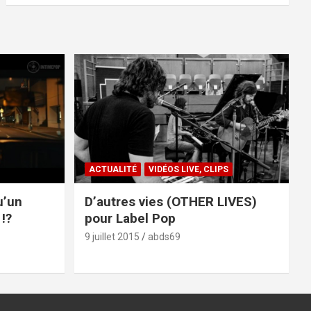
ACTUALITÉ
VIDÉOS LIVE, CLIPS
u’un
D’autres vies (OTHER LIVES)
!?
pour Label Pop
9 juillet 2015
abds69