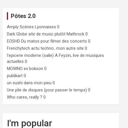
Pôtes 2.0
Amply
Scènes Lyonnaises 0
Dark Globe
site de music plutôt Mathrock 0
EOSHD
Du matos pour filmer des concerts 0
Frenchytech
actu techno…mon autre site 0
l'epicerie moderne (salle)
A Feyzin, live de musiques
actuelles 0
MOWNO ex bokson
0
publikart
0
un sushi dans mon pieu
0
Une pile de disques (pour passer le temps)
0
Who cares, really ?
0
I'm popular