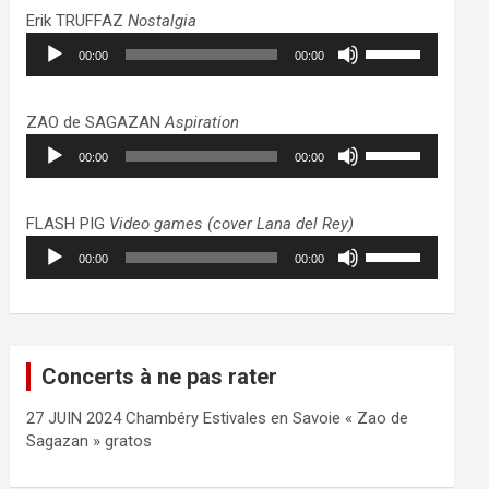
haut/bas
Erik TRUFFAZ
Nostalgia
pour
Lecteur
Utilisez
augmenter
00:00
00:00
audio
les
ou
flèches
diminuer
haut/bas
ZAO de SAGAZAN
Aspiration
le
pour
Lecteur
Utilisez
volume.
augmenter
00:00
00:00
audio
les
ou
flèches
diminuer
haut/bas
FLASH PIG
Video games (cover Lana del Rey)
le
pour
Lecteur
Utilisez
volume.
augmenter
00:00
00:00
audio
les
ou
flèches
diminuer
haut/bas
le
pour
volume.
augmenter
Concerts à ne pas rater
ou
diminuer
27 JUIN 2024 Chambéry Estivales en Savoie « Zao de
le
Sagazan » gratos
volume.