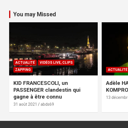
You may Missed
ACTUALITÉ
VIDÉOS LIVE, CLIPS
ZAPPING
ACTUALITÉ
KID FRANCESCOLI, un
Adèle HA
PASSENGER clandestin qui
KOMPR
gagne à être connu
13 décembr
31 août 2021
abds69