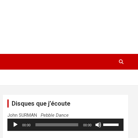
Disques que j’écoute
John SURMAN
Pebble Dance
Lecteur
Utilisez
00:00
00:00
audio
les
flèches