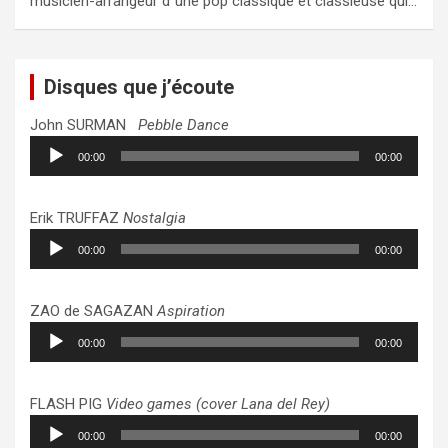
musicien-arrangeur d"une pop classique et classieuse qui…
Disques que j’écoute
John SURMAN
Pebble Dance
Lecteur
00:00
00:00
audio
Erik TRUFFAZ
Nostalgia
Lecteur
00:00
00:00
audio
ZAO de SAGAZAN
Aspiration
Lecteur
00:00
00:00
audio
FLASH PIG
Video games (cover Lana del Rey)
Lecteur
00:00
00:00
audio