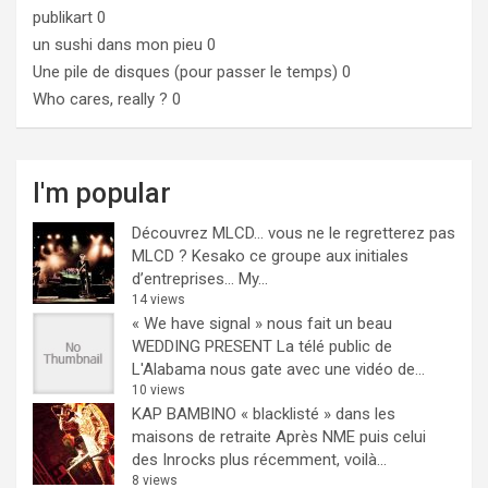
publikart
0
un sushi dans mon pieu
0
Une pile de disques (pour passer le temps)
0
Who cares, really ?
0
I'm popular
Découvrez MLCD… vous ne le regretterez pas
MLCD ? Kesako ce groupe aux initiales
d’entreprises… My...
14 views
« We have signal » nous fait un beau
WEDDING PRESENT
La télé public de
L'Alabama nous gate avec une vidéo de...
10 views
KAP BAMBINO « blacklisté » dans les
maisons de retraite
Après NME puis celui
des Inrocks plus récemment, voilà...
8 views