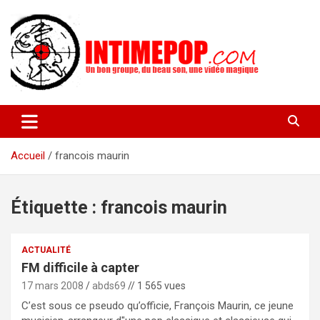
Aller
au
contenu
Un blog avec des sessions live filmées de concerts de musiques
intimepop.com
actuelles pop rock, post-rock, indé sur Lyon. rock pop concert
lyon
Accueil
francois maurin
Étiquette :
francois maurin
ACTUALITÉ
FM difficile à capter
17 mars 2008
abds69
// 1 565 vues
C’est sous ce pseudo qu’officie, François Maurin, ce jeune