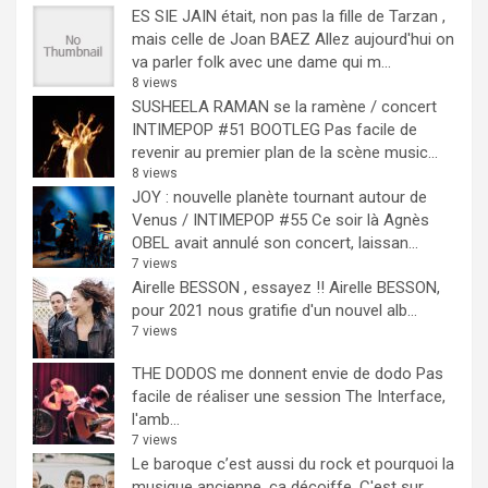
ES SIE JAIN était, non pas la fille de Tarzan ,
mais celle de Joan BAEZ
Allez aujourd'hui on
va parler folk avec une dame qui m...
8 views
SUSHEELA RAMAN se la ramène / concert
INTIMEPOP #51 BOOTLEG
Pas facile de
revenir au premier plan de la scène music...
8 views
JOY : nouvelle planète tournant autour de
Venus / INTIMEPOP #55
Ce soir là Agnès
OBEL avait annulé son concert, laissan...
7 views
Airelle BESSON , essayez !!
Airelle BESSON,
pour 2021 nous gratifie d'un nouvel alb...
7 views
THE DODOS me donnent envie de dodo
Pas
facile de réaliser une session The Interface,
l'amb...
7 views
Le baroque c’est aussi du rock et pourquoi la
musique ancienne, ça décoiffe.
C'est sur