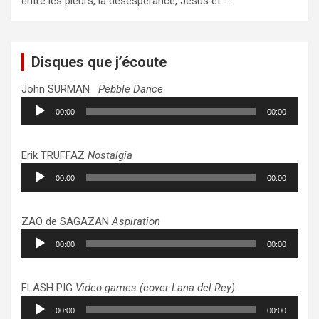
entre les pleurs, la désespérance, Jésus et……
Disques que j’écoute
John SURMAN
Pebble Dance
Lecteur
00:00
00:00
audio
Erik TRUFFAZ
Nostalgia
Lecteur
00:00
00:00
audio
ZAO de SAGAZAN
Aspiration
Lecteur
00:00
00:00
audio
FLASH PIG
Video games (cover Lana del Rey)
Lecteur
00:00
00:00
audio