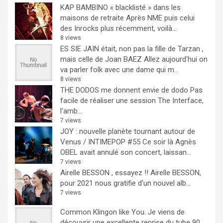
KAP BAMBINO « blacklisté » dans les
maisons de retraite
Après NME puis celui
des Inrocks plus récemment, voilà...
8 views
ES SIE JAIN était, non pas la fille de Tarzan ,
mais celle de Joan BAEZ
Allez aujourd'hui on
va parler folk avec une dame qui m...
8 views
THE DODOS me donnent envie de dodo
Pas
facile de réaliser une session The Interface,
l'amb...
7 views
JOY : nouvelle planète tournant autour de
Venus / INTIMEPOP #55
Ce soir là Agnès
OBEL avait annulé son concert, laissan...
7 views
Airelle BESSON , essayez !!
Airelle BESSON,
pour 2021 nous gratifie d'un nouvel alb...
7 views
Common Klingon like You.
Je viens de
découvrir une excellente reprise du tube 90...