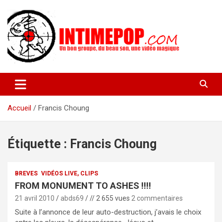
Aller
au
contenu
Un blog avec des sessions live filmées de concerts de musiques
intimepop.com
actuelles pop rock, post-rock, indé sur Lyon. rock pop concert
lyon
Accueil
Francis Choung
Étiquette :
Francis Choung
BREVES
VIDÉOS LIVE, CLIPS
FROM MONUMENT TO ASHES !!!!
21 avril 2010
abds69
// 2 655 vues
2 commentaires
Suite à l’annonce de leur auto-destruction, j’avais le choix