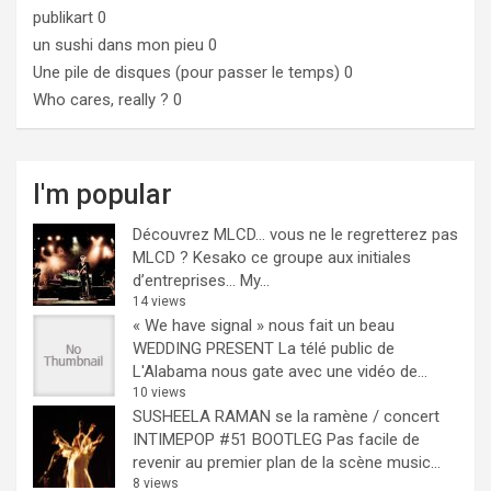
publikart
0
un sushi dans mon pieu
0
Une pile de disques (pour passer le temps)
0
Who cares, really ?
0
I'm popular
Découvrez MLCD… vous ne le regretterez pas
MLCD ? Kesako ce groupe aux initiales
d’entreprises… My...
14 views
« We have signal » nous fait un beau
WEDDING PRESENT
La télé public de
L'Alabama nous gate avec une vidéo de...
10 views
SUSHEELA RAMAN se la ramène / concert
INTIMEPOP #51 BOOTLEG
Pas facile de
revenir au premier plan de la scène music...
8 views